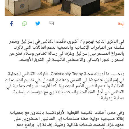
لينغا
في الذكرى الثانية لهجوم 7 أكتوبر، نظّمت الكنائس في إسرائيل ومصر
سلسلة من المبادرات الإنسانية والخدمية لدعم العائلات التي تأثرت
بالصراع المستمر بين إسرائيل وغزة، في رسالة تضامن وسلام تعبّر عن
استمرار الدور الإنساني والاجتماعي للكنيسة في الشرق الأوسط.
وبحسب ما أوردته مجلة Christianity Today، شاركت الكنائس المحلية
في إسرائيل، خصوصًا في القدس ومناطق الشمال، في تقديم المساعدات
الغذائية والدعم النفسي للأسر المتضررة. كما أقيمت صلوات جماعية في
الكنائس من أجل المصالحة والسلام، بالتعاون مع مؤسسات إنسانية
محلية ودولية.
وفي مصر، أطلقت الكنيسة القبطية الأرثوذكسية بالتعاون مع جمعيات
إغاثة مسيحية دولية حملة مساعدات إلى المدنيين المتضررين على
حدود غزة، تضمنت شحنات غذائية وطبية، إضافة إلى برامج دعم