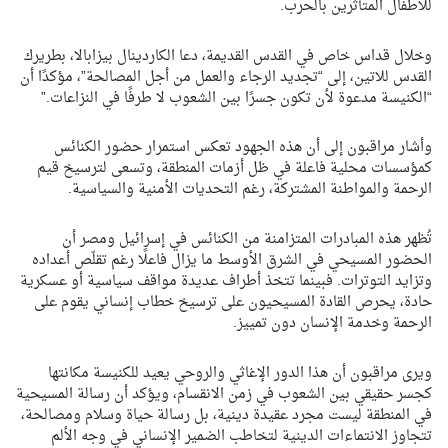
للأطفال المتأثرين بالحرب.
وخلال قداس خاص في القدس القديمة، دعا الكاردينال بيزابالا، بطريرك
القدس للاتين، إلى “تجديد الرجاء والعمل من أجل المصالحة”، مؤكدًا أن
“الكنيسة مدعوة لأن تكون جسرًا بين الشعوب لا طرفًا في النزاعات.”
وأشار مراقبون إلى أن هذه الجهود تعكس استمرار حضور الكنائس
كمؤسسات محلية فاعلة في ظل أزمات المنطقة، وتسعى لترسيخ قيم
الرحمة والمواطنة المشتركة، رغم التحديات الأمنية والسياسية.
تُظهر هذه المبادرات المتزامنة من الكنائس في إسرائيل ومصر أن
الحضور المسيحي في الشرق الأوسط ما يزال فاعلًا رغم تقلّص أعداده
وتزايد التوترات. فبينما تتخذ أطراف عديدة مواقف سياسية أو عسكرية
حادة، يحرص القادة المسيحيون على ترسيخ خطاب إنساني يقوم على
الرحمة وخدمة الإنسان دون تمييز.
ويرى مراقبون أن هذا الدور الإغاثي والروحي يعيد للكنيسة مكانتها
كجسر حقيقي بين الشعوب في زمن الانقسام، ويؤكد أن رسالة المسيحية
في المنطقة ليست مجرد عقيدة دينية، بل رسالة حياة وسلام ومصالحة،
تتجاوز الانتماءات الدينية لتخاطب الضمير الإنساني في وجه الألم