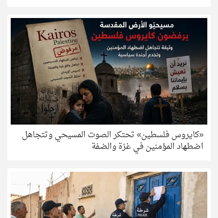
«كايروس فلسطين» تحتكر الصوت المسيحي وتتجاهل
اضطهاد المؤمنين في غزة والضفة