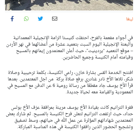
لينغا
في أجواء مفعمة بالفرح، احتفلت كنيستا الرامة الإنجيلية المعمدانية
والبعنة الإنجيلية اليوم السبت بتعميد عشرة من أعضائهما في نهر الأردن
– موقع التعميد “يردينيت”، حيث أعلن المعتمدون إيمانهم بالمسيح
وقيامته أمام الكنيسة وجميع الحاضرين.
افتتح الخدمة القس بشارة خازن، راعي الكنيسة، بكلمة ترحيبية وصلاة
شكر، تلاها الأخ نادر غنادري برفع صلاة بركة من اجل المعتمدين. بعدها
قرأ الأخ يوسف جاد مقطعًا من رسالة رومية 6 عن الدفن مع المسيح في
المعمودية والقيامة معه لحياة جديدة.
فقرة الترانيم كانت بقيادة الأخ يوسف مرينة بمرافقة عزف الأخ بولس
حداد، حيث ارتفعت الترانيم لتعلن فرح الكنيسة بالمسيح. ثم شارك بعض
المعتمدين شهاداتهم المؤثرة عن عمل الله في حياتهم، وسط تصفيق
وتشجيع الحضور الذين رافقوا الكنيسة في هذه المناسبة المباركة.