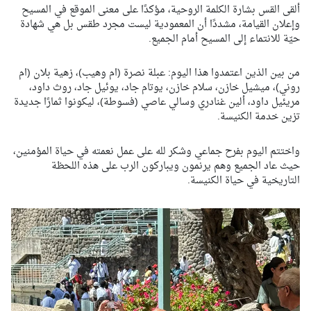
ألقى القس بشارة الكلمة الروحية، مؤكدًا على معنى الموقع في المسيح
وإعلان القيامة، مشددًا أن المعمودية ليست مجرد طقس بل هي شهادة
حيّة للانتماء إلى المسيح أمام الجميع.
من بين الذين اعتمدوا هذا اليوم: عبلة نصرة (ام وهيب)، زهية بلان (ام
روني)، ميشيل خازن، سلام خازن، يوتام جاد، يوئيل جاد، روث داود،
مريئيل داود، ألين غنادري وسالي عاصي (فسوطة)، ليكونوا ثمارًا جديدة
تزين خدمة الكنيسة.
واختتم اليوم بفرح جماعي وشكر لله على عمل نعمته في حياة المؤمنين،
حيث عاد الجميع وهم يرنمون ويباركون الرب على هذه اللحظة
التاريخية في حياة الكنيسة.