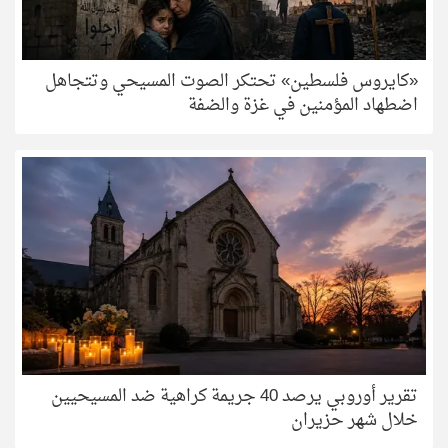
«كايروس فلسطين» تحتكر الصوت المسيحي وتتجاهل
اضطهاد المؤمنين في غزة والضفة
تقرير أوروبي يرصد 40 جريمة كراهية ضد المسيحيين
خلال شهر حزيران