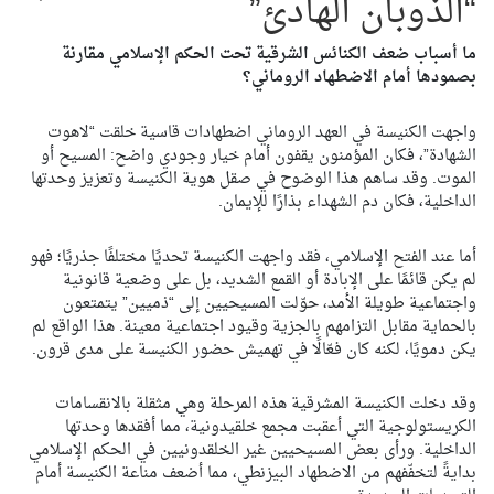
“الذوبان الهادئ”
ما أسباب ضعف الكنائس الشرقية تحت الحكم الإسلامي مقارنة
بصمودها أمام الاضطهاد الروماني؟
واجهت الكنيسة في العهد الروماني اضطهادات قاسية خلقت “لاهوت
الشهادة”، فكان المؤمنون يقفون أمام خيار وجودي واضح: المسيح أو
الموت. وقد ساهم هذا الوضوح في صقل هوية الكنيسة وتعزيز وحدتها
الداخلية، فكان دم الشهداء بذارًا للإيمان.
أما عند الفتح الإسلامي، فقد واجهت الكنيسة تحديًا مختلفًا جذريًا؛ فهو
لم يكن قائمًا على الإبادة أو القمع الشديد، بل على وضعية قانونية
واجتماعية طويلة الأمد، حوّلت المسيحيين إلى “ذميين” يتمتعون
بالحماية مقابل التزامهم بالجزية وقيود اجتماعية معينة. هذا الواقع لم
يكن دمويًا، لكنه كان فعّالًا في تهميش حضور الكنيسة على مدى قرون.
وقد دخلت الكنيسة المشرقية هذه المرحلة وهي مثقلة بالانقسامات
الكريستولوجية التي أعقبت مجمع خلقيدونية، مما أفقدها وحدتها
الداخلية. ورأى بعض المسيحيين غير الخلقدونيين في الحكم الإسلامي
بدايةً لتخفّفهم من الاضطهاد البيزنطي، مما أضعف مناعة الكنيسة أمام