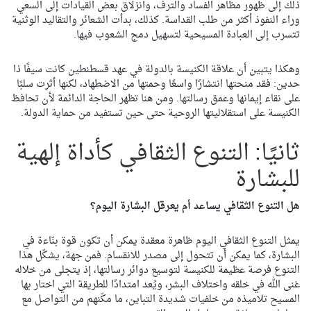
ذلك إلى ظهور مظاهر الفساد والترف، وانزلاق بعض القيادات إلى السعي
وراء النفوذ أكثر من طلب القداسة. كذلك، بدأت الشعائر والتقاليد الوثنية
تتسرب إلى العبادة المسيحية لتسهيل دمج الشعوب فيها.
وهكذا يتبين أن علاقة الكنيسة بالدولة في عهد قسطنطين كانت سيفًا ذا
حدين: فقد منحتها انتشارًا واسعًا وحمتها من الاضطهاد، لكنها أثرت سلبًا
على نقاء إيمانها وعمق رسالتها. ومن هنا تظهر الحاجة الدائمة لأن تحافظ
الكنيسة على استقلاليتها الروحية حتى حين تستفيد من حماية الدولة.
ثانيًا: التنوع الثقافي كأداة إلهية
للبشارة
هل التنوع الثقافي يساعد أم يعرقل البشارة اليوم؟
يمثل التنوع الثقافي اليوم ظاهرة معقدة يمكن أن تكون قوة بنّاءة في
البشارة، كما يمكن أن تتحول إلى مصدر للانقسام. فمن جهة، يشكّل هذا
التنوع فرصة عظيمة للكنيسة لتوسيع دوائر رسالتها، إذ يتجلى من خلاله
غنى الله في خلقه واختلاف البشر، ويُعد امتدادًا للطريقة التي اختار بها
المسيح تلاميذه من خلفيات شديدة التباين، ما مكّنهم من التواصل مع