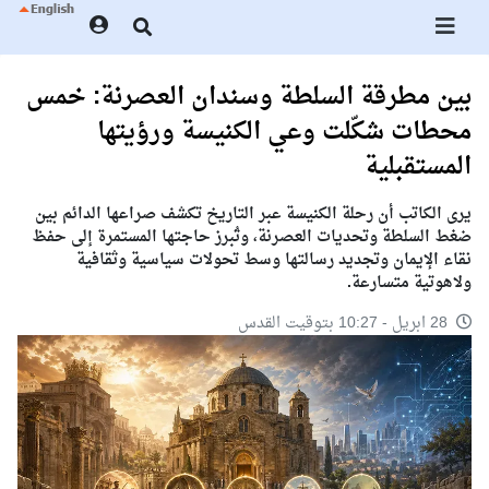
بين مطرقة السلطة وسندان العصرنة: خمس
محطات شكّلت وعي الكنيسة ورؤيتها
المستقبلية
يرى الكاتب أن رحلة الكنيسة عبر التاريخ تكشف صراعها الدائم بين
ضغط السلطة وتحديات العصرنة، وتُبرز حاجتها المستمرة إلى حفظ
نقاء الإيمان وتجديد رسالتها وسط تحولات سياسية وثقافية
ولاهوتية متسارعة.
28 ابريل - 10:27 بتوقيت القدس