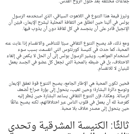
جماعات مختلفة بعد حلول الروح القدس.
وتبرز قيمة هذا التنوع في اللاهوت السياقي، الذي استخدمه الرسول
بولس في أثينا حين انطلق من الثقافة المحلية ليشرح الإيمان، فبيّن أن
الإنجيل قادر على أن يتجسد في كل ثقافة دون أن يذوب فيها.
ومع ذلك، قد يصبح التنوع الثقافي سببًا للتنافس والانقسام إذا غابت عنه
المحبة، كما حدث في كنيسة كورنثوس التي انقسمت بسبب سوء
استخدام المواهب. ويشير الرسول بولس إلى أن الحل لا يكمن في إلغاء
الاختلاف، بل في ضبطه بالمحبة التي تجعل كل عضو في الجسد يعمل
للبنيان لا للانقسام.
فحين تكون المحبة هي الإطار الجامع، يصبح التنوع قوة تعمّق الإيمان
وتوسع دائرة البشارة؛ وحين تغيب، يتحول إلى بؤرة صراع تُضعف
الرسالة. وهكذا، فإن التنوع الثقافي يساعد البشارة حين يُنظر إليه
كفرصة لله أن يعمل في قلوب الناس عبر اختلافاتهم، لكنه يصبح عائقًا
حين يتحول إلى مصدر خلاف بلا محبة.
ثالثًا: الكنيسة المشرقية وتحدي