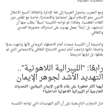
التحديات الجديدة.
ومع التعريب وتحول العربية إلى لغة الإدارة والثقافة، أصبح الانتقال
الديني نحو الإسلام أسهل اجتماعيًا واقتصاديًا، خاصة مع تقلص دور
اللغات الطقسية. وهكذا، لم تواجه الكنيسة “سيفًا” يطلب منها أن
تستشهد، بل “زمنًا” يعمل بهدوء على استنزاف حضورها العددي
والثقافي.
والنتيجة أن الكنيسة صمدت أمام الاضطهاد الروماني لأنها واجهت عدوًا
واضحًا، لكنها تراجعت أمام تحدي الاندماج الثقافي والاجتماعي الذي لم
يقتلها، بل ذوّبها تدريجيًا.
رابعًا: “الليبرالية اللاهوتية”..
التهديد الأشد لجوهر الإيمان
أيهما أكثر خطورة على بقاء قانون الإيمان النيقاوي: التحديات
الخارجية أم الليبرالية اللاهوتية الداخلية؟
تدل التجارب التاريخية على أن أكبر التهديدات التي تواجه الكنيسة