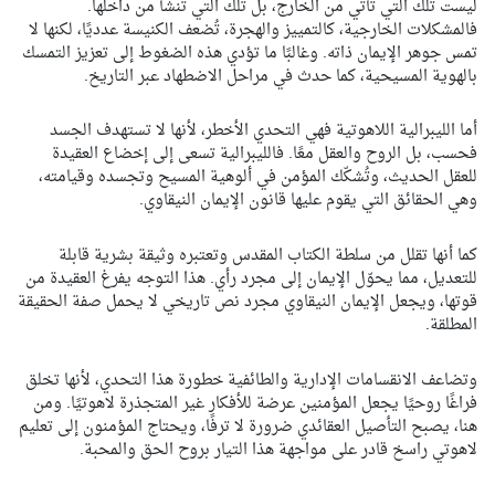
ليست تلك التي تأتي من الخارج، بل تلك التي تنشأ من داخلها.
فالمشكلات الخارجية، كالتمييز والهجرة، تُضعف الكنيسة عدديًا، لكنها لا
تمس جوهر الإيمان ذاته. وغالبًا ما تؤدي هذه الضغوط إلى تعزيز التمسك
بالهوية المسيحية، كما حدث في مراحل الاضطهاد عبر التاريخ.
أما الليبرالية اللاهوتية فهي التحدي الأخطر، لأنها لا تستهدف الجسد
فحسب، بل الروح والعقل معًا. فالليبرالية تسعى إلى إخضاع العقيدة
للعقل الحديث، وتُشكّك المؤمن في ألوهية المسيح وتجسده وقيامته،
وهي الحقائق التي يقوم عليها قانون الإيمان النيقاوي.
كما أنها تقلل من سلطة الكتاب المقدس وتعتبره وثيقة بشرية قابلة
للتعديل، مما يحوّل الإيمان إلى مجرد رأي. هذا التوجه يفرغ العقيدة من
قوتها، ويجعل الإيمان النيقاوي مجرد نص تاريخي لا يحمل صفة الحقيقة
المطلقة.
وتضاعف الانقسامات الإدارية والطائفية خطورة هذا التحدي، لأنها تخلق
فراغًا روحيًا يجعل المؤمنين عرضة للأفكار غير المتجذرة لاهوتيًا. ومن
هنا، يصبح التأصيل العقائدي ضرورة لا ترفًا، ويحتاج المؤمنون إلى تعليم
لاهوتي راسخ قادر على مواجهة هذا التيار بروح الحق والمحبة.