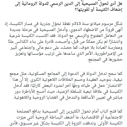
هل أدى تحول المسيحية إلى الدين الرسمي للدولة الرومانية إلى
إضعاف الكنيسة أو تقويتها؟
شكّل مرسوم ميلانو سنة 313م نقطة تحوّل جذرية في مسار الكنيسة، إذ
أنهى قرونًا من الاضطهاد الدموي، وأدخل المسيحية في مرحلة جديدة
من التعامل المفتوح والرسمي مع الدولة. فقد اكتسبت الكنيسة شرعية
وانتشارًا لم يكن ممكنًا من قبل، وأصبحت قادرة على بناء الكنائس علنًا
وممارسة العبادة بلا خوف، كما حصلت على دعم مالي واجتماعي كبير
من الإمبراطورية، الأمر الذي ساعدها على ترتيب مؤسساتها وتعزيز
حضورها في المجتمع.
كما سمح تدخل الدولة في الدعوة إلى المجامع المسكونية، مثل مجمع
نيقية، بتوحيد العقيدة وحسم الخلافات اللاهوتية الكبرى. إلا أن هذا
“الانتصار” حمل في طياته وجهًا آخر اعتبره البعض كارثيًا؛ فقد أدخل
الكنيسة في علاقة تبعية للسلطة الزمنية، حيث أصبح للأباطرة دور
مباشر في تعيين الأساقفة والتدخل في القضايا الروحية واللاهوتية.
كما فتح الباب أمام تحول الكثيرين إلى المسيحية بدافع المصلحة
الاجتماعية أو الاقتصادية، ما أضعف البساطة الروحية التي ميّزت
الكنيسة الأولى. وتدفقت الثروة إلى الكنيسة بشكل غير مسبوق، فأدى