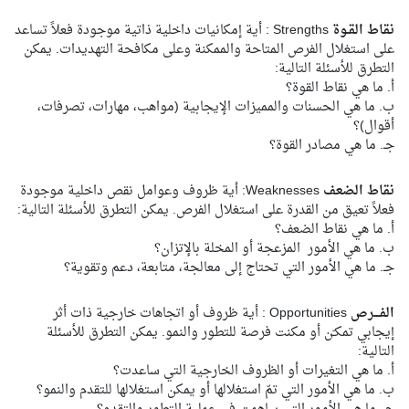
نقاط القـوة
Strengths : أية إمكانيات داخلية ذاتية موجودة فعلاً تساعد
على استغلال الفرص المتاحة والممكنة وعلى مكافحة التهديدات. يمكن
التطرق للأسئلة التالية:
أ‌. ما هي نقاط القوة؟
ب‌. ما هي الحسنات والمميزات الإيجابية (مواهب، مهارات، تصرفات،
أقوال)؟
جـ. ما هي مصادر القوة؟
نقاط الضعف
Weaknesses: أية ظروف وعوامل نقص داخلية موجودة
فعلاً تعيق من القدرة على استغلال الفرص. يمكن التطرق للأسئلة التالية:
أ. ما هي نقاط الضعف؟
ب‌. ما هي الأمور المزعجة أو المخلة بالإتزان؟
جـ. ما هي الأمور التي تحتاج إلى معالجة، متابعة، دعم وتقوية؟
الفـــرص
Opportunities : أية ظروف أو اتجاهات خارجية ذات أثر
إيجابي تمكـّن أو مكنت فرصة للتطور والنمو. يمكن التطرق للأسئلة
التالية:
أ. ما هي التغيرات أو الظروف الخارجية التي ساعدت؟
ب. ما هي الأمور التي تمّ استغلالها أو يمكن استغلالها للتقدم والنمو؟