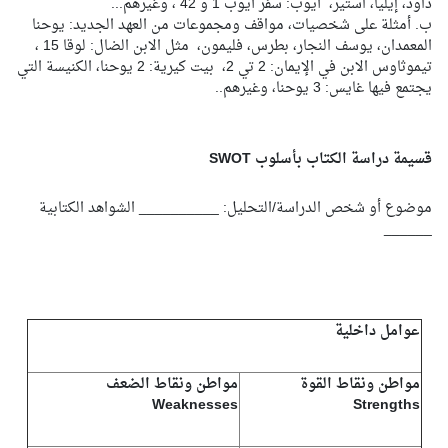
داود، إيليا، استير، أيوب: سفر أيوب 1 و 42 ، وغيرهم...
ب. أمثلة على شخصيات، مواقف ومجموعات من العهد الجديد: يوحنا
المعمدان، يوسف النجار، بطرس، فليمون، مثل الابن الضال: لوقا 15 ،
تيموثاوس الابن في الإيمان: 2 تي 2، بيت كيرية: 2 يوحنا، الكنيسة التي
يجتمع فيها غايس: 3 يوحنا، وغيرهم..
قسيمة دراسة الكتاب بأسلوب SWOT
موضوع أو شخص الدراسة/التحليل: __________ الشواهد الكتابية
______
عوامل داخلية
مواطن ونقاط القوة
مواطن ونقاط الضعف
Weaknesses
Strengths