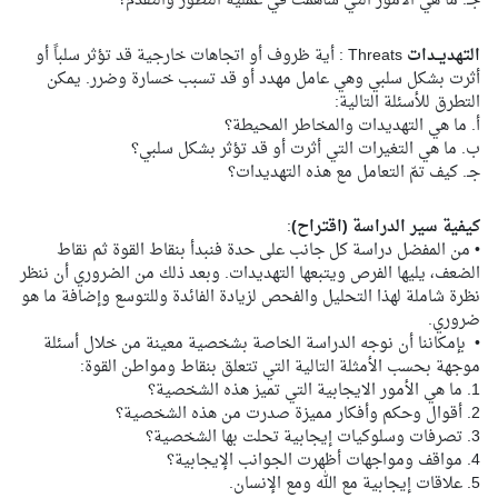
جـ. ما هي الأمور التي ساهمت في عملية التطور والتقدم؟
التهديــدات
Threats : أية ظروف أو اتجاهات خارجية قد تؤثر سلباً أو
أثرت بشكل سلبي وهي عامل مهدد أو قد تسبب خسارة وضرر. يمكن
التطرق للأسئلة التالية:
أ. ما هي التهديدات والمخاطر المحيطة؟
ب. ما هي التغيرات التي أثرت أو قد تؤثر بشكل سلبي؟
جـ. كيف تمّ التعامل مع هذه التهديدات؟
كيفية سير الدراسة (اقتراح)
:
• من المفضل دراسة كل جانب على حدة فنبدأ بنقاط القوة ثم نقاط
الضعف، يليها الفرص ويتبعها التهديدات. وبعد ذلك من الضروري أن ننظر
نظرة شاملة لهذا التحليل والفحص لزيادة الفائدة وللتوسع وإضافة ما هو
ضروري.
• بإمكاننا أن نوجه الدراسة الخاصة بشخصية معينة من خلال أسئلة
موجهة بحسب الأمثلة التالية التي تتعلق بنقاط ومواطن القوة:
1. ما هي الأمور الايجابية التي تميز هذه الشخصية؟
2. أقوال وحكم وأفكار مميزة صدرت من هذه الشخصية؟
3. تصرفات وسلوكيات إيجابية تحلت بها الشخصية؟
4. مواقف ومواجهات أظهرت الجوانب الإيجابية؟
5. علاقات إيجابية مع الله ومع الإنسان.