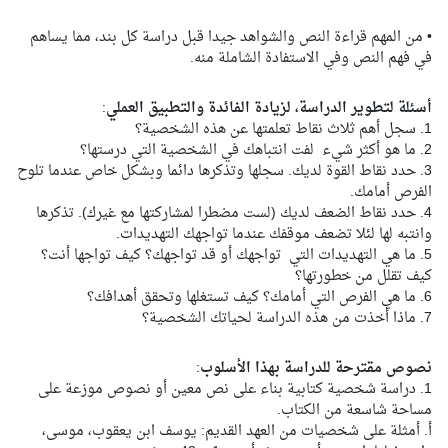
• من المهم قراءة النص والشواهد جيدا قبل دراسة كل بند، مما يساهم
في فهم النص وفي الاستفادة الشاملة منه.
أسئلة لتطوير الدراسة، لزيادة الفائدة والتطبيق العملي
:
1. سجل أهم ثلاث نقاط تعلمتها عن هذه الشخصية؟
2. ما هو أكثر شيء لفت انتباهك في الشخصية التي درستها؟
3. حدد نقاط القوة لديك. سجلها وتذكرها دائما وبشكل خاص عندما تلوح
الفرص أمامك.
4. حدد نقاط الضعف لديك (لست مضطرا لمشاركتها مع غيرك). تذكرها
وانتبه لها لئلا تضعف موقفك عندما تواجهك التهديدات.
5. ما هي التهديدات التي تواجهك أو قد تواجهك؟ كيف تواجها أنت؟
كيف تقلل من خطورتها؟
6. ما هي الفرص التي أمامك؟ كيف تستغلها وتحقق أهدافك؟
7. ماذا أخذت من هذه الدراسة لحياتك الشخصية؟
نصوص مقترحة للدراسة بهذا الأسلوب
:
1. دراسة شخصية كتابية بناء على نص معين أو نصوص موزعة على
مساحة شاسعة من الكتاب.
أ. أمثلة على شخصيات من العهد القديم: يوسف ابن يعقوب، موسى،