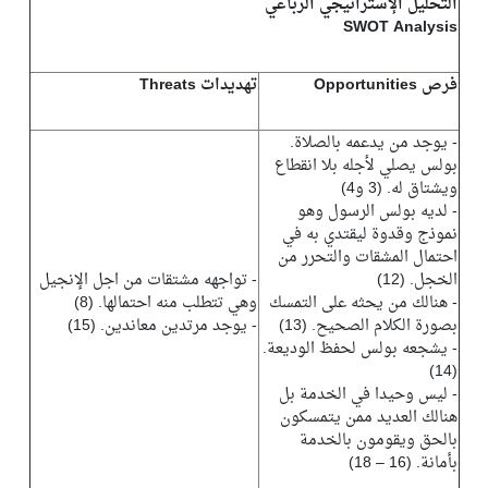
التحليل الإستراتيجي الرباعي
SWOT Analysis
فرص Opportunities
تهديدات Threats
- يوجد من يدعمه بالصلاة.
بولس يصلي لأجله بلا انقطاع
ويشتاق له. (3 و4)
- لديه بولس الرسول وهو
نموذج وقدوة ليقتدي به في
احتمال المشقات والتحرر من
الخجل. (12)
- تواجهه مشتقات من اجل الإنجيل
- هنالك من يحثه على التمسك
وهي تتطلب منه احتمالها. (8)
بصورة الكلام الصحيح. (13)
- يوجد مرتدين معاندين. (15)
- يشجعه بولس لحفظ الوديعة.
(14)
- ليس وحيدا في الخدمة بل
هنالك العديد ممن يتمسكون
بالحق ويقومون بالخدمة
بأمانة. (16 – 18)