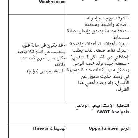
Weaknesses
- أشرف من جميع إخوته.
- صلاته واضحة ومحددة.
- صلاة مقدمة بصدق وإيمان، صلاة
مستجابة.
- يعرف أهدافه. له أهداف واضحة.
- قد يكون في حالة قلق،
- يعرف نقاط ضعفه، لذلك يطلب
يتحسب من الشر لئلا يتعبه.
"إحفظني من الشر لكي لا يتعبني".
- كان سبب حزن لأمه عند
- سمعته جيدة وقد خصه الوحي
ولادته.
وبشكل مميز بكلمات خاصة ومميزة
- اسمه يعبيص (يؤلم).
في وسط حديث مطول عن
الأنسال، وله وحده أعطي هذا
الشرف.
التحليل الإستراتيجي الرباعي
SWOT Analysis
فرص Opportunities
تهديدات Threats