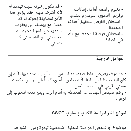
- قد يكون إخوته سبب تهديد له
- تخوم واسعة أمامه. إمكانية
لأنه أشرف منهم! فقد يؤدي هذا
وفرص التطور، التوسع والتقدم.
الأمر لمضايقة إخوته له كما
- استغلال الفرص لتحقيق أهدافه
حصل مع يوسف ابن يعقوب.
المحددة.
- تهديد من الشر المحيط به:
- استغلال فرصة التحدث مع الله
"تحفظني من الشر حتى لا
في الصلاة.
يتعبني".
عوامل خارجية
• لقد عرف يعبيص نقاط ضعفه فطلب من الرب أن يساعده فيها، لأنه إن
كان الرب معنا فمن علينا، لأنه صادق وأمين، كما أعلن لبولس "تكفيك
نعمتي. قوتي في الضعف تكمل".
• وضع يعبيص التهديدات المحيطة به أمام الرب وبين يديه ليحولها إلى
فرص.
نموذج آخر لدراسة الكتاب بأسلوب SWOT
موضوع أو شخص الدراسة/التحليل: شخصية تيموثاوس الشواهد