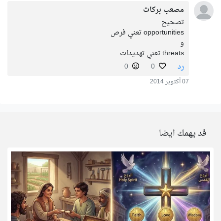
مصعب بركات
تصحيح
opportunities تعني فرص
و
threats تعني تهديدات
رد
0
0
07 أكتوبر 2014
قد يهمك ايضا