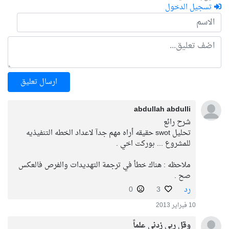
تسجيل الدخول
ارسال تعليق
abdullah abdulli
شرح رائع
تحليل swot حقيقه أراه مهم جدآ لاعداد الخطه التنفيذيه
للمشروع ... بوركت اخي .
ملاحظه : هناك خطأ في ترجمة التهديدات والفرص فالعكس
صح .
رد
3
0
10 فبراير 2013
وقل ربي زدني علماً