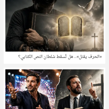
«الحرف يقتل».. هل تُسقط سُلطان النص الكتابي؟