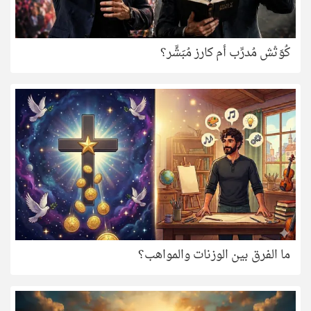
كُوَتْش مُدرِّب أم كارز مُبَشِّر؟
ما الفرق بين الوزنات والمواهب؟