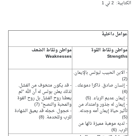
الكتابية: 2 تي 1
عوامل داخلية
مواطن ونقاط القوة
مواطن ونقاط الضعف
Weaknesses
Strengths
- الابن الحبيب لبولس بالإيمان.
(2)
- إنسان صادق. ذاكرا دموعك..
- قد يكون متخوف من الفشل.
(4)
لذلك يعلن بولس له أن الله "لم
- إيمان عديم الرياء. (5)
يعطنا روح الفشل بل روح القوة
- إيمان له جذور وامتداد من
والمحبة والنصح" (7)
تأثير حياة إيمان أمه وجدته.
- خجول. خجله قد يعيق الشهادة
(5)
للرب وللخدمة. (8)
- لديه موهبة مميزة نالها من
الرب. (6)