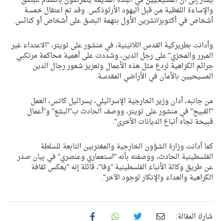
يُشار إلى أن المسيحيين في البلدة القديمة يتعرضون بانتظام للبصق
والإساءة اللفظية من قبل اليهود الأرثوذكس. وقد تم اعتقال خمسة
أشخاص في أكتوبر/تشرين الأول بتهمة البصق على أشخاص أو كنائس.
وأدانت بطريركية القدس اللاتينية، في منشور على تويتر، "الاعتداء غير
المبرر والمخزي" على رجل الدين، وشددت على أهمية محاكمة مرتكبي
جرائم الكراهية لردع مثل هذه الأعمال وتعزيز شعور رجال الدين
المسيحيين بالأمان في الأراضي المقدسة.
من جانبه، أدان وزير الخارجية الإسرائيلي، يسرائيل كاتس، العمل
"القبيح" في منشور على تويتر، ووصف الحادث ب"البشع" و"أعمال
قبيحة تجاه أتباع الديانات الأخرى".
كما أدانت وزارة الشؤون الخارجية والمغتربين التابعة للسلطة
الفلسطينية الحادث، ووصفته بأنه "استعماري وعنصري" في بيان صدر
عن طريق وكالة الأنباء الفلسطينية "وفا"، قائلة إنه "يعكس ثقافة
الكراهية والعداء والإنكار لوجود الآخر".
شارك المقالة: