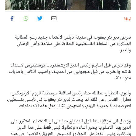
لينغا
تعرض دير بئر يعقوب في مدينة نابلس لاعتداء جديد رغم المطالبة
المتكررة من السلطة الفلسطينية الحفاظ على سلامة وأمن الرهبان
والدير.
وقد تعرض قبل اسابيع رئيس الدير الارشمندريت يوستينوس لاعتداء
غاشم والضرب من قبل مجهولين من المدينة، واصيب الكاهن باصابات
متوسطة.
وأعرب المطران عطالله حنا، رئيس اساقفة سبسطية للروم الارثوذكس،
مطران القدس، عن قلقه لما يحدث لدير بئر يعقوب في نابلس بفلسطين،
لتعرضه لمرة جديدة اليوم، واستهجن تكرار مثل هذه الاعتداءات.
ووصل الى موقع لينغا قول المطران حنا على ان الاعتداء المتكرر على
الدير بهذا الاسلوب يعتبر اساءه وتطاولا ليس فقط على هذا الدير
وساكنيه وليس فقط على الحضور المسيحي العريق والاصيل في هذه