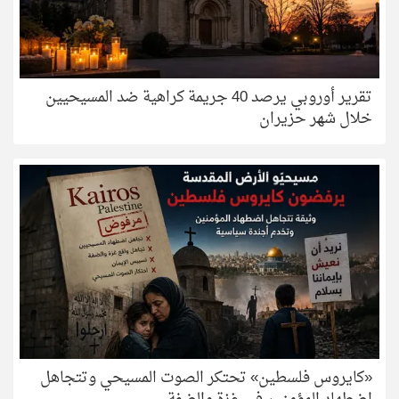
تقرير أوروبي يرصد 40 جريمة كراهية ضد المسيحيين
خلال شهر حزيران
«كايروس فلسطين» تحتكر الصوت المسيحي وتتجاهل