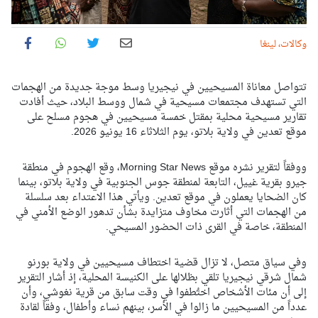
وكالات، لينغا
تتواصل معاناة المسيحيين في نيجيريا وسط موجة جديدة من الهجمات
التي تستهدف مجتمعات مسيحية في شمال ووسط البلاد، حيث أفادت
تقارير مسيحية محلية بمقتل خمسة مسيحيين في هجوم مسلح على
موقع تعدين في ولاية بلاتو، يوم الثلاثاء 16 يونيو 2026.
ووفقاً لتقرير نشره موقع Morning Star News، وقع الهجوم في منطقة
جيرو بقرية غييل، التابعة لمنطقة جوس الجنوبية في ولاية بلاتو، بينما
كان الضحايا يعملون في موقع تعدين. ويأتي هذا الاعتداء بعد سلسلة
من الهجمات التي أثارت مخاوف متزايدة بشأن تدهور الوضع الأمني في
المنطقة، خاصة في القرى ذات الحضور المسيحي.
وفي سياق متصل، لا تزال قضية اختطاف مسيحيين في ولاية بورنو
شمال شرقي نيجيريا تلقي بظلالها على الكنيسة المحلية، إذ أشار التقرير
إلى أن مئات الأشخاص اختُطفوا في وقت سابق من قرية نغوشي، وأن
عدداً من المسيحيين ما زالوا في الأسر، بينهم نساء وأطفال، وفقاً لقادة