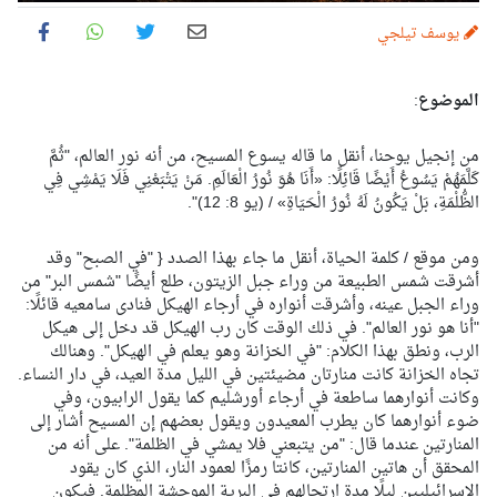
يوسف تيلجي
الموضوع
:
من إنجيل يوحنا، أنقل ما قاله يسوع المسيح، من أنه نور العالم، "ثُمَّ
كَلَّمَهُمْ يَسُوعُ أَيْضًا قَائِلًا: «أَنَا هُوَ نُورُ الْعَالَمِ. مَنْ يَتْبَعْنِي فَلَا يَمْشِي فِي
الظُّلْمَةِ، بَلْ يَكُونُ لَهُ نُورُ الْحَيَاةِ» / (يو 8: 12)".
ومن موقع / كلمة الحياة، أنقل ما جاء بهذا الصدد { "في الصبح" وقد
أشرقت شمس الطبيعة من وراء جبل الزيتون، طلع أيضًا "شمس البر" من
وراء الجبل عينه، وأشرقت أنواره في أرجاء الهيكل فنادى سامعيه قائلًا:
"أنا هو نور العالم". في ذلك الوقت كان رب الهيكل قد دخل إلى هيكل
الرب، ونطق بهذا الكلام: "في الخزانة وهو يعلم في الهيكل". وهنالك
تجاه الخزانة كانت منارتان مضيئتين في الليل مدة العيد، في دار النساء.
وكانت أنوارهما ساطعة في أرجاء أورشليم كما يقول الرابيون، وفي
ضوء أنوارهما كان يطرب المعيدون ويقول بعضهم إن المسيح أشار إلى
المنارتين عندما قال: "من يتبعني فلا يمشي في الظلمة". على أنه من
المحقق أن هاتين المنارتين، كانتا رمزًا لعمود النار، الذي كان يقود
الإسرائيليين ليلًا مدة ارتحالهم في البرية الموحشة المظلمة. فيكون