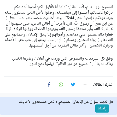
المسيح نور العالم، لأنه القائل: "وأما أنا فأقول لكم: أحبوا أعداءكم،
باركوا لاعنيكم، أحسنوا إلى مبغضيكم، وصلوا لأجل الذين يسيئون إليكم
ويطردونكم / إنجيل متى 5:44".. بينما أحاديث محمد تنص على القتل {
عن ابن عمر، أن رسول الله قال: (أمرت أن أقاتل الناس، حتى يشهدوا أن
لا إله إلا الله، وأن محمدًا رسول الله، ويقيموا الصلاة، ويؤتوا الزكاة، فإذا
فعلوا ذلك عصموا مني دماءهم وأموالهم إلا بحق الإسلام، وحسابهم على
الله تعالى) رواه البخاري ومسلم }. أي: إنسان يدعو إلى حب حتى الأعداء
ويبارك اللاعنين.. وآخر يقاتل البشرية من أجل أسلمتهم!.
وفق كل السرديات والنصوص التي وردت في أعلاه / وغيرها الكثير.
يتأكد لدينا أن "المسيح هو نور العالم". فهلموا نتبع النور.
شارك المقالة:
هل لديك سؤال عن الإيمان المسيحي؟ نحن مستعدون لاجابتك
راسلنا