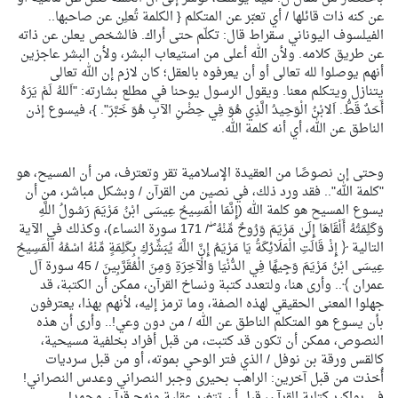
عن كنه ذات قائلها / أي تعبّر عن المتكلم { الكلمة تُعلِن عن صاحبها..
الفيلسوف اليوناني سقراط قال: تكلّم حتى أراك. فالشخص يعلن عن ذاته
عن طريق كلامه. ولأن الله أعلى من استيعاب البشر، ولأن البشر عاجزين
أنهم يوصلوا لله تعالى أو أن يعرفوه بالعقل؛ كان لازم إن الله تعالى
يتنازل ويتكلم معنا. ويقول الرسول يوحنا في مطلع بشارته: "اَللهُ لَمْ يَرَهُ
أَحَدٌ قَطُّ. اَلابْنُ الْوَحِيدُ الَّذِي هُوَ فِي حِضْنِ الآبِ هُوَ خَبَّرَ". }، فيسوع إذن
الناطق عن الله، أي أنه كلمة الله.
وحتى إن نصوصًا من العقيدة الإسلامية تقر وتعترف، من أن المسيح، هو
"كلمة الله".. فقد ورد ذلك، في نصين من القرآن / وبشكل مباشر، من أن
يسوع المسيح هو كلمة الله (إِنَّمَا الْمَسِيحُ عِيسَى ابْنُ مَرْيَمَ رَسُولُ اللَّهِ
وَكَلِمَتُهُ أَلْقَاهَا إِلَىٰ مَرْيَمَ وَرُوحٌ مِّنْهُ ۖ / 171 سورة النساء)، وكذلك في الآية
التالية ﴿ إِذْ قَالَتِ الْمَلَائِكَةُ يَا مَرْيَمُ إِنَّ اللَّهَ يُبَشِّرُكِ بِكَلِمَةٍ مِّنْهُ اسْمُهُ الْمَسِيحُ
عِيسَى ابْنُ مَرْيَمَ وَجِيهًا فِي الدُّنْيَا وَالْآخِرَةِ وَمِنَ الْمُقَرَّبِينَ / 45 سورة آل
عمران ﴾.. وأرى هنا، ولتعدد كتبة ونساخ القرآن، ممكن أن الكتبة، قد
جهلوا المعنى الحقيقي لهذه الصفة، وما ترمز إليه، لأنهم بهذا، يعترفون
بأن يسوع هو المتكلم الناطق عن الله / من دون وعي!.. وأرى أن هذه
النصوص، ممكن أن تكون قد كتبت، من قبل أفراد بخلفية مسيحية،
كالقس ورقة بن نوفل / الذي فتر الوحي بموته، أو من قبل سرديات
أُخذت من قبل آخرين: الراهب بحيرى وجبر النصراني وعدس النصراني!
في بواكير كتابة القرآن، قبل أن تتغير عقلية ونهج قرآن محمد!.