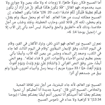
أما المسيح فكان بتولًا طاهرًا، لا زوجات له ولا ملك يمين ولا جواري ولا
عبيد يخدمونه، فهو القائل: "فَلَا يَكُونُ هَكَذَا فِيكُمْ. بَلْ مَنْ أَرَادَ أَنْ يَكُونَ
فِيكُمْ عَظِيمًا فَلْيَكُنْ لَكُمْ خَادِمًا / (مت 20: 26)" هكذا يكون العظماء. إن
المسيح مملكته ليست من هذا العالم.. كما أنه لم يحمل سيفًا، ولم يقتل،
ولم يخطئ، لكنه كان قاتلًا للشر، وحارب الخطيئة، وجُلد وصُلب من أجل
خلاصنا، وذلك لأنه «الطريق والحق والحياة. ليس أحد يأتي إلى الآب إلا
بي / إنجيل يوحنا 14: 6».
نعم إن المسيح نور العالم، فهو الذي دُفن، وترك الأكفان في القبر، وقام
في اليوم الثالث، وفق الإيمان النيقاوي "وقام في اليوم الثالث كما جاء
في الكتب، وصعد إلى السماء وجلس عن يمين الله الآب، وأيضًا يأتي
بمجدٍ عظيم ليدين الأحياء والأموات، الذي لا فناء لملكه".. وهو الحي
أيضًا، حتى وفق النص القرآني ﴿ وَالسَّلَامُ عَلَيَّ يَوْمَ وُلِدتُ وَيَوْمَ أَمُوتُ
وَيَوْمَ أُبْعَثُ حَيًّا / 33 سورة مريم ﴾، بينما رسل وأنبياء آخرون، قُبروا ولم
يبقَ من جسدهم أي أثر!.
المسيح نور العالم، لأنه جاء للبشرية، من أجل نشر ثقافة المحبة
والخلاص، المسيح الذي قال: "وصية جديدة أنا أعطيكم: أن تحبوا
بعضكم بعضًا كما أحببتكم أنا تحبون أنتم أيضًا بعضكم بعضًا / (يوحنا
13:34)" لا كراهية ولا عداء في ناموس المسيح.