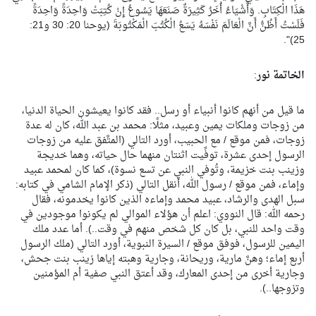
هَذَا الْكِتَابِ. وَأَشْيَاءُ أُخَرُ كَثِيرَةٌ صَنَعَهَا يَسُوعُ إِنْ كُتِبَتْ وَاحِدَةً وَاحِدَةً
فَلَسْتُ أَظُنُّ أَنَّ الْعَالَمَ نَفْسَهُ يَسَعُ الْكُتُبَ الْمَكْتُوبَةَ (يوحنا 20: 30 و21:
25)".
الخاتمة نور
:
ما قيل من أنهم كانوا أنبياء أو رسل.. فقد كانوا يعيشون الحياة الدنيا،
من زوجات وملكات يمين وعبيد، مثلًا: محمد بن عبد الله، كان له عدة
زوجات، فمن موقع / مع الحبيب، أورد التالي (المتَّفق عليه من زوجات
الرسول إحدى عشرة، توفِّيت اثنتان منهما حال حياته، وهما خديجة
وزينب بنت خزيمة، وتُوفي النبي عن تسع نسوة)، كما كان لمحمد عبيد
وإماء، فمن موقع / رسول الله، أنقل التالي (ذكر الإمام الشامي في كتابه:
سبل الهدى والرشاد، عبيد محمد وإماءه الذين كانوا يخدمونه، فقال
رحمه الله: قال النووي: اعلم أن هؤلاء الموالي لم يكونوا موجودين في
وقت واحد للنبي، بل كان كل شخص منهم في وقت..). أما عدد ملك
اليمين للرسول، فوفق موقع / السيرة النبوية، أورد التالي (ملك الرسول
أربع إماء؛ وهنَّ مارية، وريحانة، وجارية وهبته إياها زينب بنت جحش،
وجارية أخرى من إحدى المعارك، وقد أعتق النبي صفية أم المؤمنين
وتزوجها..).