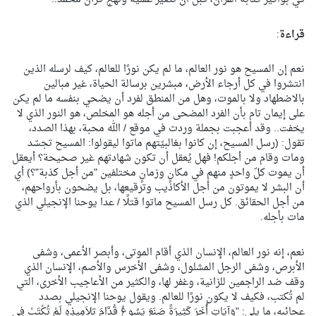
قراءة
:
نعم إن المسيح هو نور العالم، ما لم يكن نورًا للعالم، كيف لرسله الذين
انتشروا في كل أرجاء الأرض، مبشرين برسالة الحياة، غير مبالين
بالاضطهاد ولا بالموت، وهل من المنطق لفرد أن يضحي بنفسه ما لم يكن
على إيمان تام بأن الفرد المضحى من أجله هو المخلص، هو النور الذي لا
يخفت.. وقد أعجبت بجملة وردت في موقع / الله محبة، بهذا الصدد،
تقول: (رسل المسيح، إن كانوا بغالبيّتهم ماتوا ليقولوا: المسيح تجسّد
ومات وقام من أجلكم! فهل يُعقل أن تكون شهادتهم غير صحيحة؟ أيعقل
أن يموت كلّ واحدٍ منهم في مكانٍ وزمانٍ مختلفين "من أجل كذبة"؟) أي
أن البشر لا يموتون من أجل الأكاذيب وترقيعها، بل يضحون بأرواحهم،
من أجل الحقائق. كل رسل المسيح ماتوا قتلًا / عدا يوحنا الإنجيلي الذي
مات بأجله.
نعم، إنه نور العالم، الإنسان الذي أقام الموتى، وأبصر الأعمى، وشفى
الأبرص، وشفى الرجل المشلول، وشفى الأخرس والأصم، الإنسان الذي
وقف ضد الراجمين للزانية، وغفر لها، والكثير من الأعاجيب الأخرى، التي
لم تُكتب، فكيف لا يكون نورًا للعالم. ويقول يوحنا الإنجيلي بصدد
عجائبه، ما يلي: "وَآيَاتٍ أُخَرَ كَثِيرَةً صَنَعَ يَسُوعُ قُدَّامَ تلاَمِيذِهِ لَمْ تُكْتَبْ فِي