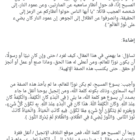
المسيح إذًا، قد حول أنظار سامعيه عن المنارتين، وعن عمود النار، إلى
شخصه العجيب قائلًا: "يا أيها الناس حولوا أنظاركم عن الرمز إلى
الحقيقة، وانصرفوا عن الظلال إلى الجوهر. إن عمود النار كان يضيء
على نُورُ الْعَالَمِ" }.
إضاءة
:
تساؤل: ما يهمني في هذا المقال، كيف لفرد / حتى وإن كان نبيًا أو رسولًا،
أن يكون نورًا للعالم، ومن أعطى له هذا الحق، وماذا صنع أو عمل أو أنجز
أو حقق.. حتى يكتسب هذه الصفة الإلهية!.
وأجيب: يسوع المسيح، لم يكن نورًا للعالم، ما لم يأخذ هذه الصفة من
أبيه السماوي، وذلك بكونه كلمة الله، ومن إنجيل يوحنا أنقل ما جاء
بصدد أن يسوع هو كلمة الله، ما يلي { فِي الْبَدْءِ كَانَ الْكَلِمَةُ، وَالْكَلِمَةُ كَانَ
عِنْدَ اللهِ. وَكَانَ الْكَلِمَةُ اللهُ. هَذَا كَانَ فِي الْبَدْءِ عِنْدَ اللهِ. بِهِ تَكَوَّنَ كُلُّ شَيْءٍ،
وَبِغَيْرِهِ لَمْ يَتَكَوَّنْ أَيُّ شَيْءٍ مِمَّا تَكَوَّنَ. فِيهِ كَانَتِ الْحَيَاةُ. وَالْحَيَاةُ كَانَتْ
نُورَ النَّاسِ. وَالنُّورُ يُضِيءُ فِي الظَّلامِ، وَالظَّلامُ لَمْ يُدْرِكْ النُّورَ. }.
وبما أن المسيح هو كلمة الله، فمن موقع ائتلاف الإنجيل / أنقل فقرة
باختصار من مقال ل: مينا يوسف، تؤشر إلى أن الكلمة تعلن عن ماهية أو