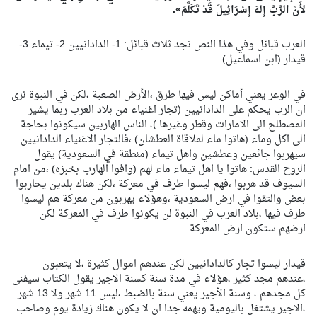
لأَنَّ الرَّبَّ إِلهَ إِسْرَائِيلَ قَدْ تَكَلَّمَ».
العرب قبائل وفي هذا النص نجد ثلاث قبائل: 1- الدادانيين 2- تيماء 3-
قيدار (ابن اسماعيل).
في الوعر يعني أماكن ليس فيها طرق ،الأرض الصعبة ،لكن في النبوة نرى
ان الرب يحكم على الدادانيين (تجار اغنياء من بلاد العرب ربما يشير
المصطلح الى الامارات وقطر وغيرها )، الناس الهاربين سيكونوا بحاجة
الى اكل وماء (هاتوا ماء لملاقاة العطشان) ،فالتجار الاغنياء الدادانيين
سيهربوا جائعين وعطشين واهل تيماء (منطقة في السعودية) يقول
الروح القدس: هاتوا يا اهل تيماء ماء لهم (وافوا الهارب بخبزه) ،من امام
السيوف قد هربوا ،فهم ليسوا طرف في معركة ،لكن هناك بلدين يحاربوا
بعض والتقوا في ارض السعودية ،وهؤلاء يهربون من معركة هم ليسوا
طرف فيها ،بلاد العرب في النبوة لن يكونوا طرف في المعركة لكن
ارضهم ستكون ارض المعركة.
قيدار ليسوا تجار كالدادانيين لكن عندهم اموال كثيرة ،لا يتعبون
،عندهم مجد كثير ،هؤلاء في مدة سنة كسنة الاجير يقول الكتاب سيفنى
كل مجدهم ، وسنة الأجير يعني سنة بالضبط ،ليس 11 شهر ولا 13 شهر
،الاجير يشتغل باليومية ويهمه جدا ان لا يكون هناك زيادة يوم وصاحب