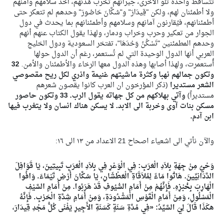
تتساقط واحدة تلو الأخرى، جيرانهم تخرب مُدنهم، أُخذ سلامهم وأمنهم
ولا أطمئنان لهم، ولكن "قِيدَارَ" و"سُكَّانَ حَاصُورَ" وحدهم لم تتعكر حتى
أطمئنانهم، فيُقارنون آمانهم وسلامهم وأطمئنانهم بما يحدث في دول
الجوار من تعكير وحرب وخراب ودمار، ولهذا يقول الكتاب عنهم أنهم
وحدهم المطمئنين "تَسْكُنُ وَحْدَهَا"، تفتخر السعودية ودول الخليج
العربي أنها الدول الوحيدة التي لم تُستعمر، رغم أن الدول حولها
أُستعمرت، ولهذا أصابها وهذه الدول معها الرخاء والأطمئنان والأمن.
32
وتكون جمالهم نهبا وكثرة ماشيتهم غنيمة واذري لكل ريح مقصوصي
الشعر مستديرا
(ذكر المؤرخون ان العرب كانوا يقصون شعرهم
مستديراً)
وآتي بهلاكهم من كل جهاته يقول الرب. 33 وتكون حاصور
مسكن بنات آوى وخربة الى الابد. لا يسكن هناك انسان ولا يتغرب فيها
ابن آدم.
والآن نأتي الى اشعياء اصحاح 21 الاعداد من ١٣ الى ١٦:
وَحْيٌ مِنْ جِهَةِ بِلاَدِ الْعَرَبِ: فِي الْوَعْرِ فِي بِلاَدِ الْعَرَبِ تَبِيتِينَ، يَا قَوَافِلَ
الدَّدَانِيِّينَ. هَاتُوا مَاءً لِمُلاَقَاةِ الْعَطْشَانِ، يَا سُكَّانَ أَرْضِ تَيْمَاءَ. وَافُوا
الْهَارِبَ بِخُبْزِهِ. فَإِنَّهُمْ مِنْ أَمَامِ السُّيُوفِ قَدْ هَرَبُوا. مِنْ أَمَامِ السَّيْفِ
الْمَسْلُولِ، وَمِنْ أَمَامِ الْقَوْسِ الْمَشْدُودَةِ، وَمِنْ أَمَامِ شِدَّةِ الْحَرْبِ. فَإِنَّهُ
هكَذَا قَالَ لِيَ السَّيِّدُ: «فِي مُدَّةِ سَنَةٍ كَسَنَةِ الأَجِيرِ يَفْنَى كُلُّ مَجْدِ قِيدَارَ،