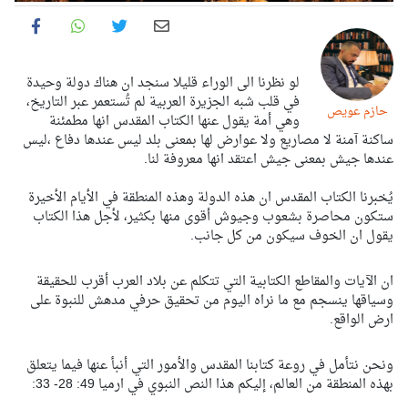
لو نظرنا الى الوراء قليلا سنجد ان هناك دولة وحيدة
في قلب شبه الجزيرة العربية لم تُستعمر عبر التاريخ،
حازم عويص
وهي أمة يقول عنها الكتاب المقدس انها مطمئنة
ساكنة آمنة لا مصاريع ولا عوارض لها بمعنى بلد ليس عندها دفاع ،ليس
عندها جيش بمعنى جيش اعتقد انها معروفة لنا.
يُخبرنا الكتاب المقدس ان هذه الدولة وهذه المنطقة في الأيام الأخيرة
ستكون محاصرة بشعوب وجيوش أقوى منها بكثير، لأجل هذا الكتاب
يقول ان الخوف سيكون من كل جانب.
ان الآيات والمقاطع الكتابية التي تتكلم عن بلاد العرب أقرب للحقيقة
وسياقها ينسجم مع ما نراه اليوم من تحقيق حرفي مدهش للنبوة على
ارض الواقع.
ونحن نتأمل في روعة كتابنا المقدس والأمور التي أنبأ عنها فيما يتعلق
بهذه المنطقة من العالم، إليكم هذا النص النبوي في ارميا 49: 28- 33: