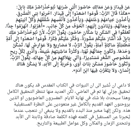
عَنْ قِيدَارَ وَعَنْ مَمَالِكِ حَاصُورَ الَّتِي ضَرَبَهَا نَبُوخَذْرَاصَّرُ مَلِكُ بَابِلَ:
«هكَذَا قَالَ الرَّبُّ: قُومُوا اصْعَدُوا إِلَى قِيدَارَ. اخْرِبُوا بَنِي الْمَشْرِقِ.
يَأْخُذُونَ خِيَامَهُمْ وَغَنَمَهُمْ، وَيَأْخُذُونَ لأَنْفُسِهِمْ شُقَقَهُمْ وَكُلَّ آنِيَتِهِمْ
وَجِمَالَهُمْ، وَيُنَادُونَ إِلَيْهِمِ: الْخَوْفَ مِنْ كُلِّ جَانِبٍ. «اُهْرُبُوا. انْهَزِمُوا جِدًّا.
تَعَمَّقُوا فِي السَّكَنِ يَا سُكَّانَ حَاصُورَ، يَقُولُ الرَّبُّ، لأَنَّ نَبُوخَذْرَاصَّرَ مَلِكَ
بَابِلَ قَدْ أَشَارَ عَلَيْكُمْ مَشُورَةً، وَفَكَّرَ عَلَيْكُمْ فِكْرًا. قُومُوا اصْعَدُوا إِلَى أُمَّةٍ
مُطْمَئِنَّةٍ سَاكِنَةٍ آمِنَةٍ، يَقُولُ الرَّبُّ، لاَ مَصَارِيعَ وَلاَ عَوَارِضَ لَهَا. تَسْكُنُ
وَحْدَهَا. وَتَكُونُ جِمَالُهُمْ نَهْبًا، وَكَثْرَةُ مَاشِيَتِهِمْ غَنِيمَةً، وَأُذْرِي لِكُلِّ رِيحٍ
مَقْصُوصِي الشَّعْرِ مُسْتَدِيرًا، وَآتِي بِهَلاَكِهِمْ مِنْ كُلِّ جِهَاتِهِ، يَقُولُ الرَّبُّ.
وَتَكُونُ حَاصُورُ مَسْكَنَ بَنَاتِ آوَى، وَخَرِبَةً إِلَى الأَبَدِ. لاَ يَسْكُنُ هُنَاكَ
إِنْسَانٌ، وَلاَ يَتَغَرَّبُ فِيهَا ابْنُ آدَمَ».
لا داعي ان نُشير الى ان النبوات في الكتاب المقدس قد يكون هناك
تحقيق جزئي لها تم في الماضي، لكن العديد منها تنتظر التحقيق الكامل
وهذا سيحدث بلا شك في نهاية الايام. المفسرون الماضويون او الذين
يروحنون العهد القديم بالكامل غير متعودين على النظرة المستقبلية
هذه. ولكن إلهنا مخبر منذ البدء بالقديم ولا ينبغي ان نتعجب عندما
يُخبرنا عن المستقبل في كلمته فهذه الكلمة صادقة وثابتة الى الأبد
وتتحدى الزمان والمكان وكل عوامل الطبيعة والتاريخ.