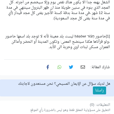
الشغل يهمه جدا الا يكون هناك نقص يوم وإلا سيخصم من اجرته. كل
المجد الذي بنوه في سنين طويلة منذ ان ظهر البترول سينتهي في مدة
سنة 12 شهر ،في مدة سنة بدقة كسنة الأجير يفنى كل مجد قيدار (أي
في مدة سنة يفنى كل مجد السعودية).
[1]حاصور חָצ֗וֹר ḥāṣōwr ليست بلد معينة لأنه لا توجد بلد اسمها حاصور
،ولو قرأناها هكذا سيتضح المعنى: وتكون المدينة أو الحضر وأماكن
العمران مسكن لبنات آوى وخربة الى الأبد.
شارك المقالة:
هل لديك سؤال عن الإيمان المسيحي؟ نحن مستعدون لاجابتك
راسلنا
التعليقات: (0)
التعليق على مسؤولية المعلق فقط وهو ليس بالضرورة رأي الموقع