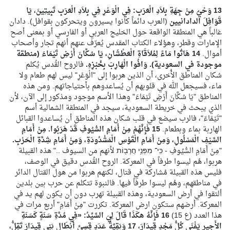
13 وَحْيٌ مِنْ جِهَةِ بِلاَدِ الْعَرَبِ: فِي الْوَعْرِ فِي بِلاَدِ الْعَرَبِ تَبِيتِينَ، يَا
قَوَافِلَ الدادانيين
(العرب دائماً كانوا يسيرون ويتحركون بقوافل). دادان
غالباً هي المنطقة الواقعة حول الخليج العربي أو الفارسي أو بمعنى أصح
الإمارات وقطر، وهؤلاء الكتاب المقدس يُعرّف عنهم أنهم تجار وأصحاب
أموال.
14 هَاتُوا مَاءً لِمُلاَقَاةِ الْعَطْشَانِ، يَا سُكَّانَ أَرْضِ تَيْمَاءَ (منطقة
موجودة في السعودية). وَافُوا الْهَارِبَ بِخُبْزِهِ.
فالروح القُدس يُكلم
سُكان المناطق الأُخرى، أن الذين هربوا إلى "الْوَعْرِ" ليس لهم طعام ولا
ماء، فسيجعل الله في قلوبهم أن يُساعدوهم بأحتياجاتهم. ومن هذه
المناطق "يَا سُكَّانَ أَرْضِ تَيْمَاءَ" وهذا الأسم موجود ومذكور إلى الآن، لأن
الذي يبحث في خريطة السعودية، سيجد في المنطقة الشمالية أسم
"تَيْمَاءَ"، فالرب سيضع في قلب سُكان هذه المناطق أن يُساعدوا القبائل
الهاربة بماء وبطعام.
15 فَإِنَّهُمْ مِنْ أَمَامِ السُّيُوفِ قَدْ هَرَبُوا. مِنْ أَمَامِ
السَّيْفِ الْمَسْلُولِ، وَمِنْ أَمَامِ الْقَوْسِ الْمَشْدُودَةِ، وَمِنْ أَمَامِ شِدَّةِ الْحَرْبِ.
"مِنْ أَمَامِ السُّيُوفِ - כִּֽי־ מִפְּנֵ֥י חֲרָב֖וֹת لأنهم من السيوف .." هذه القبيلة
هربوا، هُم ليسوا طرفاً في المعركة. الروح القُدس دقيق في الوصف،
فليس هذه القبيلة مُشاركة في قتال، لكنهم هربوا من هول القتال الدائر
في مناطقهم، وهُم ليسوا طرفاً فيها. فالنبوة تتكلم عن حرب بين بلدين
ألتقوا في أرض السعودية، وهذه القبيلة تهرب دون أن يكون لهم يد في
المعركة. أرضهم ستكون ارض المعركة. تكررت "مِنْ أَمَامِ" أربع مرات في
هذا العدد (ع 15)
16 فَإِنَّهُ هكَذَا قَالَ لِيَ السَّيِّدُ: «فِي مُدَّةِ سَنَةٍ كَسَنَةِ
الأَجِيرِ يَفْنَى كُلُّ مَجْدِ قِيدَارَ، 17 وَبَقِيَّةُ عَدَدِ قِسِيِّ أَبْطَالِ بَنِي قِيدَارَ تَقِلُّ،