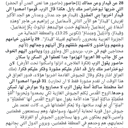
28 عن قيدار وعن ممالك
[1]
حاصور
(حاصور هنا تعني المدن أو الحضر)
التي ضربها نبوخذراصر ملك بابل. هكذا قال الرب. قوموا اصعدوا الى
قيدار اخربوا بني المشرق.
(قيدار هو جد عدنان وعدنان هو الجد الأكبر
لقريش)
"قِيدَارَ" هو الأبن الثاني لأسماعيل بن إبراهيم من هاجر "وَهذِهِ
أَسْمَاءُ بَنِي إِسْمَاعِيلَ بِأَسْمَائِهِمْ حَسَبَ مَوَالِيدِهِمْ: نَبَايُوتُ بِكْرُ إِسْمَاعِيلَ،
وَقِيدَارُ، وَأَدَبْئِيلُ وَمِبْسَامُ" (تكوين 13:25)، والمنطقة الشمالية من
الجزيرة العربية يفتخرون بأنتمائهم لقبيلة "قِيدَارَ"..
29 يأخذون خيامهم
وغنمهم ويأخذون لانفسهم شققهم وكل آنيتهم وجمالهم
(لأنهم
محتاجين فهم في حرب ،يريدون اكل ومأوى وو)
وينادون اليهم الخوف
من كل جانب 30 اهربوا انهزموا جدا تعمقوا في السكن يا سكان
حاصور يقول الرب
(فكرة الملاجىء انزلوا واسكنوا تحت الأرض)
لان
نبوخذراصر ملك بابل قد اشار عليكم مشورة وفكر عليكم فكرا.
(ملك
العراق اشار وفكر وقال للجيوش القادمة اضربوا هؤلاء، فدور العراق في
هذا الوقت ان تقدم مشورة فقط لا ان تحارب).
31 قوموا اصعدوا الى
امة مطمئنة ساكنة آمنة يقول الرب لا مصاريع ولا عوارض لها. تسكن
وحدها.
الروح القُدس يُكلم الجيوش الغازية لكي يصعدوا ويُخربوا "أُمَّةٍ
مُطْمَئِنَّةٍ سَاكِنَةٍ آمِنَةٍ" هذه الأمة يقول عنها الروح القُدس أنها "مُطْمَئِنَّةٍ" و
"آمِنَةٍ" أي لم تُهدد سلامها، ولا يُعكر أطمئنانها شيء، كانت تعتمد على
جيوش دول قوية لحماية أراضيها، وسواحلها، وهم يستمتعون مُطمئنين
وآمنين،لأنهم يملكون غنى وبها يستأجرون الجيوش أو المُرتزقة
لحمايتهم، هم وحدهم في المنطقة مُطمئنين، ويرون الدول التي بجانبهم