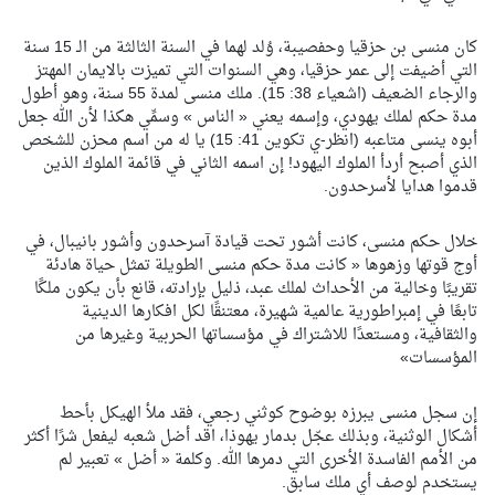
كان منسى بن حزقيا وحفصيبة، وُلد لهما في السنة الثالثة من الـ 15 سنة
التي أضيفت إلى عمر حزقيا، وهي السنوات التي تميزت بالايمان المهتز
والرجاء الضعيف (اشعياء 38: 15). ملك منسى لمدة 55 سنة، وهو أطول
مدة حكم لملك يهودي، وإسمه يعني « الناس » وسمِّي هكذا لأن الله جعل
أبوه ينسى متاعبه (انظر-ي تكوين 41: 15) يا له من اسم محزن للشخص
الذي أصبح أردأ الملوك اليهود! إن اسمه الثاني في قائمة الملوك الذين
قدموا هدايا لأسرحدون.
خلال حكم منسى، كانت أشور تحت قيادة آسرحدون وأشور بانيبال، في
أوج قوتها وزهوها « كانت مدة حكم منسى الطويلة تمثل حياة هادئة
تقريبًا وخالية من الأحداث لملك عبد، ذليل بإرادته، قانع بأن يكون ملكًا
تابعًا في إمبراطورية عالمية شهيرة، معتنقًا لكل افكارها الدينية
والثقافية، ومستعدًا للاشتراك في مؤسساتها الحربية وغيرها من
المؤسسات»
إن سجل منسى يبرزه بوضوح كوثني رجعي، فقد ملأ الهيكل بأحط
أشكال الوثنية، وبذلك عجّل بدمار يهوذا، اقد أضل شعبه ليفعل شرًا أكثر
من الأمم الفاسدة الأخرى التي دمرها الله. وكلمة « أضل » تعبير لم
يستخدم لوصف أي ملك سابق.