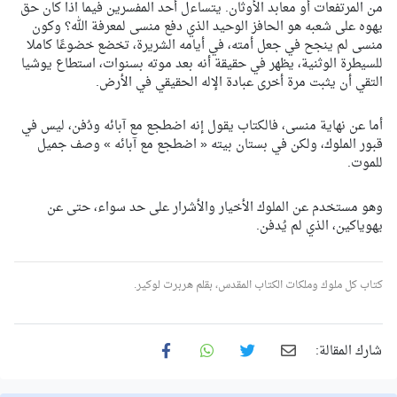
من المرتفعات أو معابد الأوثان. يتساءل أحد المفسرين فيما اذا كان حق
يهوه على شعبه هو الحافز الوحيد الذي دفع منسى لمعرفة الله؟ وكون
منسى لم ينجح في جعل أمته، في أيامه الشريرة، تخضع خضوعًا كاملا
للسيطرة الوثنية، يظهر في حقيقة أنه بعد موته بسنوات، استطاع يوشيا
التقي أن يثبت مرة أخرى عبادة الإله الحقيقي في الأرض.
أما عن نهاية منسى، فالكتاب يقول إنه اضطجع مع آبائه ودُفن، ليس في
قبور الملوك، ولكن في بستان بيته « اضطجع مع آبائه » وصف جميل
للموت.
وهو مستخدم عن الملوك الأخيار والأشرار على حد سواء، حتى عن
يهوياكين، الذي لم يُدفن.
كتاب كل ملوك وملكات الكتاب المقدس، بقلم هربرت لوكير.
شارك المقالة: