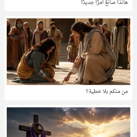
هأنذا صانعٌ أمرًا جديدًا
من منكم بلا خطية؟