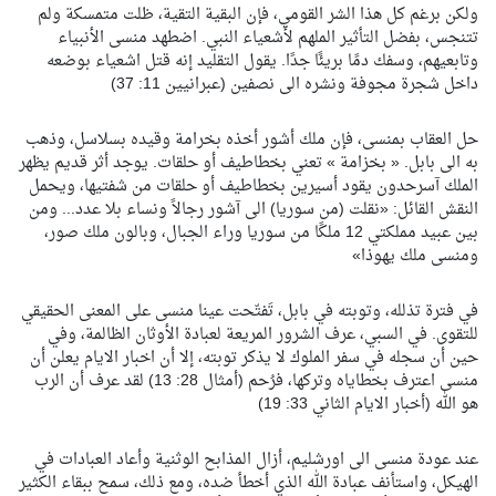
ولكن برغم كل هذا الشر القومي، فإن البقية التقية، ظلت متمسكة ولم
تتنجس، بفضل التأثير الملهم لأشعياء النبي. اضطهد منسى الأنبياء
وتابعيهم، وسفك دمًا بريئًا جدًا. يقول التقليد إنه قتل اشعياء بوضعه
داخل شجرة مجوفة ونشره الى نصفين (عبرانيين 11: 37)
حل العقاب بمنسى، فإن ملك أشور أخذه بخرامة وقيده بسلاسل، وذهب
به الى بابل. « بخزامة » تعني بخطاطيف أو حلقات. يوجد أثر قديم يظهر
الملك آسرحدون يقود أسيرين بخطاطيف أو حلقات من شفتيها، ويحمل
النقش القائل: «نقلت (من سوريا) الى آشور رجالاً ونساء بلا عدد... ومن
بين عبيد مملكتي 12 ملكًا من سوريا وراء الجبال، وبالون ملك صور،
ومنسى ملك يهوذا»
في فترة تذلله، وتوبته في بابل، تَفتّحت عينا منسى على المعنى الحقيقي
للتقوى. في السبي، عرف الشرور المريعة لعبادة الأوثان الظالمة، وفي
حين أن سجله في سفر الملوك لا يذكر توبته، إلا أن اخبار الايام يعلن أن
منسى اعترف بخطاياه وتركها، فرُحم (أمثال 28: 13) لقد عرف أن الرب
هو الله (أخبار الايام الثاني 33: 19)
عند عودة منسى الى اورشليم، أزال المذابح الوثنية وأعاد العبادات في
الهيكل، واستأنف عبادة الله الذي أخطأ ضده، ومع ذلك، سمح ببقاء الكثير