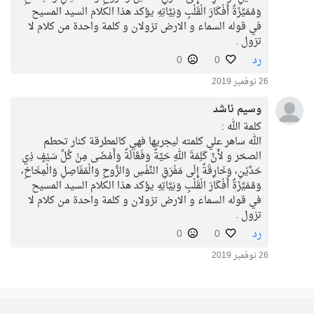
وَمُمَيِّزَةٌ أَفْكَارَ الْقَلْبِ وَنِيَّاتِهِ يؤكد هذا الكلام السيد المسيح
في قوله السماء و الارض تزولان و كلمة واحدة من كلام لا
تزول .
رد
0
0
26 نوفمبر 2019
وسيم ناشد
كلمة الله :
الله ساهر علي كلمته ليجريها فهي كالمطرقة كنار تحطم
الصخر و لأَنَّ كَلِمَةَ اللهِ حَيَّةٌ وَفَعَّالَةٌ وَأَمْضَى مِنْ كُلِّ سَيْفٍ ذِي
حَدَّيْنِ، وَخَارِقَةٌ إِلَى مَفْرَقِ النَّفْسِ وَالرُّوحِ وَالْمَفَاصِلِ وَالْمِخَاخِ،
وَمُمَيِّزَةٌ أَفْكَارَ الْقَلْبِ وَنِيَّاتِهِ يؤكد هذا الكلام السيد المسيح
في قوله السماء و الارض تزولان و كلمة واحدة من كلام لا
تزول .
رد
0
0
26 نوفمبر 2019