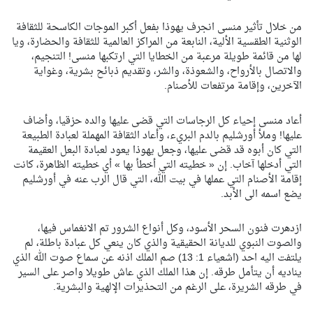
من خلال تأثير منسى انجرف يهوذا بفعل أكبر الموجات الكاسحة للثقافة
الوثنية الطقسية الألية، النابعة من المراكز العالمية للثقافة والحضارة، ويا
لها من قائمة طويلة مرعبة من الخطايا التي ارتكبها منسى! التنجيم،
والاتصال بالأرواح، والشعوذة، والشر، وتقديم ذبائح بشرية، وغواية
الآخرين، وإقامة مرتفعات للأصنام.
أعاد منسى إحياء كل الرجاسات التي قضى عليها والده حزقيا، وأضاف
عليها! وملأ أورشليم بالدم البريء، وأعاد الثقافة المهملة لعبادة الطبيعة
التي كان أبوه قد قضى عليها، وجعل يهوذا يعود لعبادة البعل العقيمة
التي أدخلها آخاب. إن « خطيته التي أخطأ بها » أي خطيته الظاهرة، كانت
إقامة الأصنام التي عملها في بيت الله، التي قال الرب عنه في أورشليم
يضع اسمه الى الأبد.
ازدهرت فنون السحر الأسود، وكل أنواع الشرور تم الانغماس فيها،
والصوت النبوي للديانة الحقيقية والذي كان ينعي كل عبادة باطلة، لم
يلتفت اليه احد (اشعياء 1: 13) صم الملك اذنه عن سماع صوت الله الذي
يناديه أن يتأمل طرقه. إن هذا الملك الذي عاش طويلا واصر على السير
في طرقه الشريرة، على الرغم من التحذيرات الإلهية والبشرية.