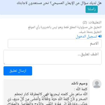
هل لديك سؤال عن الإيمان المسيحي؟ نحن مستعدون لاجابتك
راسلنا
التعليقات: (2)
التعليق على مسؤولية المعلق فقط وهو ليس بالضرورة رأي الموقع
التعليق بصفة ضيف.
تسجيل الدخول
ارسال تعليق
وسيم ناشد
كلمة الله :
الله ساهر علي كلمته ليجريها فهي كالمطرقة كنار تحطم
الصخر و لأَنَّ كَلِمَةَ اللهِ حَيَّةٌ وَفَعَّالَةٌ وَأَمْضَى مِنْ كُلِّ سَيْفٍ ذِي
حَدَّيْنِ، وَخَارِقَةٌ إِلَى مَفْرَقِ النَّفْسِ وَالرُّوحِ وَالْمَفَاصِلِ وَالْمِخَاخِ،