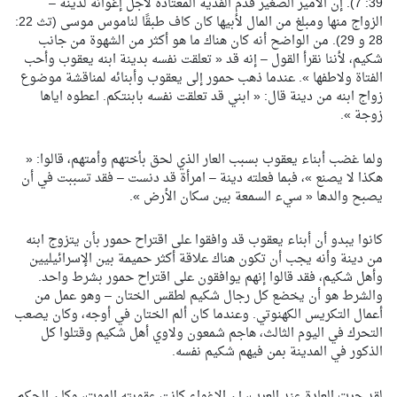
39: 7). إن الأمير الصغير قدم الفدية المعتادة لأجل إغوائه لدينة –
الزواج منها ومبلغ من المال لأبيها كان كاف طبقًا لناموس موسى (تث 22:
28 و 29). من الواضح أنه كان هناك ما هو أكثر من الشهوة من جانب
شكيم، لأننا نقرأ القول – إنه قد « تعلقت نفسه بدينة ابنه يعقوب وأحب
الفتاة ولاطفها ». عندما ذهب حمور إلى يعقوب وأبنائه لمناقشة موضوع
زواج ابنه من دينة قال: « ابني قد تعلقت نفسه بابنتكم. اعطوه اياها
زوجة ».
ولما غضب أبناء يعقوب بسبب العار الذي لحق بأختهم وأمتهم، قالوا: «
هكذا لا يصنع »، فبما فعلته دينة – امرأة قد دنست – فقد تسببت في أن
يصبح والدها « سيء السمعة بين سكان الأرض ».
كانوا يبدو أن أبناء يعقوب قد وافقوا على اقتراح حمور بأن يتزوج ابنه
من دينة وأنه يجب أن تكون هناك علاقة أكثر حميمة بين الإسرائيليين
وأهل شكيم، فقد قالوا إنهم يوافقون على اقتراح حمور بشرط واحد.
والشرط هو أن يخضع كل رجال شكيم لطقس الختان – وهو عمل من
أعمال التكريس الكهنوتي. وعندما كان ألم الختان في أوجه، وكان يصعب
التحرك في اليوم الثالث، هاجم شمعون ولاوي أهل شكيم وقتلوا كل
الذكور في المدينة بمن فيهم شكيم نفسه.
لقد جرت العادة عند العرب، إن الإغواء كانت عقوبته الموت، وكان الحكم