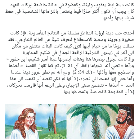
كانت دينة ابنة يعقوب وليئة، وكعضوة في عائلة خاضعة لبركات العهد
كان يجب أن تكون أكثر حذرًا فيما يختص بالتزاماتها الشخصية في حفظ
شرف بيتها وأمتها.
أحدث حب دينة لرؤية المناظر سلسلة من النتائج المأساوية. فإذ كانت
صغيرة وجريئة ومحبة للاستطلاع لتعرف شيئًا عن العالم الخارجي، فقد
تسللت يومًا ما من خيام أبيها لترى كيف كانت البنات تنتقلن من مكان
الى آخر في زينتهن الشرقية الرائعة الجمال في شكيم المجاورة.
وإذ كانت تجول ببصرها هنا وهناك، أبصرتها عينا أمير شكيم، ابن حمّور «
ورآها » تعني أنه اشتهاها (انظر أي 31: 1)، ثم كما تقول القصة: « أخذها
واضطجع معها وأذلها » (تك 34: 2). ومع أنه تم تملق غرور دينة عندما
رآها حتى إنها ذهبت الى قصره، إلا أنها لم تكن تقصد أن تذهب الى هذا
الحد. « أخذها » تتضمن معنى الإجبار، وعلى الرغم أنها قاومت تحركاته،
إلا أن المقاومة كانت عبثًا وتمت غوايتها.