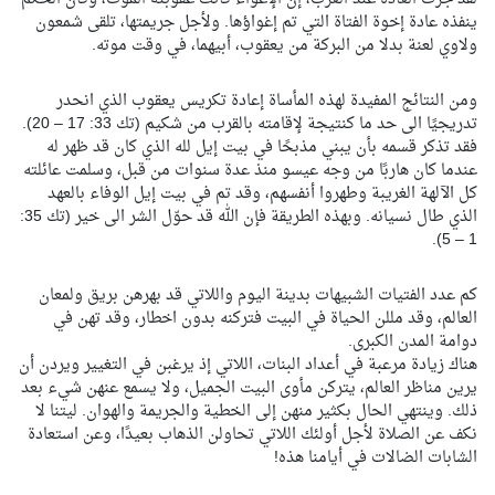
ينفذه عادة إخوة الفتاة التي تم إغواؤها. ولأجل جريمتها، تلقى شمعون
ولاوي لعنة بدلا من البركة من يعقوب، أبيهما، في وقت موته.
ومن النتائج المفيدة لهذه المأساة إعادة تكريس يعقوب الذي انحدر
تدريجيًا الى حد ما كنتيجة لإقامته بالقرب من شكيم (تك 33: 17 – 20).
فقد تذكر قسمه بأن يبني مذبحًا في بيت إيل لله الذي كان قد ظهر له
عندما كان هاربًا من وجه عيسو منذ عدة سنوات من قبل، وسلمت عائلته
كل الآلهة الغريبة وطهروا أنفسهم، وقد تم في بيت إيل الوفاء بالعهد
الذي طال نسيانه. وبهذه الطريقة فإن الله قد حوّل الشر الى خير (تك 35:
1 – 5).
كم عدد الفتيات الشبيهات بدينة اليوم واللاتي قد بهرهن بريق ولمعان
العالم، وقد مللن الحياة في البيت فتركنه بدون اخطار، وقد تهن في
دوامة المدن الكبرى.
هناك زيادة مرعبة في أعداد البنات، اللاتي إذ يرغبن في التغيير ويردن أن
يرين مناظر العالم، يتركن مأوى البيت الجميل، ولا يسمع عنهن شيء بعد
ذلك. وينتهي الحال بكثير منهن إلى الخطية والجريمة والهوان. ليتنا لا
نكف عن الصلاة لأجل أولئك اللاتي تحاولن الذهاب بعيدًا، وعن استعادة
الشابات الضالات في أيامنا هذه!