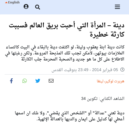
دينة – المرأة التي أحبت بريق العالم فسببت
كارثة خطيرة
كانت دينة ابنة يعقوب وليئة، لو اكتفت دينة بالبقاء في البيت كالنساء
الملازمات بيوتهن، لأمكن تجنب تلك المذبحة المروعة. ولكن رغبتها في
الاطلاع على كل ما هو جديد والصحبة المحرمة جلب الكارثة
05 فبراير 2014 - 23:49 بتوقيت القدس
هربرت لوكير، لينغا
الشاهد الكتابي: تكوين 34
دينة تعني "عدالة" أو "الشخص الذي يقضي". ولا شك ان اسمها
أعطي لها كدليل على ايمان والديها بالعدالة الإلهية.