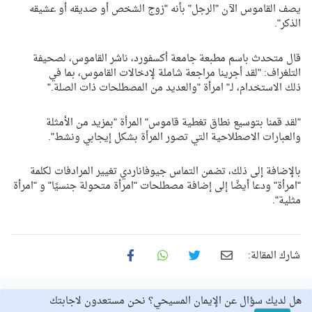
يصف القاموس الآن "الرجل" بأنه "زوج الشخص أو صديقه أو عشيقه
الذكر".
قال متحدث باسم مطبعة جامعة أكسفورد، ناشر القاموس، لصحيفة
التلغراف: "لقد أجرينا مراجعة شاملة لإدخالات القاموس، بما في
ذلك الاستخدام، لـ" امرأة "والعديد من المصطلحات ذات الصلة."
"لقد قمنا بتوسيع نطاق تغطية قاموس" المرأة "بمزيد من الأمثلة
والعبارات الاصطلاحية التي تصور المرأة بشكل إيجابي ونشط".
بالإضافة إلى ذلك، تضمن التماس جيوفاناردي تغيير المرادفات لكلمة
"امرأة" ودعا أيضًا إلى إضافة مصطلحات "امرأة متحولة جنسيًا" و "امرأة
مثلية".
شارك المقالة:
هل لديك سؤال عن الإيمان المسيحي؟ نحن مستعدون لاجابتك