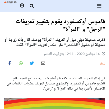
قاموس أوكسفورد يقوم بتغيير تعريفات
"الرجل" و "المرأة"
ذكرت صحيفة ديلي ميل أن تعريف "المرأة" يوصف الآن بأنه زوجة أو
صديقة أو عشيق "الشخص" على عكس تعريف "المرأة" فقط.
14 نوفمبر 2020 - 12:11 بتوقيت القدس
لينغا
في إطار الجهود المستمرة للانحناء أمام شمولية مجتمع الميم، قام
ناشرو قاموس أوكسفورد الإنجليزي بتعديل تعريف عشرات الكلمات في
الاصدار الأخير، بما في ذلك "امرأة" و "رجل".