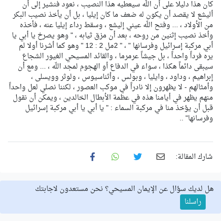
كان هذا دليلا على أن اللّه سيعطيه هذا النصيب ، نعود فنشير إلى أن
أليشع لا يقصد أن يكون له ضعف ما كان إيليا ، بل أن يأخذ نصيب البكر
من الأولاد ، ... وفتح اللّه عيني إليشع ، وسقط رداء إيليا عنه ، فأخذه
وأخذ نصيب إثنين من روحه ، بعد أن مزق ثيابه ، " وهو يصرخ يا أبي يا
أبي مركبة إسرائيل وفرسانها " ، " 2مل 2 : 12 " وهو كما أشرنا أولا لم
يره فرداً واحداً ، بل جيشاً عرمرما ، والقائد المسيحي الغيور الشجاع
سيبقى دائماً هكذا ، سواء في الدفاع أو الهجوم لمجد اللّه ، ... ومع أن
إبراهيم ، وداود ، وايليا ، وبولس ، وأثناسيوس ، ولوثر وويسلى ،
وأمثالهم - لا يظهرون إلا نادراً في موكب العصور ، لكننا نصلي لعل واحداً
منهم يظهر في أيامنا هذه في عظمة الأبطال الخالدين ، ويمكن أن نقول
قبل أن يؤخذ منا في مركبة السماء : " يا أبي يا أبي مركبة إسرائيل
وفرسانها" ..
شارك المقالة:
هل لديك سؤال عن الإيمان المسيحي؟ نحن مستعدون لاجابتك
راسلنا