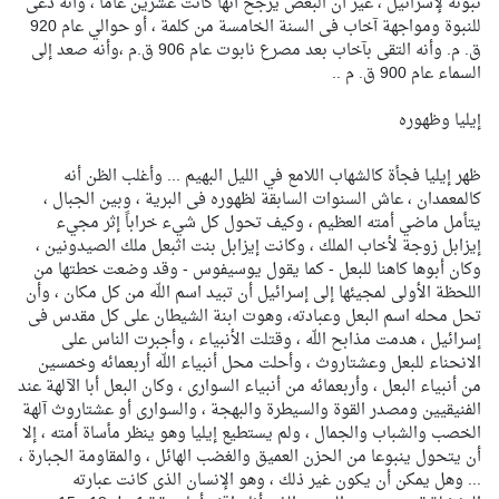
نبوته لإسرائيل ، غير أن البعض يرجح أنها كانت عشرين عاماً ، وأنه دعى
للنبوة ومواجهة آخاب فى السنة الخامسة من كلمة ، أو حوالي عام 920
ق. م. وأنه التقى بآخاب بعد مصرع نابوت عام 906 ق.م ،وأنه صعد إلى
السماء عام 900 ق. م ..
إيليا وظهوره
ظهر إيليا فجأة كالشهاب اللامع في الليل البهيم ... وأغلب الظن أنه
كالمعمدان ، عاش السنوات السابقة لظهوره فى البرية ، وبين الجبال ،
يتأمل ماضي أمته العظيم ، وكيف تحول كل شيء خراباً إثر مجيء
إيزابل زوجة لأخاب الملك ، وكانت إيزابل بنت اثبعل ملك الصيدونين ،
وكان أبوها كاهنا للبعل - كما يقول يوسيفوس - وقد وضعت خطتها من
اللحظة الأولى لمجيئها إلى إسرائيل أن تبيد اسم اللّه من كل مكان ، وأن
تحل محله اسم البعل وعبادته، وهوت ابنة الشيطان على كل مقدس فى
إسرائيل ، هدمت مذابح اللّه ، وقتلت الأنبياء ، وأجبرت الناس على
الانحناء للبعل وعشتاروث ، وأحلت محل أنبياء اللّه أربعمائه وخمسين
من أنبياء البعل ، وأربعمائه من أنبياء السوارى ، وكان البعل أبا الآلهة عند
الفنيقيين ومصدر القوة والسيطرة والبهجة ، والسوارى أو عشتاروث آلهة
الخصب والشباب والجمال ، ولم يستطيع إيليا وهو ينظر مأساة أمته ، إلا
أن يتحول ينبوعا من الحزن العميق والغضب الهائل ، والمقاومة الجبارة ،
... وهل يمكن أن يكون غير ذلك ، وهو الإنسان الذى كانت عبارته