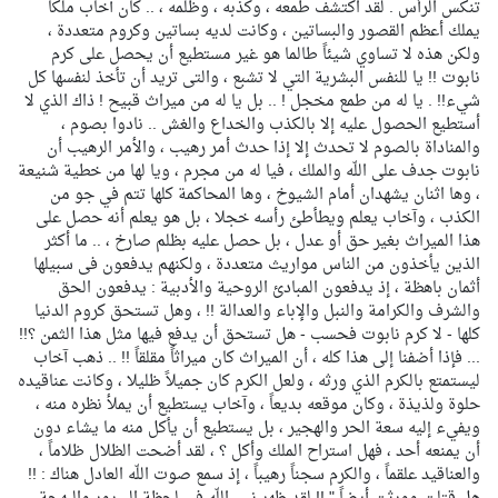
تنكس الرأس . لقد اكتشف طمعه ، وكذبه ، وظلمه ، .. كان آخاب ملكاً
يملك أعظم القصور والبساتين ، وكانت لديه بساتين وكروم متعددة ،
ولكن هذه لا تساوي شيئاً طالما هو غير مستطيع أن يحصل على كرم
نابوت !! يا للنفس البشرية التي لا تشبع ، والتى تريد أن تأخذ لنفسها كل
شيء!! . يا له من طمع مخجل ! .. بل يا له من ميراث قبيح ! ذاك الذي لا
أستطيع الحصول عليه إلا بالكذب والخداع والغش .. نادوا بصوم ،
والمناداة بالصوم لا تحدث إلا إذا حدث أمر رهيب ، والأمر الرهيب أن
نابوت جدف على اللّه والملك ، فيا له من مجرم ، ويا لها من خطية شنيعة
، وها اثنان يشهدان أمام الشيوخ ، وها المحاكمة كلها تتم في جو من
الكذب ، وآخاب يعلم ويطأطئ رأسه خجلا ، بل هو يعلم أنه حصل على
هذا الميراث بغير حق أو عدل ، بل حصل عليه بظلم صارخ ، .. ما أكثر
الذين يأخذون من الناس مواريث متعددة ، ولكنهم يدفعون فى سبيلها
أثمان باهظة ، إذ يدفعون المبادئ الروحية والأدبية : يدفعون الحق
والشرف والكرامة والنبل والإباء والعدالة !! ، وهل تستحق كروم الدنيا
كلها - لا كرم نابوت فحسب - هل تستحق أن يدفع فيها مثل هذا الثمن ؟!!
... فإذا أضفنا إلى هذا كله ، أن الميراث كان ميراثاً مقلقاً !! .. ذهب آخاب
ليستمتع بالكرم الذي ورثه ، ولعل الكرم كان جميلاً ظليلا ، وكانت عناقيده
حلوة ولذيذة ، وكان موقعه بديعاً ، وآخاب يستطيع أن يملأ نظره منه ،
ويفيء إليه سعة الحر والهجير ، بل يستطيع أن يأكل منه ما يشاء دون
أن يمنعه أحد ، فهل استراح الملك وأكل ؟ ، لقد أضحت الظلال ظلاماً ،
والعناقيد علقماً ، والكرم سجناً رهيباً ، إذ سمع صوت اللّه العادل هناك : !!