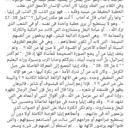
وفي اللقاء بين الملك وإيليا كان آخاب الإنسان الأحمق الذى غطت
الخطية الحقيقة عن عينيه وقلبه ، ... فهو يرى الذنب كل الذنب فى إيليا :
" ولما رأى آخاب قال له آخاب : أ أنت هو مكدر إسرائيل ؟ " "1مل 18 : 17
" .. وهو لا يستطيع أن يرى خطية واحدة فى نفسه ، أو في الشعب الذى
ترك اللّه ، .. أو عبادة البعل وعشتاروث التي كانت سر النكبة والكارثة
والمجاعة !!! .. وهي الصورة الدائمة للبشر ، فهم يدفعون عن أنفسهم
النتيجة : التى لابد أن تكون لخطاياهم ، ... وهي في نظرهم الظروف
السيئة أو أخطاء الآخرين أو القسوة التي لا مبرر لها من اللّه !! ... ولم
يخف إيليا من أن يضع الصورة الصحيحة للمأساة كلها إذ قال : " لم أكدر
إسرائيل، بل أنت وبيت أبيك ، بترككم وصايا الرب وبسيرك وراء البعليم
" " 1 مل 18 : 18 " ... وقاد إيليا الجميع إلى المعركة الفاصلة على جبل
الكرمل .. وكان لابد من أن تدرك الأمة - عن بكرة أبيها - من هو الإله
الحي الحقيقي وحده ، ومن هي الالهة الزائفة الباطلة الكاذبة !! ؟ والبينة
على من ادعى !! ؟ .. فإذا زعم إنسان أنه فيلسوف أو شاعر ، فالبرهان
يظهر في فلسفته أو شعره ، ... وإذا قال أنه رجل فإن أعمال الرجال تظهره
، وإذا ادعى أنه نبي مرسل من اللّه ، فإن أقوال النبي أو أعماله هي التي
تشهد له !! .. وقد وقف إيليا وحده فى مواجهة ثمانمائة وخمسين نبياً
للبعل وعشتاروث ، ولم تكن الكثرة دليلا على الحق أو الصواب الذى
يزعمون أنه فى جانبهم، ... وأعطاهم إيليا الفرصة الكاملة أولا دون أن
يستطيع صراخهم أو جراحهم التى سالت من أجسادهم بسيوفهم ، والتى
ظنوا أنهم يرضون الآلهة بها ، .. لم تستطع أن تعينهم في شيء وسخر