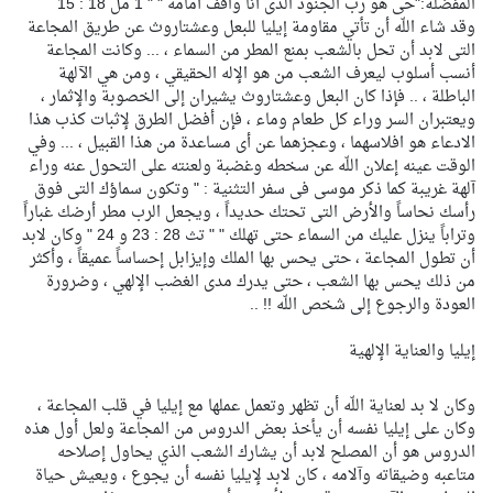
المفضلة:"حى هو رب الجنود الذى أنا واقف أمامه " " 1 مل 18 : 15
وقد شاء اللّه أن تأتي مقاومة إيليا للبعل وعشتاروث عن طريق المجاعة
التى لابد أن تحل بالشعب بمنع المطر من السماء ، ... وكانت المجاعة
أنسب أسلوب ليعرف الشعب من هو الإله الحقيقي ، ومن هي الآلهة
الباطلة ، .. فإذا كان البعل وعشتاروث يشيران إلى الخصوبة والإثمار ،
ويعتبران السر وراء كل طعام وماء ، فإن أفضل الطرق لإثبات كذب هذا
الادعاء هو افلاسهما ، وعجزهما عن أى مساعدة من هذا القبيل ، ... وفي
الوقت عينه إعلان اللّه عن سخطه وغضبة ولعنته على التحول عنه وراء
آلهة غريبة كما ذكر موسى فى سفر التثنية : " وتكون سماؤك التى فوق
رأسك نحاساً والأرض التى تحتك حديداً ، ويجعل الرب مطر أرضك غباراً
وتراباً ينزل عليك من السماء حتى تهلك " " تث 28 : 23 و 24 " وكان لابد
أن تطول المجاعة ، حتى يحس بها الملك وإيزابل إحساساً عميقاً ، وأكثر
من ذلك يحس بها الشعب ، حتى يدرك مدى الغضب الإلهي ، وضرورة
العودة والرجوع إلى شخص اللّه !! ..
إيليا والعناية الإلهية
وكان لا بد لعناية اللّه أن تظهر وتعمل عملها مع إيليا في قلب المجاعة ،
وكان على إيليا نفسه أن يأخذ بعض الدروس من المجاعة ولعل أول هذه
الدروس هو أن المصلح لابد أن يشارك الشعب الذي يحاول إصلاحه
متاعبه وضيقاته وآلامه ، كان لابد لإيليا نفسه أن يجوع ، ويعيش حياة