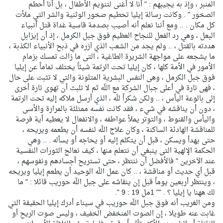
المنبر ، وإذ به يجيبهم : " أنا لا أغنى لتنويم الأطفال ، بل أنا أحطم
الصخور " . وكانت رسالة إيليا تحطيم صخور الوثنية والشر التي ملأت
كل مكان . .. ومع أننا نعلم أنه أصيب بصدمة قاسية غداة قتل أنبياء
البعل ، وهي رد الفعل للنجاح العظيم فوق جبل الكرمل ، إذ أن إيزابل
هددته بالقتل ، .. ولم يجد من الشعب الذي آزره في ذبح الأنبياء الكذبة ،
ما يشجعه على مواجهة الشريرة الطاغية ، التى ما زالت تمسك بزمام
الأمور في الأمة كلها ، كان إيليا تحت الرتمة شيئاً يختلف تماماً عن إيليا
فوق جبل الكرمل ، وهى النفس البشرية المتلونة والتي لا تثبت على حال
، فهى تارة في أعلى جبال الشركة مع اللّه ثم لا تلبث أن تهوى تارة أخرى
إلى بالوعة اليأس ، .. ولكن شكراً للّه ، الذي أرسل ملاكه إليه تحت الرتمة
، دون أن يناقشه في شيء ، فقد كانت نفسه ممتلئة بالمرارة والأسى
واليأس والقنوط ، والتوتر يملأ عواطفه ، والانفعال لا يعطيه أية فرصة
للمناقشة الهادئة الساكنة ، وكان علاج اللّه لنفسه أن يطعمه ويريحه ،
حتى يهدأ ويسكن ، قبل أن يتكلم إليه أو يحاجه أو يسأله . .. وهي
الحكمة الإلهية التى ينبغي أن نتعلم منها ، كيف نعالج الثورات النفسية
عند الآخرين " فالأفضل أن ننتظر ، حتى تستريح أجسادهم ونفوسهم ،
قبل أي حديث أو مناقشة ، .. كان عمل اللّه الوحيد أن يطعم إيليا ويريحه
، وينتظر أربعين يوماً قبل إن ينقاشه على جبل اللّه حوريب قائلا : " ما
لك ههنا يا إيليا ؟ . "" 1مل 19 : 9 ".
ومن الغريب أنه فوق جبل اللّه حوريب في سيناء أدرك إيليا الحقيقة التي
غابت عنه طويلا ، إن الصوت المنخفض الخفيف ، وليس صوت الريح أو