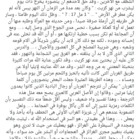
الشظف مع الآخرين ، وقد حق لأحدهم أن يتصوره يخرج ذات يوم
ليشرب من نهر كريت : " وكان بعد مدة من الزمان أن النهر يبس لأنه لم
يكن مطر فى الأرض " ... " 1 مل 17 : 7 " .. وظل ذلك اليوم ظامئا ، وسار
فى طريقه إلى أرملة صرفة صيدا ، ومن حديثه مع المرأة وطلبه منها أن
تعمل له أولا كعكة صغيرة ، نحس مدى الجوع الذى وصل إليه ، ... ومع
أن المجاعة لم تكن بسبب خطية ارتكبها هو ، أو أن اللّه قد تخلى عنه فى
إحسانه وجوده ، لكنه مع ذلك كان لابد أن يكون شريكاً فى آلام قومه
وشعبه ، وهي ضريبة المصلح في كل العصور والأجيال ، ... والدرس
الثاني الذى كان لا بد أن يتلقنه ، هو الفرق بين الشجاعة والتهور ، فقد
كان عليه أن يختبئ عند نهر كريت ، وقد تكون عناية اللّه مرات كثيرة
بتخبئة المعتني به من وجه الشر ، وقد مد اللّه عنايته لإيليا أولا عن
طريق الغربان التى كانت تأتيه بالخبز واللحم مرتين كل يوم صباحاً
ومساء ، ... وهذه الطريقة المثيرة جعلت البعض يتصورون أن كلمة
الغربان " يمكن أن تترجم " العربان أو رجال البادية الذين كانوا يمدون
إيليا مرتين ، وقالوا إن الأصل العربي كالعبري يصح معه مثل هذه
الترجمة ، وهذا تفسير واه ضعيف ، وليس أقل ضعفاً منه ذلك التفسير بأن
الكلمات رمزية تشير إلى أنه كان يأكل بوفرة في المجاعة ، ... ولعل
الصعوبة عندهم هي أن غريزة الغراب الأولى هى الخطف وأنه يأخذ ولا
يعطى ، ... وهذا في عقيدتي ، هو السر في استخدام اللّه له ، ليثبت جلاله
ومجده في السيطرة على الغرائز ، فهو يعطيك من حيث لا تدري وهو
يفنيك بتغيير مجرى الغرائز في العجماوات أو البشر على حد سواء ، وأنه
يمكن أن يجعل القاسي ودوداً ، والشحيح سخياً ، والشره باذلا ، والآخذ