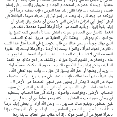
معطياً ، ويده لا تقصر عن استخدام الجماد والحيوان والإنسان فى إتمام
قصده ومشيئته ، ... فإذا تلقن إيليا هذا الدرس ، فإنه يعطيه درساً آخر ،
ليؤكده من وجه ثان ، إذ ينقله من إسرائيل إلى صرفه صيدا ، الواقعة في
أرض أثبعل أبي ايزابل ، الأرض التي لا يمكن أن يخطر ببال إنسان أن
إيليا يلجأ إليها ، ويأتيه المدد من امرأة أرملة أممية معدمة ، تقف على
الخط الفاصل بين الحياة والموت ، لتقش عيداناً ، لتعمل لقمة تتبلغ بها
مع ابنها ، ثم يموتان ... وهكذا تأتي العناية عن طريق الجائع المسغب
الذى يهلك جوعاً ، وليس هناك من قلب للاوضاع فى الدنيا مثل هذا القلب
، فالرجل تعوله امرأة ، والمرأة ليست إلا أرملة ، والأرملة ليست إلا الفقيرة
المعدمة التى لا تملك قوت الحياة !! .. ذهبت المرأة لتسعف إيليا بجرعة
ماء ، وتعتذر عن تقديم كسرة خبز له ، وتكشف عن آخر مكانها مع اللقمة
الباقية ، ولكن إيليا رجل اللّه مع ذلك يطلب ، ويطلب كعكة صغيرة أولا ،
... يريد أن يعلمها أن حق اللّه يسبق كل حق ، ... وأنك يوم تعطي اللّه ،
ولو شيئاً صغيراً مما تملك ، فإنك ستعثر على سر ينبوع البركة وستعرف
سيلا من الزيت لا يمكن أن ينتهى حتى تنتهي المجاعة من الأرض !! ..
عندما نقف أمام عناية اللّه ، ينبغى أن نلغى من الذهن البشري كل مفهوم
للحساب الأرضى ، وقواعده ، وأصوله ، وذلك لأن هذا الحساب يستطيع
أن يعطي صورة جيدة للمنظور ، ولكنه يعجز تماماً عن أن يدخل إلى بحر
غير المنظور ، ويقيم هناك حسابهن ، ... ولعل اللّه أراد أن يعطي إيليا درساً
ثالثاً أبعد وأعمق من الدرسين السابقين ، ... فإذا بابن الأرملة يموت ، وإذا
بالمرأة تعجز عن أن تفسر موته ، إلا أنه عقاب على خطايا سابقة ربما