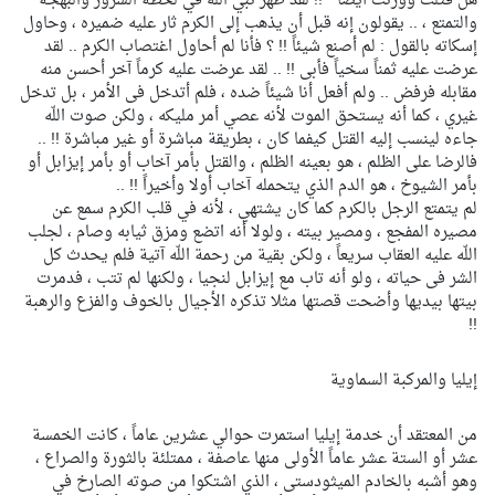
هل قتلت وورثت أيضاً " !! لقد ظهر نبي اللّه في لحظة السرور والبهجة
والتمتع ، .. يقولون إنه قبل أن يذهب إلى الكرم ثار عليه ضميره ، وحاول
إسكاته بالقول : لم أصنع شيئاً !! ؟ فأنا لم أحاول اغتصاب الكرم .. لقد
عرضت عليه ثمناً سخياً فأبى !! .. لقد عرضت عليه كرماً آخر أحسن منه
مقابله فرفض .. ولم أفعل أنا شيئاً ضده ، فلم أتدخل فى الأمر ، بل تدخل
غيري ، كما أنه يستحق الموت لأنه عصي أمر مليكه ، ولكن صوت اللّه
جاءه لينسب إليه القتل كيفما كان ، بطريقة مباشرة أو غير مباشرة !! ..
فالرضا على الظلم ، هو بعينه الظلم ، والقتل بأمر آخاب أو بأمر إيزابل أو
بأمر الشيوخ ، هو الدم الذي يتحمله آخاب أولا وأخيراً !! ..
لم يتمتع الرجل بالكرم كما كان يشتهي ، لأنه في قلب الكرم سمع عن
مصيره المفجع ، ومصير بيته ، ولولا أنه اتضع ومزق ثيابه وصام ، لجلب
اللّه عليه العقاب سريعاً ، ولكن بقية من رحمة اللّه آتية فلم يحدث كل
الشر فى حياته ، ولو أنه تاب مع إيزابل لنجيا ، ولكنها لم تتب ، فدمرت
بيتها بيديها وأضحت قصتها مثلا تذكره الأجيال بالخوف والفزع والرهبة
!!
إيليا والمركبة السماوية
من المعتقد أن خدمة إيليا استمرت حوالي عشرين عاماً ، كانت الخمسة
عشر أو الستة عشر عاماً الأولى منها عاصفة ، ممتلئة بالثورة والصراع ،
وهو أشبه بالخادم الميثودستى ، الذي اشتكوا من صوته الصارخ في