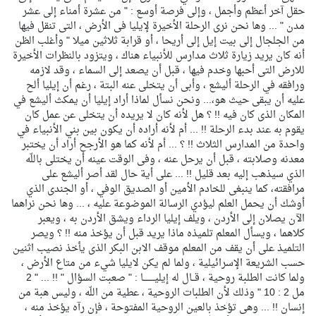
حقل آخر أعظم وأجمل ، وإلى فرصة أوسع : " من عشرة أمناء إلى عشر
مدن " ... وها نحن نرى الرحلة الأخيرة لإيليا فى الأرض ، التى تنقل فيها
من الجلجال إلى بيت إيل إلى أريحا ، أو قرابة ثلاثين ميلا " وأغلب الظن
أنه كان يريد زيارة ثلاث مدارس للأنبياء هناك ، ويتزود بالنظرات الأخيرة
للارض التى أحبها وخدم فيها ، قبل أن يصعد إلى السماء ، وقد لازمه
ورافقه في الرحلة أليشع ، وأبى أن يتخلى عنه البتة ، رغم أن إيليا ألح
عليه أن يبقى حيث هو،... ونحن نسأل لماذا أراد إيليا أن يمكث أليشع في
المكان الذى كان فيه !! ؟ هل لأنه كان لا يريده أن يتخلى عن عمل كان
يقوم به عند بدء الرحلة !! ... أم لأنه أراده أن يكون بين بني الأنبياء في
واحدة من المدارس الثلاث !! ؟ ... أم لأنه كما هو الأرجح أراد أن يختبر
معدنه وصلابته ، قبل أن يرحل عنه ، وفى الوقت عينه أن يختلى باللّه
الذي سيذهب إليه بعد قليل !! ... على أية حال لقد أصر أليشع على
مرافقته، كما ينبغى للخادم الأمين أو الصديق الوفي ، أو الجندى الذي
أوشك أن يحمل العلم ليؤدي الرسالة الموضوعة عليه ، ... وها نحن نراهما
الآن يصلان إلى الأردن ، ويلف إيليا الرداء ويشق الأردن به ، ويعبر
كلاهما ، ويسأل المعلم تلميذه ماذا يريد قبل أن يؤخذ منه !! ؟ ويصر
التلميذ على أن يقف من المعلم موقف الابن البكر الذى يأخذ نصيب اثنين
حسب الشريعة الإسرائيلية ، ولما لم يكن لايليا شيء من متاع الأرض ،
ولما كانت الطلبة روحية ، قــال له إيليــــــــا : " صعبت السؤال " !! ... " 2
مل 2 : 10 " وذلك لأن الطلبات الروحية ، عطية من اللّه ، وليس هبة من
إنسان !! ... وهى تؤخذ بالعين الروحية المفتوحة ، فإن رآه يؤخذ منه ،