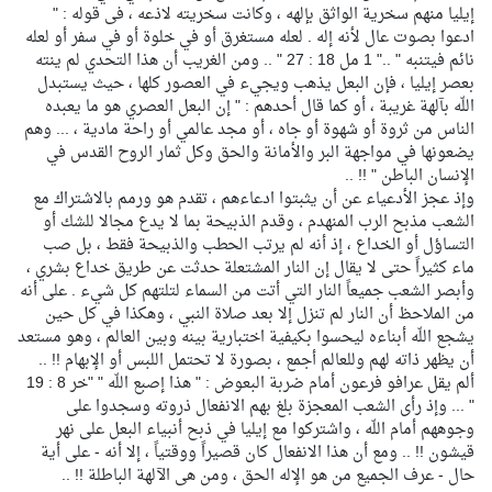
إيليا منهم سخرية الواثق بإلهه ، وكانت سخريته لاذعه ، فى قوله : "
ادعوا بصوت عال لأنه إله . لعله مستغرق أو في خلوة أو في سفر أو لعله
نائم فيتنبه " .." 1 مل 18 : 27 " .. ومن الغريب أن هذا التحدي لم ينته
بعصر إيليا ، فإن البعل يذهب ويجيء في العصور كلها ، حيث يستبدل
اللّه بآلهة غريبة ، أو كما قال أحدهم : " إن البعل العصري هو ما يعبده
الناس من ثروة أو شهوة أو جاه ، أو مجد عالمي أو راحة مادية ، ... وهم
يضعونها في مواجهة البر والأمانة والحق وكل ثمار الروح القدس في
الإنسان الباطن " !! ..
وإذ عجز الأدعياء عن أن يثبتوا ادعاءهم ، تقدم هو ورمم بالاشتراك مع
الشعب مذبح الرب المنهدم ، وقدم الذبيحة بما لا يدع مجالا للشك أو
التساؤل أو الخداع ، إذ أنه لم يرتب الحطب والذبيحة فقط ، بل صب
ماء كثيراً حتى لا يقال إن النار المشتعلة حدثت عن طريق خداع بشري ،
وأبصر الشعب جميعاً النار التي أتت من السماء لتلتهم كل شيء . على أنه
من الملاحظ أن النار لم تنزل إلا بعد صلاة النبي ، وهكذا في كل حين
يشجع اللّه أبناءه ليحسوا بكيفية اختبارية بينه وبين العالم ، وهو مستعد
أن يظهر ذاته لهم وللعالم أجمع ، بصورة لا تحتمل اللبس أو الإبهام !! ..
ألم يقل عرافو فرعون أمام ضربة البعوض : " هذا إصبع اللّه " "خر 8 : 19
" ... وإذ رأى الشعب المعجزة بلغ بهم الانفعال ذروته وسجدوا على
وجوههم أمام اللّه ، واشتركوا مع إيليا في ذبح أنبياء البعل على نهر
قيشون !! .. ومع أن هذا الانفعال كان قصيراً ووقتياً ، إلا أنه - على أية
حال - عرف الجميع من هو الإله الحق ، ومن هى الآلهة الباطلة !! ..