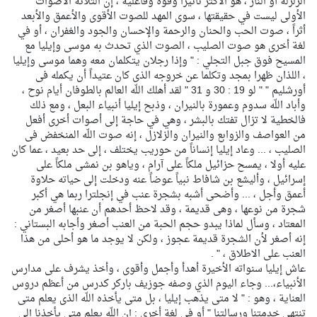
الزلزلة أو النار ، هو الأكثر تأثيراً وقوة وفاعلية ، إن الثلاثة الأصوات
الأولى ليست في حقيقتها ، سوى المهد للصوت الأقوى والأعمق والأبعد
أثراً ، صوت الحب والحنان والرحمة والإحسان والجود والغفران ، أو في
لغة أخرى هو صوت الصليب ، الصوت الذي تحدث به موسى وإيليا مع
المسيح فوق جبل التجلي : " وإذا رجلان يتكلمان معه وهما موسى وإيليا
، اللذان ظهرا بمجد وتكلما عن خروجه الذى كان عتيداً أن يكمله فى
أورشليم " " لو 19 : 30 و 31 " لقد أهلك اللّه العالم بالطوفان أيام نوح ،
وأباد اللّه سدوم وعمورة بالنيران ، وذبح إيليا أنبياء البعل ، ومع ذلك
فالخطية لا تزال تفتك بالبشر ، وهي في حاجة إلى أصوات أخرى أفعل
من العواصف والزوابع والنيران والزلازل ، إنه صوت اللّه المنخفض فى
الصليب ، ... وعاد إيليا إنساناً من حوريب يختلف ، إلى حد بعيد ، عما كان
عليه أولا ، يمسح حزائيل ملكاً على آرام ، وياهو بن نمشى ملكاً على
إسرائيل ، وأليشع بن شافاط نبياً عوضاً عنه ودخلت إلى حياته حلاوة
أعمق وأجل ، ... وأضحى أشبه بشجرة عنب في إنجلترا ربما هي أكبر
شجرة من نوعها ، وهى قديمة ، وقد لاحظ أحدهم أن عنبها أصغر من
المعتاد ، وسأل لماذا يبدو حجم الحبة من العنب أصغر وأجابه البستاني :
إنه أصغر لأن الشجرة قديمة عجوز ، ولكن لا يوجد ما هو أحلى من هذا
العنب على الاطلاق ، " .
عاش إيليا سنواته الأخيرة أهدأ وأجمل وأقوى ، وأخذ يشرف على مدارس
الأنبياء،... وجاء اليوم الذي وصفه جوزيف باركر كدرس من أعظم دروس
العناية ، وهو : " لا متى يذهب إيليا ، بل متى يأخذه اللّه الذى يعلم متى
تنتهى خدمتنا ورسالتنا " أو في لغة أخرى : إن اللّه يعلم متى يأخذنا إلى