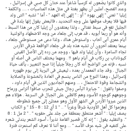
والذي كانوا يضعون له كرسياً شاغراً عند ختان كل صبي في إسرائيل ،
وعند الفصح، آملين أن يظهر بغتة في مثل هذه المناسبات ، .... والكلمة "
إيليا " تعني " إلهى يهوه " أو : " إلهى إله العهد " - أما " تشبه " التى ولد
فيها فلا يعرف موقعها على وجه التحديد ، فالبعض يقول إنها بلدة في
الجليل تقع في سبط نفتالي ، ولذا يعتقدون أن إيليا كان من هذا السبط ،
وأنه هو أو ربما أبويه ، قد هرب إلى جلعاد من وجه الاضطهاد والوثنية
أيام عمرى أبى آخاب ، واستوطن هناك ، ولذا دعى من مستوطنى جلعاد ،
بينما يعتقد آخرون أن تشبه هذه بلد فى جلعاد الواقعة شرقي الأردن
تجاه السامرة ، وأن إيليا ولد فيها ، ووجد من رده إلى الأصل القينى
كيوناداب بن ركاب في أيام ياهو !! . ومهما يختلف الناس في أصله أو
نسبه ، فإنه من الواضح أنه كان رجلاً جبلياً إذا صح التعبير ، يألف حياة
الجبال . وقد جاء المعمدان بعده ، ليعيش فى البرية إلى يوم ظهوره
لإسرائيل ، وهذا النوع من الناس يتسم في العادة بالخشونة والصلابة
والشجاعة وقوة الاحتمال ، ... ومنهم الجاديون الذين في أيام داود ،
وصفوا بالقول : " جبابرة البأس رجال جيش للحرب صافوا أتراس ورماح
وجوههم كوجوه الأسود وهم كالظبي على الجبال في السرعة . هؤلاء هم
الذين عبروا الأردن في الشهر الأول وهو ممتلئ إلى جميع شطوطه
وهزموا كل أهل الأودية شرقاً وغرباً " .. " 1 أي 12 : 8 - 15 " و الكتاب
يصف إيليا : " أشعر متنطق بمنطقة من جلد على حقويه " . " 2 مل 1 : 8
". والتقليد يقول : " إنه كان قصير القامة نذيراً ، أسود الشعر يتدلى شعره
على كتفيه فى شبه عرف الأسد " ... ومع أننا لا نعرف كم استمرت فترة