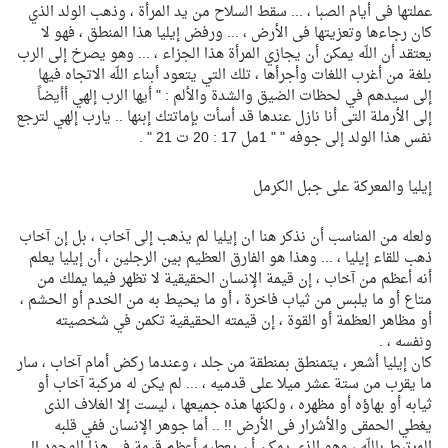
عملتها فى أيام الصبا ، ... سقط السلاح من يد المرأة ، وذهب الولد الذي
كان رجاءها وتعزيتها فى الأرض ، ... ورفض إيليا هذا المنطق ، فهو لا
يعتقد أن اللّه يمكن أن يجازي المرأة هذا الجزاء ، ... وهو يصرخ إلى الرب
بلغة من أغرب اللغات وأجرأها ، تلك التي يتعود أبناء اللّه الاتجاه فيها
إلى سيدهم في لحظات الضيق والشدة والألم : " أيها الرب إلهي أأيضاً
إلى الأرملة التى أنا نازل عندها قد أسأت بإماتتك إبنها .. يارب إلهي لترجع
نفس هذا الولد إلى جوفه " " 1مل 17 : 20 ت 21 " .
إيليا والمعركة على جبل الكرمل
ولعله من المناسب أن نذكر هنا ان إيليا لم يذهب إلى آخاب ، بل إن آخاب
ذهب للقاء إيليا ، ... وهذا هو الفارق العظيم بين الرجلين ، أن إيليا يعلم
أنه أعظم من آخاب ، إن قيمة الإنسان الحقيقية لا تظهر فيما يملك من
متاع أو ما يلبس من ثياب فاخرة ، أو ما يحيط به من الخدم أو الحشم ،
أو مظاهر العظمة أو القوة ، إن قيمته الحقيقية تكمن في شخصيته
ونفسه ، .
كان إيليا أشعر ، يتمنطق بمنطقة من جلد ، وعندما ركض أمام آخاب ، سار
ما يقرب من ستة عشر ميلا على قدميه ، ... لم يكن له مركبة آخاب أو
ثيابه أو بهاؤه أو مظهره ، ولكنها هذه جميعها ، ليست إلا الغلاف الذى
يغطي الحمقى والأشرار فى الأرض !! .. أما جوهر الإنسان ففي قلبه
المرتبط باللّه ، وهو الذى يمكن أن يعطيه أعظم قيمة في هذا الوجود !! ..