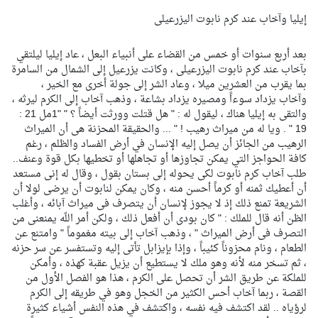
إيليا وآخاب عند كرم نابوت اليزرعيلى
بعد أربع سنوات أو خمس من القضاء على أنبياء البعل ، عاد إيليا ليلتقي
بآخاب عند كرم نابوت اليزرعيلى ، وكانت يزرعيل إلى الشمال من السامرة
بما يقرب من العشرين ميلا ، وعاد الشر إلى جولة أخرى مع الخير ،
وآخاب يزداد سوءاً ومصيره يزداد بشاعة ، وذهب آخاب إلى الكرم ليرثه ،
والتقى به إيليا هناك ، ليقول له : " هل قتلت وورثت أيضاً ؟ " "1مل 21 :
19 " . ويا له من ميراث رهيب ! " ... والحقيقة المحزنة هى أن الميراث
الرهيب من الجائز أن يصل إليه الإنسان في أرض الفساد والظلم ، رغم
كافة الحواجز التي يمكن تجاوزها أو تجاهلها أو تخطيها بكل قوة وعنف..
طلب آخاب كرم نابوت لكى يحوله إلى بستان بقول ، وقال له إنى مستعد
أن أعطيك ثمنه أو كرماً أحسن منه ، وكان يمكن لنابوت أن يرضى لولا أن
الشريعة تمنع ذلك إذ لا يجوز لإنسان أن يتصرف فى ميراث آبائه ، وأغلب
الظن أنه قال للملك : " كان بودى أن أفعل ذلك ، ولكن أمر اللّه يمنعنى من
التصرف فى أرض الميراث " ، وذهب آخاب إلى بيته مغموماً " وامتنع عن
الطعام ، ونام محزوناً كئيباً ، وإذا بإيزابل تأتى إليه وتستفسر عن سر حزنه
، ثم تسخر منه لأنه وهو ملك لا يستطيع أن يزيل عقبة كهذه ، وأمكن
للملكة عن طريق الشر أن تحصل على الكرم ، هذا هو الفصل الأول من
القصة ، ربما آخاب أحس الكثير من الخجل وهو في طريقه إلى الكرم
لرؤياه .. لقد اكتشف فيه نفسه ، واكتشف في هذه النفس أشياء كثيرة