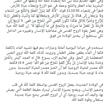
وفي العهد القديم شبّه نبي الله إشعياء كلمة الله وعملها في النفس
البشرية بماء المطر والثلج وعمله في نمو الزرع وإعطاء حياة للأرض،
فنقرأ في إشعياء 10:55ـ11 قوله: "لأَنَّهُ كَمَا يَنْزِلُ الْمَطَرُ وَالثَّلْجُ مِنَ السَّمَاءِ
وَلاَ يَرْجِعَانِ إِلَى هُنَاكَ بَلْ يُرْوِيَانِ الأَرْضَ وَيَجْعَلاَنِهَا تَلِدُ وَتُنْبِتُ وَتُعْطِي زَرْعًا
لِلزَّارِعِ وَخُبْزًا لِلآكِلِ هَكَذَا تَكُونُ كَلِمَتِي الَّتِي تَخْرُجُ مِنْ فَمِي. لاَ تَرْجِعُ إِلَيَّ
فَارِغَةً بَلْ تَعْمَلُ مَا سُرِرْتُ بِهِ وَتَنْجَحُ فِي مَا أَرْسَلْتُهَا لَهُ". إن كلمة الله حية
وهي تعمل بقوة الروح القدس في مخاطبة الإنسان وتغييره من الداخل
لكي يستطيع أن يختبر الولادة من فوق.
نستخدم في حياتنا اليومية أمثلة وعبارات يتم فيها تشبيه الماء بالكلمة:
فكما أن الماء يطفئ عطش الظمآن ويرويه، كذلك كلمة الله تروي النفس
المتعطشة إلى الحق. وفي تعاليم الرّب يسوع، قال له المجد "لَيْسَ بِالْخُبْزِ
وَحْدَهُ يَحْيَا الإِنْسَانُ بَلْ بِكُلِّ كَلِمَةٍ تَخْرُجُ مِنْ فَمِ اللَّهِ" (متى 4:4) فكلمة
الله مصدر للحياة الروحية كما أن الخبز مصدر للحياة الجسدية. بدون
ماء لا توجد حياة جسدية، وبدون كلمة الله لا توجد حياة روحية.
في الولادة الجديدة، يعمل الروح القدس بواسطة كلمة الله في قلب
وضمير الإنسان، ويفتح بصيرة الإنسان ليدرك حقيقة الظلمة التي يعيش
بها، وكيف أنه ميت روحيًا، أي أن الروح القدس ينتج حياة جديدة
بسلطان وقوة كلمة الله.