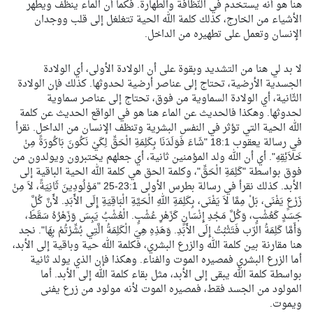
هنا هو أنه يستخدم في النّظافة والطهارة. فكما أن الماء ينظف ويطهر
الأشياء من الخارج، كذلك كلمة الله الحية تتغلغل إلى قلب ووجدان
الإنسان وتعمل على تطهيره من الداخل.
لا بد لي هنا من التشديد وبقوة على أن الولادة الأولى، أي الولادة
الجسدية الأرضية، تحتاج إلى عناصر أرضية لحدوثها. كذلك فإن الولادة
الثّانية، أي الولادة السماوية من فوق، تحتاج إلى عناصر سماوية
لحدوثها. وهكذا فالحديث عن الماء هنا هو في الواقع الحديث عن كلمة
الله الحية التي تؤثر في النفس البشرية وتنظف الإنسان من الداخل. نقرأ
في رسالة يعقوب 18:1 "شَاءَ فَوَلَدَنَا بِكَلِمَةِ الْحَقِّ لِكَيْ نَكُونَ بَاكُورَةً مِنْ
خَلاَئِقِهِ". أي أن الله ولد المؤمنين ثانية، أي جعلهم يختبرون ويولدون من
فوق بواسطة "كَلِمَةِ الْحَقِّ"، وكلمة الحق هي كلمة الله الحية الباقية إلى
الأبد. كذلك نقرأ في رسالة بطرس الأولى 23:1-25 "مَوْلُودِينَ ثَانِيَةً، لاَ مِنْ
زَرْعٍ يَفْنَى، بَلْ مِمَّا لاَ يَفْنَى، بِكَلِمَةِ اللهِ الْحَيَّةِ الْبَاقِيَةِ إِلَى الأَبَدِ. لأَنَّ كُلَّ
جَسَدٍ كَعُشْبٍ، وَكُلَّ مَجْدِ إِنْسَانٍ كَزَهْرِ عُشْبٍ. الْعُشْبُ يَبِسَ وَزَهْرُهُ سَقَطَ،
وَأَمَّا كَلِمَةُ الرّب فَتَثْبُتُ إِلَى الأَبَدِ. وَهَذِهِ هِيَ الْكَلِمَةُ الَّتِي بُشِّرْتُمْ بِهَا". نجد
هنا مقارنة بين كلمة الله والزرع البشري، فكلمة الله حية وباقية إلى الأبد،
أما الزرع البشري فمصيره الموت والفناء. وهكذا فإن الذي يولد ثانية
بواسطة كلمة الله يبقى إلى الأبد، مثل بقاء كلمة الله إلى الأبد. أما
المولود من الجسد فقط، فمصيره الموت لأنه مولود من زرع يفنى
ويموت.