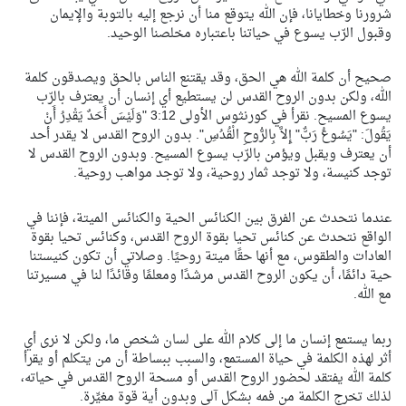
شرورنا وخطايانا، فإن الله يتوقع منا أن نرجع إليه بالتوبة والإيمان
وقبول الرّب يسوع في حياتنا باعتباره مخلصنا الوحيد.
صحيح أن كلمة الله هي الحق، وقد يقتنع الناس بالحق ويصدقون كلمة
الله، ولكن بدون الروح القدس لن يستطيع أي إنسان أن يعترف بالرّب
يسوع المسيح. نقرأ في كورنثوس الأولى 3:12 "وَلَيْسَ أَحَدٌ يَقْدِرُ أَنْ
يَقُولَ: "يَسُوعُ رَبٌّ" إِلاَّ بِالرُّوحِ الْقُدُسِ". بدون الروح القدس لا يقدر أحد
أن يعترف ويقبل ويؤمن بالرّب يسوع المسيح. وبدون الروح القدس لا
توجد كنيسة، ولا توجد ثمار روحية، ولا توجد مواهب روحية.
عندما نتحدث عن الفرق بين الكنائس الحية والكنائس الميتة، فإننا في
الواقع نتحدث عن كنائس تحيا بقوة الروح القدس، وكنائس تحيا بقوة
العادات والطقوس، مع أنها حقًا ميتة روحيًا. وصلاتي أن تكون كنيستنا
حية دائمًا، أن يكون الروح القدس مرشدًا ومعلمًا وقائدًا لنا في مسيرتنا
مع الله.
ربما يستمع إنسان ما إلى كلام الله على لسان شخص ما، ولكن لا نرى أي
أثر لهذه الكلمة في حياة المستمع، والسبب ببساطة أن من يتكلم أو يقرأ
كلمة الله يفتقد لحضور الروح القدس أو مسحة الروح القدس في حياته،
لذلك تخرج الكلمة من فمه بشكلٍ آلي وبدون أية قوة مغيِّرة.