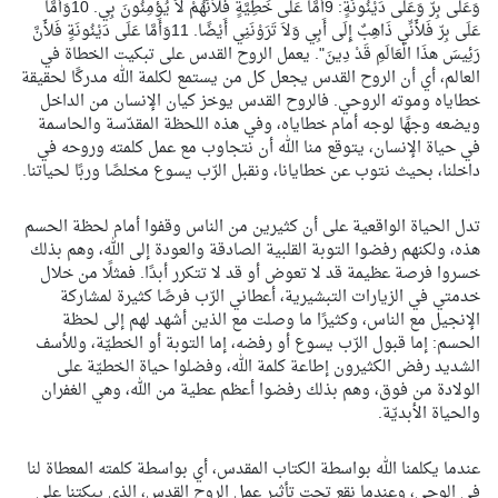
وَعَلَى بِرّ وَعَلَى دَيْنُونَةٍ: 9أَمَّا عَلَى خَطِيَّةٍ فَلأَنَّهُمْ لاَ يُؤْمِنُونَ بِي. 10وَأَمَّا
عَلَى بِرّ فَلأَنِّي ذَاهِبٌ إِلَى أَبِي وَلاَ تَرَوْنَنِي أَيْضًا. 11وَأَمَّا عَلَى دَيْنُونَةٍ فَلأَنَّ
رَئِيسَ هذَا الْعَالَمِ قَدْ دِينَ". يعمل الروح القدس على تبكيت الخطاة في
العالم، أي أن الروح القدس يجعل كل من يستمع لكلمة الله مدركًا لحقيقة
خطاياه وموته الروحي. فالروح القدس يوخز كيان الإنسان من الداخل
ويضعه وجهًا لوجه أمام خطاياه، وفي هذه اللحظة المقدّسة والحاسمة
في حياة الإنسان، يتوقع منا الله أن نتجاوب مع عمل كلمته وروحه في
داخلنا، بحيث نتوب عن خطايانا، ونقبل الرّب يسوع مخلصًا وربًا لحياتنا.
تدل الحياة الواقعية على أن كثيرين من الناس وقفوا أمام لحظة الحسم
هذه، ولكنهم رفضوا التوبة القلبية الصادقة والعودة إلى الله، وهم بذلك
خسروا فرصة عظيمة قد لا تعوض أو قد لا تتكرر أبدًا. فمثلًا من خلال
خدمتي في الزيارات التبشيرية، أعطاني الرّب فرصًا كثيرة لمشاركة
الإنجيل مع الناس، وكثيرًا ما وصلت مع الذين أشهد لهم إلى لحظة
الحسم: إما قبول الرّب يسوع أو رفضه، إما التوبة أو الخطيّة، وللأسف
الشديد رفض الكثيرون إطاعة كلمة الله، وفضلوا حياة الخطيّة على
الولادة من فوق، وهم بذلك رفضوا أعظم عطية من الله، وهي الغفران
والحياة الأبديّة.
عندما يكلمنا الله بواسطة الكتاب المقدس، أي بواسطة كلمته المعطاة لنا
في الوحي، وعندما نقع تحت تأثير عمل الروح القدس، الذي يبكتنا على