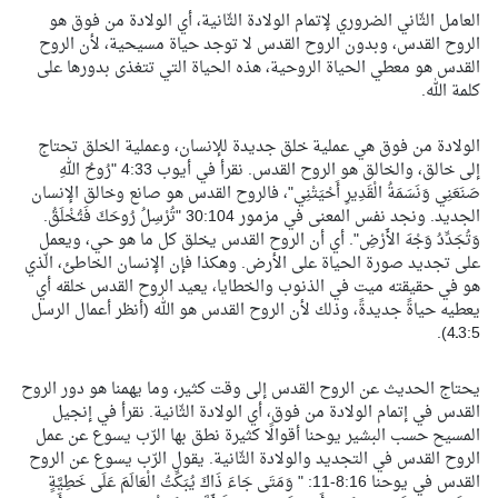
العامل الثّاني الضروري لإتمام الولادة الثّانية، أي الولادة من فوق هو
الروح القدس، وبدون الروح القدس لا توجد حياة مسيحية، لأن الروح
القدس هو معطي الحياة الروحية، هذه الحياة التي تتغذى بدورها على
كلمة الله.
الولادة من فوق هي عملية خلق جديدة للإنسان، وعملية الخلق تحتاج
إلى خالق، والخالق هو الروح القدس. نقرأ في أيوب 4:33 "رُوحُ اللهِ
صَنَعَنِي وَنَسَمَةُ الْقَدِيرِ أَحْيَتْنِي"، فالروح القدس هو صانع وخالق الإنسان
الجديد. ونجد نفس المعنى في مزمور 30:104 "تُرْسِلُ رُوحَكَ فَتُخْلَقُ.
وَتُجَدِّدُ وَجْهَ الأَرْضِ". أي أن الروح القدس يخلق كل ما هو حي، ويعمل
على تجديد صورة الحياة على الأرض. وهكذا فإن الإنسان الخاطئ، الّذي
هو في حقيقته ميت في الذنوب والخطايا، يعيد الروح القدس خلقه أي
يعطيه حياةً جديدةً، وذلك لأن الروح القدس هو الله (أنظر أعمال الرسل
3:5ـ4).
يحتاج الحديث عن الروح القدس إلى وقت كثير، وما يهمنا هو دور الروح
القدس في إتمام الولادة من فوق، أي الولادة الثّانية. نقرأ في إنجيل
المسيح حسب البشير يوحنا أقوالًا كثيرة نطق بها الرّب يسوع عن عمل
الروح القدس في التجديد والولادة الثّانية. يقول الرّب يسوع عن الروح
القدس في يوحنا 8:16-11: " وَمَتَى جَاءَ ذَاكَ يُبَكِّتُ الْعَالَمَ عَلَى خَطِيَّةٍ