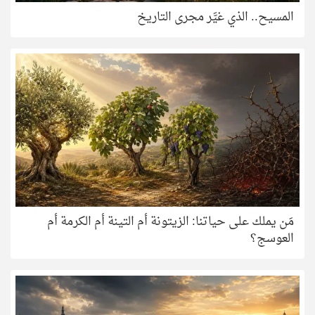
المسيح.. الذي غيَّر مجرى التاريخ
مَن يملك على حياتنا: الزيتونة أم التينة أم الكرمة أم
العوسج؟