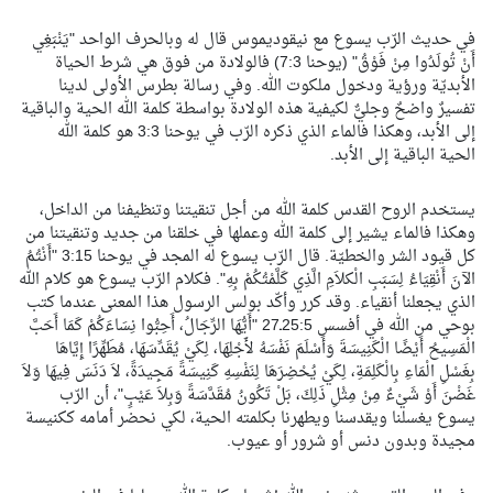
في حديث الرّب يسوع مع نيقوديموس قال له وبالحرف الواحد "يَنْبَغِي
أَنْ تُولَدُوا مِنْ فَوْقُ" (يوحنا 7:3) فالولادة من فوق هي شرط الحياة
الأبديّة ورؤية ودخول ملكوت الله. وفي رسالة بطرس الأولى لدينا
تفسيرٌ واضحٌ وجليٌّ لكيفية هذه الولادة بواسطة كلمة الله الحية والباقية
إلى الأبد، وهكذا فالماء الذي ذكره الرّب في يوحنا 3:3 هو كلمة الله
الحية الباقية إلى الأبد.
يستخدم الروح القدس كلمة الله من أجل تنقيتنا وتنظيفنا من الداخل،
وهكذا فالماء يشير إلى كلمة الله وعملها في خلقنا من جديد وتنقيتنا من
كل قيود الشر والخطيّة. قال الرّب يسوع له المجد في يوحنا 3:15 "أَنْتُمُ
الآنَ أَنْقِيَاءُ لِسَبَبِ الْكلاَمِ الَّذِي كَلَّمْتُكُمْ بِهِ". فكلام الرّب يسوع هو كلام الله
الذي يجعلنا أنقياء. وقد كرر وأكّد بولس الرسول هذا المعنى عندما كتب
بوحي من الله في أفسس 25:5ـ27 "أَيُّهَا الرِّجَالُ، أَحِبُّوا نِسَاءَكُمْ كَمَا أَحَبَّ
الْمَسِيحُ أَيْضًا الْكَنِيسَةَ وَأَسْلَمَ نَفْسَهُ لأَجْلِهَا، لِكَيْ يُقَدِّسَهَا، مُطَهِّرًا إِيَّاهَا
بِغَسْلِ الْمَاءِ بِالْكَلِمَةِ، لِكَيْ يُحْضِرَهَا لِنَفْسِهِ كَنِيسَةً مَجِيدَةً، لاَ دَنَسَ فِيهَا وَلاَ
غَضْنَ أَوْ شَيْءٌ مِنْ مِثْلِ ذَلِكَ، بَلْ تَكُونُ مُقَدَّسَةً وَبِلاَ عَيْبٍ"، أن الرّب
يسوع يغسلنا ويقدسنا ويطهرنا بكلمته الحية، لكي نحضر أمامه ككنيسة
مجيدة وبدون دنس أو شرور أو عيوب.