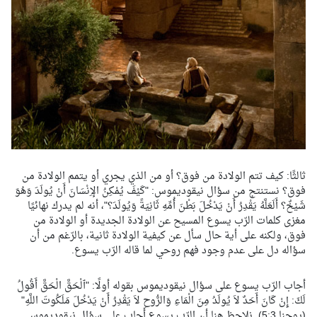
ثالثًا: كيف تتم الولادة من فوق؟ أو من الذي يجري أو يتمم الولادة من
فوق؟ نستنتج من سؤال نيقوديموس: "كَيْفَ يُمْكِنُ الإِنْسَانَ أَنْ يُولَدَ وَهُوَ
شَيْخٌ؟ أَلَعَلَّهُ يَقْدِرُ أَنْ يَدْخُلَ بَطْنَ أُمِّهِ ثَانِيَةً وَيُولَدَ؟"، أنه لم يدرك نهائيًا
مغزى كلمات الرّب يسوع المسيح عن الولادة الجديدة أو الولادة من
فوق، ولكنه على أية حال سأل عن كيفية الولادة ثانية، بالرّغم من أن
سؤاله دل على عدم وجود فهم روحي لما قاله الرّب يسوع.
أجاب الرّب يسوع على سؤال نيقوديموس بقوله أولًا: "ﭐلْحَقَّ الْحَقَّ أَقُولُ
لَكَ: إِنْ كَانَ أَحَدٌ لاَ يُولَدُ مِنَ الْمَاءِ وَالرُّوحِ لاَ يَقْدِرُ أَنْ يَدْخُلَ مَلَكُوتَ اللَّهِ"
(يوحنا 5:3). نلاحظ هنا أن الرّب يسوع أجاب على سؤال نيقوديموس