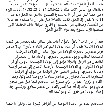
بقوله "ﭐلْحَقَّ الْحَقَّ" وهذه الصيغة كررها الرّب يسوع كثيرًا في حواره
ولقاءاته مع الناس (انظر مثلًا 11:3؛19:5، 24؛ 26:6، 32، 47، 53،... الخ)
وهي جملة تدل على أن الرّب يسوع المسيح، والذي هو الحق (يوحنا
6:14) لا يقول إلا الحق، كذلك فالعبارة تدل على أن ما سيقوله هو غاية
في الأهمية، ويتطلب من المستمع أو القارئ انتباهًا خاصًا للحقيقة التي
سيعلنها الرّب يسوع بعد قوله "ﭐلْحَقَّ الْحَقَّ".
بعد أن قال الرّب "ﭐلْحَقَّ الْحَقَّ"، أجاب على سؤال نيقوديموس عن كيفية
الولادة الثّانية بقوله أن هذه الولادة تتم "مِنَ الْمَاءِ وَالرُّوحِ". أي لا بد من
توفر عنصرين لحدوث الولادة من فوق. فكما أن الولادة الأرضية
الجسدية تتطلب وجود عنصرين لحدوثها، واتحاد هذان العنصران
القادمان من الرجل والمرأة يؤدي إلى الولادة الجسدية الأولى. أي أن
الولادة الأولى، أي الولادة الجسدية الأرضية، تحتاج إلى عناصر أرضية
ومادية لحدوثها. وبنفس المعنى، فإن الولادة من فوق، أي الولادة
السماوية الثّانية، تحتاج إلى عناصر سماوية وروحية لحدوثها، وهما
"الْمَاءِ وَالرُّوحِ". فمع أن الرّب يسوع هنا استخدم كلمة تدل على عنصر
مادي وهو الماء، إلا أنه هنا أشار بالماء إلى عنصر سماوي ورئيسي جدًا
لإتمام الولادة من فوق، ألا وهو كلمة الله.
يستخدم الماء في الحياة اليومية في أغراض كثيرة جدًا، ولكن ما يهمنا