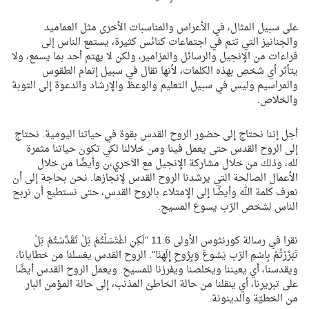
على سبيل المثال، في الأعراس والمناسبات الأخرى مثل العماميد
والجنانيز التي تتم في اجتماعات كنائس كثيرة، يستمع الناس إلى
قراءات من الإنجيل والرسائل والمزامير، ولكن لا يهتم أحد بما يسمع، ولا
يتأثر أي شخص بهذه الكلمات، لأنها تقال في سبيل إتمام الطقوس
والمراسيم وليس في سبيل التعليم والوعظ والإرشاد والدعوة إلى التوبة
والخلاص.
أجل إننا نحتاج إلى حضور الروح القدس بقوة في حياتنا اليومية. نحتاج
إلى الروح القدس حتى يعمل فينا ومن خلالنا لكي تكون حياتنا مثمرة
لله، وذلك من خلال مشاركة الإنجيل مع الآخري،ن وأيضًا من خلال
الأعمال الصالحة التي يرشدنا الروح القدس لإنجازها. نحن بحاجة إلى أن
نعرف كلمة الله وأيضًا إلى الإمتلاء بالروح القدس، حتى نستطيع أن نربح
الناس لشخص الرّب يسوع المسيح.
نقرا في رسالة كورنثوس الأولى 11:6 "لَكِنِ اغْتَسَلْتُمْ بَلْ تَقَدَّسْتُمْ بَلْ
تَبَرَّرْتُمْ بِاسْمِ الرّب يَسُوعَ وَبِرُوحِ إِلَهِنَا". الروح القدس يغسلنا من خطايانا،
ويقدسنا، أي يعيننا ويخلصنا ويفرزنا للمسيح. ويعمل الروح القدس أيضًا
على تبريرنا، أي ينقلنا من حالة الخاطئ المذنب، إلى حالة المؤمن البار
من الخطيّة والدينونة.