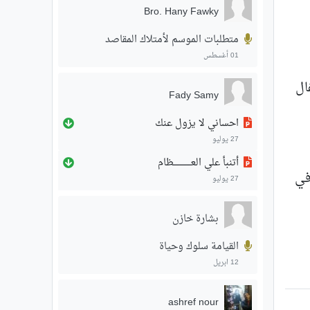
Bro. Hany Fawky
متطلبات الموسم لأمتلاك المقاصد
01 أغسطس
ال
Fady Samy
احساني لا يزول عنك
27 يوليو
أتنبأ علي العـــــــــــــظام
في
27 يوليو
بشارة خازن
القيامة سلوك وحياة
12 ابريل
ashref nour