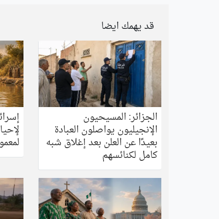
قد يهمك ايضا
الجزائر: المسيحيون
إسرائ
الإنجيليون يواصلون العبادة
لإحياء
بعيدًا عن العلن بعد إغلاق شبه
لمعمود
كامل لكنائسهم