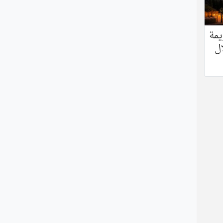
يرصد 40 جريمة
ل