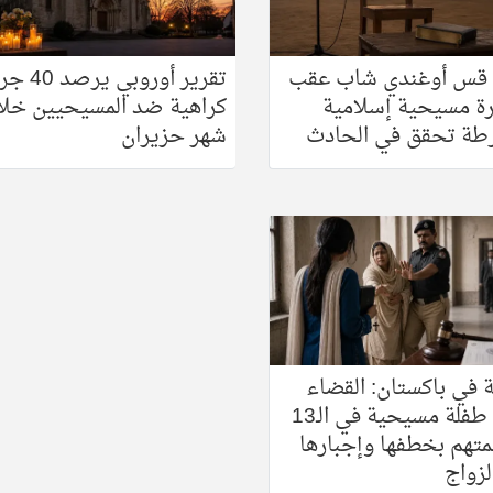
 قس أوغندي شاب عقب
تقرير أوروبي 
ة مسيحية إسلامية
كراهية ضد المسيحيين خلا
طة تحقق في الحادث
شهر حزيران
في باكستان: القضاء
يسلّم طفلة مسيحية في الـ13
لمتهم بخطفها وإجبارها
لزواج