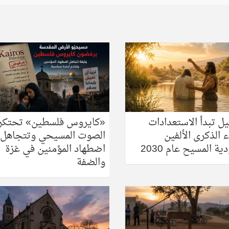
يل تبدأ الاستعدادات
«كايروس فلسطين» تحتكر
 الذكرى الألفين
الصوت المسيحي وتتجاهل
ية المسيح عام 2030
اضطهاد المؤمنين في غزة
والضفة