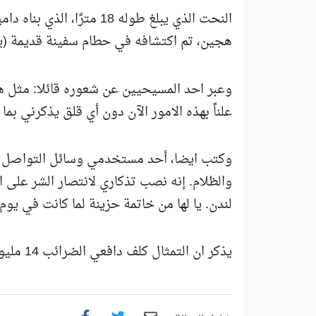
النحت الذي يبلغ طوله 18 
هجين، تم اكتشافه في حطام سفينة قديمة (يعتق
وعبر احد المسيحيين عن شعوره قائلا: مثل هذ
علناً بهذه الامور الآن دون أي قلق يذكرني بما
وكتب ايضا، أحد مستخدمي وسائل التواصل الا
والظلام. إنه نصب تذكاري لانتصار الشر على ا
لندن. يا لها من خاتمة حزينة لما كانت في يوم 
يذكر ان التمثال كلف دافعي الضرائب 14 مليون جنيه استرليني، في وقت يعاني فيه الكثيرون.