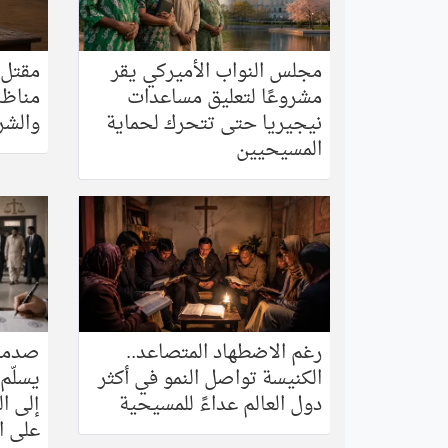
مجلس النواب الأميركي يقر
مقتل
مشروعًا لتعليق مساعدات
مناظر
نيجيريا حتى تتحرك لحماية
والشر
المسيحيين
رغم الاضطهاد المتصاعد..
صدمة 
الكنيسة تواصل النمو في أكثر
دول العالم عداءً للمسيحية
إلى ا
على ا