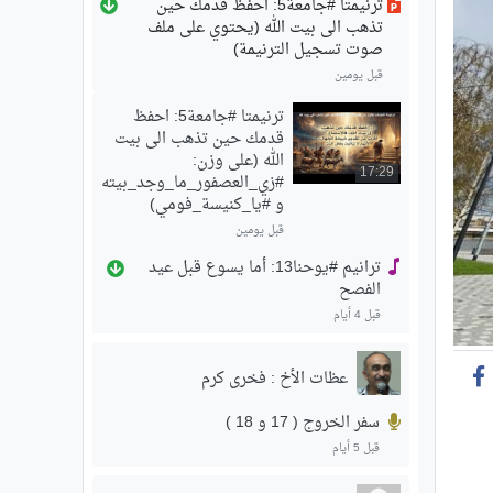
ترنيمتا #جامعة5: احفظ قدمك حين
تذهب الى بيت الله (يحتوي على ملف
صوت تسجيل الترنيمة)
قبل يومين
ترنيمتا #جامعة5: احفظ
قدمك حين تذهب الى بيت
الله (على وزن:
17:29
#زي_العصفور_ما_وجد_بيته
و #يا_كنيسة_فومي)
قبل يومين
ترانيم #يوحنا13: أما يسوع قبل عيد
الفصح
قبل 4 أيام
عظات الأخ : فخرى كرم
سفر الخروج ( 17 و 18 )
قبل 5 أيام