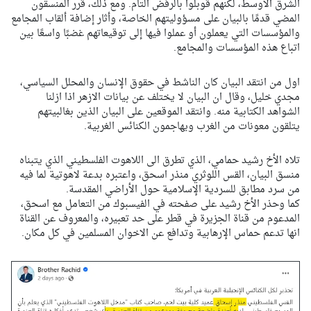
الشرق الأوسط، لكنهم قوبلوا بالرفض التام. ومع ذلك، قرر المنسقون
المضي قدمًا بالبيان على مسؤوليتهم الخاصة، وأثار إضافة ألقاب المجامع
والمؤسسات التي يعملون أو عملوا فيها إلى توقيعاتهم غضبًا واسعًا بين
اتباع هذه المؤسسات والمجامع.
اول من انتقد البيان كان الناشط في حقوق الإنسان والمحلل السياسي،
مجدي خليل، وقال ان البيان لا يختلف عن بيانات الازهر اذا ازلنا
الشواهد الكتابية منه. وانتقد الموقعين على البيان الذين بغالبيتهم
يتلقون معونات من الغرب ويهاجمون الكنائس الغربية.
تلاه الأخ رشيد حمامي، الذي تطرق الى اللاهوت الفلسطيني الذي يتبناه
منسق البيان، القس اللوثري منذر اسحق، واعتبره بدعة لاهوتية لما فيه
من سرد مطابق للسردية الإسلامية حول الأراضي المقدسة.
كما وحذر الأخ رشيد على صفحته في الفيسبوك من التعامل مع اسحق،
المدعوم من قناة الجزيرة في قطر على حد تعبيره، والمعروف عن القناة
انها تدعم حماس الإرهابية وتدافع عن الاخوان المسلمين في كل مكان.