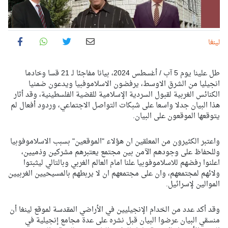
لينغا
طل علينا يوم 5 آب / أغسطس 2024، بيانا مفاجئا لـ 21 قسا وخادما
انجيليا من الشرق الاوسط، يرفضون الاسلاموفبيا ويدعون ضمنيا
الكنائس الغربية لقبول السردية الإسلامية للقضية الفلسطينية، وقد أثار
هذا البيان جدلا واسعا على شبكات التواصل الاجتماعي، وردود أفعال لم
يتوقعها الموقعون على البيان.
واعتبر الكثيرون من المعلقين ان هؤلاء "الموقعين" بسبب الاسلاموفوبيا
وللحفاظ على وجودهم الآمن بين مجتمع يعتبرهم مشركين وذميين،
اعلنوا رفضهم للاسلاموفوبيا علنا امام العالم الغربي وبالتالي ليثبتوا
ولائهم لمجتمعهم، وان على مجتمعهم ان لا يربطهم بالمسيحيين الغربيين
الموالين لإسرائيل.
وقد أكد عدد من الخدام الإنجيليين في الأراضي المقدسة لموقع لينغا أن
منسقي البيان عرضوا البيان قبل نشره على عدة مجامع إنجيلية في