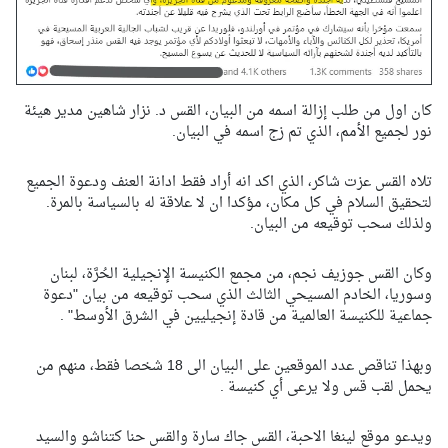
كان اول من طلب إزالة اسمه من البيان، القس د. نزار شاهين مدير هيئة
نور لجميع الأمم، الذي تم زج اسمه في البيان.
تلاه القس عزت شاكر، الذي اكد انه أراد فقط ادانة العنف ودعوة الجميع
لتحقيق السلام في كل مكان، مؤكدا ان لا علاقة له بالسياسة بالمرة.
ولذلك سحب توقيعه من البيان.
وكان القس جوزيف نجم، من مجمع الكنيسة الإنجيلية الحُرَّة، لبنان
وسوريا، الخادم المسيحي الثالث الذي سحب توقيعه من بيان "دعوة
جماعية للكنيسة العالمية من قادة إنجيليين في الشرق الأوسط" .
وبهذا تناقص عدد الموقعين على البيان الى 18 شخصا فقط، منهم من
يحمل لقب قس ولا يرعى أي كنيسة .
ويدعو موقع لينغا الاحبة، القس جاك سارة والقس حنا كتناشو والسيد