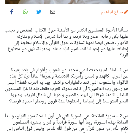
صباح ابراهيم
يسألنا الأخوة المسلمون الكثير من الأسئلة حول الكتاب المقدس و نجيب
عليها بكل رحابة صدر وبلا تردد، و بما أننا ندرس الإسلام ومقارنة
الأديان، فنحن ايضا لدينا تساؤلات حول القرآن والإسلام بحاجة إلى
إجابات عليها من إخواننا المسلمين لنزداد علما ومعرفة، فهل من متطوع
للرد؟
س 1– لماذا لم يتحدث النبي محمد عن شعوب وأقوام في بلاد بعيدة
عن العرب، كالهند والصين وأمريكا اللاتينية وغيرها؟ لماذا ترك كل هذه
الأقوام والشعوب التي تعد بالمليارات واكتفى بهداية العرب فقط؟ أليس
هو رسول رب العالمين؟ أن كانت دعوته للعرب فقط، فلماذا غزا المسلمون
البلدان الآمنة شرقا الى الهند والصين و غربا الى شمال افريقيا وعبروا
البحر المتوسط إلى إسبانيا واحتلوها عدة قرون ووصلوا حدود فرنسا؟
س 2 – سورة الفاتحة: هي السورة التي في أول فاتحة سور القرآن، ويبدأ
الصلاة بهذه السورة، وبما أنها سورة قرآنية والقرآن يعتبره المسلمون
كلام الله، إذن سور القرآن هي من قول الله للناس وليس قول الناس إلى