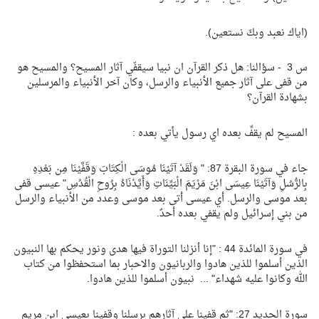
(اياك نعبد وبكَ نستعين).
س 3 - سؤالنا: هل ذكر القرآن ان نبيا سيقفّي آثار المسيح؟ والمسيح هو
من قفى على آثار جميع الأنبياء والرسل، وكان آخر الأنبياء والمرسلين
بشهادة القرآن؟
المسيح لم يقفِّ بعده اي رسول يأتي بعده :
جاء في سورة البقرة 87: " وَلَقَدْ آتَيْنَا مُوسَى الْكِتَابَ وَقَفَّيْنَا مِن بَعْدِهِ
بِالرُّسُلِ وَآتَيْنَا عِيسَى ابْنَ مَرْيَمَ الْبَيِّنَاتِ وَأَيَّدْنَاهُ بِرُوحِ الْقُدُسِ" عيسى قفى
بعد موسى والرسل. أي عيسى أتى بعد موسى وعدد من الأنبياء والرسل
من بني إسرائيل ولم يقفي بعده أحدٌ.
في سورة المائدة 44 : "إنا أنزلنا التوراة فيها هدى ونور يحكم بها النبيون
الذين أسلموا للذين هادوا والربانيون والاحبار بما استحفظوا من كتاب
الله وكانوا عليه شهداء" ... نبيون أسلموا للذين هادوا.
سورة الحديد 27: "ثم قفينا على آثارهم برسلنا وقفينا بعيسى ابن مريم