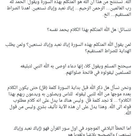
الله. نستنتج من هذا ان الله هو المتكلم بهذه السورة ويقول: الحمد لله
رب العالمين… الرحمن الرحيم… إياك نعبد وإياك نستعين. اهدنا الصراط
المستقيم… الخ.
نتسائل: هل الله المتكلم بهذا الكلام يحمد نفسه؟
لمن يقول الله المتكلم بهذه السورة إياك نعبد وإياك نستعين؟ ولمن يطلب
الهداية للصراط المستقيم؟
سيحتج المسلم ويقول كلا، إنها دعاء اوصى به الله النبي لتبليغه
للمسلمين ليقولوه في فاتحة صلواتهم.
ونحن نسأل هل ذكر الله قبل بداية السورة كلمة (قل) حتى يكون الكلام
بعده موجها من الله للنبي ليقوله للناس ويصلون به ويدعون ربهم بهذا
الكلام؟ ... لا نجد كلمة قل. وليس هناك ما يدل على انه كلام مطلوب
قوله الى الله. وهذا يدل على ان هذه الآية تأليف بشري وليس من قول
الله.
اما الخطأ البلاغي الموجود في اول سور القرآن فهو (إياك نعبد وإياك
نستعين) والصحيح بلاغيا ولغويا هو