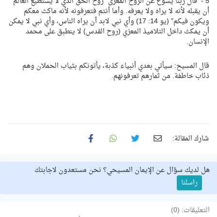
5 - قال ربنا يسوع عن الروح المعزى "روح الحق الذي لا يستطيع العالم
أن يقبله لأنه لا يراه ولا يعرفه. وأما أنتم فتعرفونه لأنه ماكث معكم
ويكون فيكم" (يو 14: 17) وأي نبي لابد أن يراه الناس، وأي نبي لا يمكن
أن يمكث داخل التلاميذ المعزي (روح القدس) لا ينطبق على محمد
الإنسان.
قال المسيح: سيأتي بعدي أنبياء كذبة، يأتونكم بثياب الحملان وهم
ذئاب خاطفة. من ثمارهم تعرفونهم.
شارك المقالة:
هل لديك سؤال عن الإيمان المسيحي؟ نحن مستعدون لاجابتك
راسلنا
التعليقات: (0)