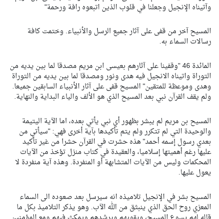
وآتيناه الإنجيل وجعلنا في قلوب الذين اتبعوه رافة ورحمة"
المسيح آخر من قفى على آثار جميع الرسل والأنبياء. وختمت كافة
رسالات السماء به.
المائدة 46 "وقفينا على آثارهم بعيسى ابن مريم مصدقا لما بين يديه من
التوراة واتيناه الانجيل فيه هدى ونور ومصدقا لما بين يديه من التوراة
وهدى وموعظة للمتقين" المسيح قفى على آثار الأنبياء السابقين جميعا.
ولم يقف القرآن نبي بعد المسيح الذي هو الألف والياء البداية والنهاية.
المسيح بن مريم لم يبشر بظهور أي نبي يأتي بعده، اما الآية اليتيمة
والوحيدة التي لم تتكرر ولم يتم تأكيدها بآية أخرى فهي: "سيأتي من
بعدي رسول إسمه أحمد" هذه حشرت في القرآن حشرا من غير تأكيد
عليها رغم أهميتها إسلاميا، والعقيدة في كتاب منزل تؤخذ من الآيات
المحكمات وليس من الآيات المتشابهة أو المنفردة. وهذه آية منفردة لا
يعول عليها.
المسيح بشر في الإنجيل تلاميذه انه سيرسل بعد صعوده الى السماء
المعزي روح الحق الذي ينبثق من الله الآب. وهو يذكر التلاميذ بكل ما
قاله لهم يسوع المسيح، ويقويهم ويرشدهم ويمكث فيهم ومع المؤمنين