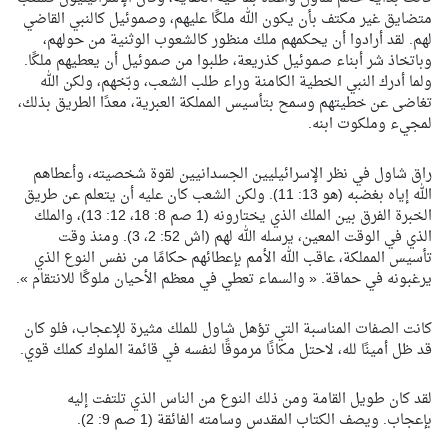
متضايق غير مكتف بأن يكون الله ملكًا عليهم، وصموئيل كالنبي القاضي
لهم. لقد أرادوا أن يحكمهم ملك منظور كالشعوب الوثنية من حولهم،
وباتخاذ شر أبناء صموئيل كذريعة، طلبوا من صموئيل أن يعطيهم ملكًا.
ولما أدرك النبي الخطية الكامنة وراء طلب الشعب، وبّخهم، ولكن الله
تغاضى عن خطيتهم وسمح بتأسيس المملكة العبرية، معدًا الطريق بذلك،
لمجيء وملكوت ابنه.
راق شاول في نظر الإسرائيليين الجسدانيين لقوة شخصيته، وأعطاهم
الله إياه بغضبه (هو 13: 11). ولكن الشعب كان عليه أن يتعلم عن طريق
الخبرة الفرق بين الملك الذي يختارونه (1 صم 8: 18، 12: 13)، والملك
الذي في الوقت المعين، يرسله الله لهم (اش 52: 2، 3). ومنذ وقت
تأسيس المملكة، عاقب الله الأمم بإعطائهم حكامًا من نفس النوع الذي
يرغبونه في حماقة. « والسماء تعطي في معظم الأحيان ملوكًا للانتقام ».
كانت الصفات المناسبة التي تؤهل شاول للملك مثيرة للإعجاب، فلو كان
قد ظل أمينًا لله، لاحتل مكانًا مرموقًا لنفسه في قائمة الملوك كملك قوي.
لقد كان طويل القامة ومن ذلك النوع من الناس الذي تلتفت إليه
بإعجاب. ويصف الكتاب المقدس وسامته الفائقة (1 صم 9: 2).