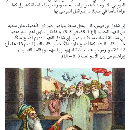
اليوناني، لا يوجد شخص واحد تم تصويره نابضا بالحياة كشاول كما
نراه أمامنا في سجلات إسرائيل الموحى بها.
إن شاول بن قيس، كان يمثل سبط بنيامين غير ذي الأهمية، مثل سميه
في العهد الجديد (أع 7: 58، في 3: 5): ولذا فان شاول أهم اسم متميز
في سلسلة أنساب سبط بنيامين. إن شاول العهد القديم أصبح ملكًا
حسب قلب البشر، كما أصبح داود ملكًا حسب قلب الله (1 صم 13: 14، أع
13: 22)، ويرمز تاريخه لخطية اليهود ورفضهم، ولإقامة الله أبناء
إبراهيم من بين الأمم (مت 3: 8 – 10).