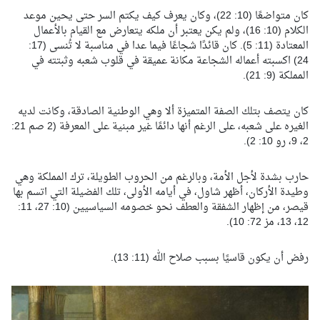
كان متواضعًا (10: 22)، وكان يعرف كيف يكتم السر حتى يحين موعد
الكلام (10: 16)، ولم يكن يعتبر أن ملكه يتعارض مع القيام بالأعمال
المعتادة (11: 5). كان قائدًا شجاعًا فيما عدا في مناسبة لا تُنسى (17:
24) اكسبته أعماله الشجاعة مكانة عميقة في قلوب شعبه وثبتته في
المملكة (9: 21).
كان يتصف بتلك الصفة المتميزة ألا وهي الوطنية الصادقة، وكانت لديه
الغيره على شعبه، على الرغم أنها دائمًا غير مبنية على المعرفة (2 صم 21:
2، 9، رو 10: 2).
حارب بشدة لأجل الأمة، وبالرغم من الحروب الطويلة، ترك المملكة وهي
وطيدة الأركان، أظهر شاول، في أيامه الأولى، تلك الفضيلة التي اتسم بها
قيصر، من إظهار الشفقة والعطف نحو خصومه السياسيين (10: 27، 11:
12، 13، مز 72: 10).
رفض أن يكون قاسيًا بسبب صلاح الله (11: 13).