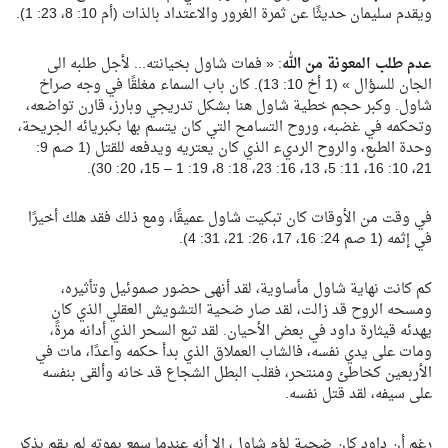
ويقدم سليمان حديثًا عن ثمرة الغرور والاعتداد بالذات (أم 10: 8، 23: 1).
عدم طلب المعونة من الله
: « فمات شاول بخيانته... لأجل طلبه الى
الجان للسؤال » (1 أخ 10: 13). كان باب السماء مغلقًا في وجه صراخ
شاول. وكبر حجم خطية شاول هنا بشكل تدريجي وبارز، قارن تواضعه،
وتحكمه في غضبه، وروح التسامح التي كان يتسم بها بكبريائه الجريحة،
وحدة الطبع، والروح الرديء الذي كان يعتريه ويدفعه للقتل (1 صم 9:
21، 10: 16، 11: 5، 13، 16: 23، 18: 8، 19: 1 – 15، 20: 30).
في وقت من الأوقات كان تبكيت شاول عميقًا، ومع ذلك فقد هلك أخيرًا
في إثمه (1 صم 24: 16، 17، 26: 21، 31: 4).
كم كانت نهاية شاول مأساوية، لقد أنهى حضور صموئيل وتأثيره،
ومسحه الروح قد زالت، لقد صار ضحية التشويش العقلي الذي كان
يهدئه قيثارة داود في بعض الأحيان. لقد تبع السحر الذي أدانه مرةً،
ومات على يدي نفسه، فالشاب العملاق الذي بدأ حكمه واعدًا، مات في
الأربعين كخاطئ ومنتحر، فقلب البطل الشجاع قد خانه وألقى بنفسه
على سيفه، لقد قتل نفسه.
رغم أن داود كان ضحية لؤم شاول، إلا أنه عندما سمع بموته لم يقم بذكر