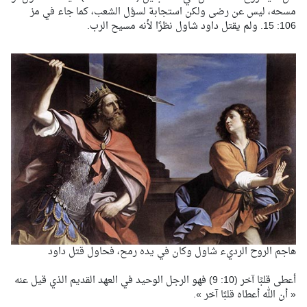
مسحه، ليس عن رضى ولكن استجابة لسؤل الشعب، كما جاء في مز
106: 15. ولم يقتل داود شاول نظرًا لأنه مسيح الرب.
هاجم الروح الرديء شاول وكان في يده رمح، فحاول قتل داود
أعطى قلبًا آخر (10: 9) فهو الرجل الوحيد في العهد القديم الذي قيل عنه
« أن الله أعطاه قلبًا آخر ».