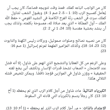
كان من الواجب اتباعه كملك. فمنذ وقت تتويجه فصاعدًا، كان يجب أن
يُعامل كمسيح الرب (10: 1 – 5، 2 صم 1: 4). وبقبول الشعب لشاول
كملك، سرت في الشعب رنّة الفرح الكامنة في النشيد القومي « حفظ الله
الملك – أول المملكة » الذي يعد صلاة لله، ممسوحة بكلمته، ولذلك يجب
أن ينشد بخشية مقدسة (10: 24، 1 تي 2: 2).
كان من نصيبه نصائح وصلوات صموئيل، وبركات رئيس الكهنة والتابوت
(12: 23، 14: 18)، وكذلك المزامير الملهمة لمرنم إسرائيل (1 صم 16:
23).
وعلى الرغم من كل العطايا والتشجيع الذي انهمر على شاول، إلا أنه فشل
عند الامتحان « الصعاب تشحذ قدرات الإنسان وتكشف أين يضع ثقته
الحقيقية » ووُزن شاول في الموازين فوُجدَ ناقصًا. ويمكن تلخيص فشله
الثلاثي هكذا:
الكبرياء الذاتية
: مات شاول من أجل كلام الرب الذي لم يحفظه (1 أخ
10: 13). كان رجلاً يتسم بالكبرياء التي قادته الى السقوط.
الإعتداد بالذات
: « من أجل كلام الرب الذي لم يحفظه » (1 أخ 10: 13).