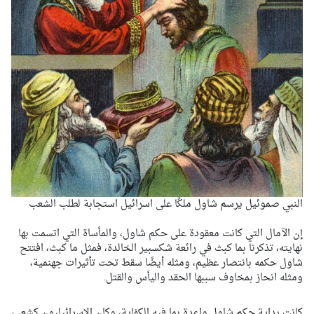
النبي صموئيل يرسم شاول ملكًا على اسرائيل استجابة لطلب الشعب
إن الآمال التي كانت معقودة على حكم شاول، والمأساة التي اتسمت بها
نهايته، تذكرنا بما كبث في رائعة شكسبير الخالدة، فمثل ما كبث، افتتح
شاول حكمه بانتصار عظيم، ومثله أيضًا سقط تحت تأثيرات جهنمية،
ومثله انحاز بمخاوف سببها الحقد واليأس والقتل.
كانت بداية حكم شاول واعدة بما فيه الكفاية، وكان الإسرائيليون كشعب