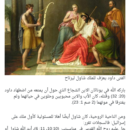
الفتى داود يعزف للملك شاول ليرتاح
باركه الله في يوناثان الابن الشجاع الذي حول أن يمنعه من اضطهاد داود
(20: 32) وقتله، كان الأب والابن محبوبين وحلوين في حياتهما ولم
يفترقا في موتهما (2 صم 1: 23).
ومن الناحية الروحية، كان شاول أيضًا أهلا للمسئولية كأول ملك على
إسرائيل: فالسجلات تقرر:
حل عليه روح الله القدس في مناسبتين (10:10، 11: 6)، أيد الله شاول أو