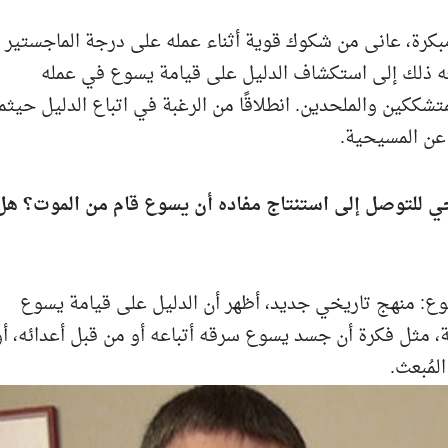
بكرة، عانى من شكوك قوية أثناء عمله على درجة الماجستير 
عه ذلك إلى استكشاف الدليل على قيامة يسوع في عمله
شككين والملحدين. انطلاقًا من الرغبة في اتباع الدليل حيثما
ا عن المسيحية.
خي للتوصل إلى استنتاج مفاده أن يسوع قام من الموت؟ هل
Licon كتابه قيامة يسوع: منهج تاريخي جديد، أظهر أن الدليل على قيامة يسوع
، مثل فكرة أن جسد يسوع سرقه أتباعه أو من قبل أعدائه، أو
مُبعث.