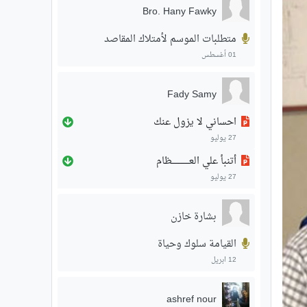
Bro. Hany Fawky
متطلبات الموسم لأمتلاك المقاصد
01 أغسطس
Fady Samy
احساني لا يزول عنك
27 يوليو
أتنبأ علي العـــــــــــــظام
27 يوليو
بشارة خازن
القيامة سلوك وحياة
12 ابريل
ashref nour