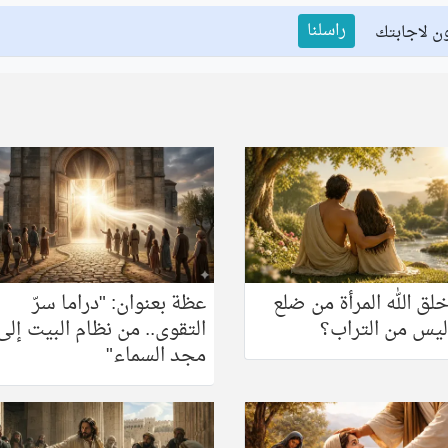
راسلنا
ن لاجابتك
خلق الله المرأة من ضلع
عظة بعنوان: "دراما سرّ
ليس من التراب؟
التقوى.. من نظام البيت إلى
مجد السماء"