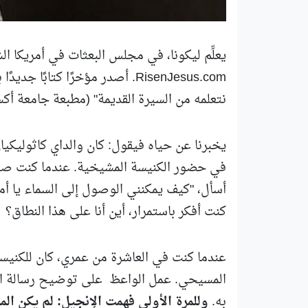
يعلِّم ليكونا، في مجلس البعثات في أمريكا 
RisenJesus.com. أصدر مؤخرًا كتا
نتعلمه من السيرة القديمة" (مطبعة جامعة أكس
يخبرنا عن حياه فيقول: كان والداي كاثوليكي
في حضور الكنيسة المشيخية. عندما كنت صغيرً
أسأل، "كيف يمكنني الوصول إلى السماء يا أم
كنت أفكر باستمرار، أين أنا على هذا النطاق؟
عندما كنت في العاشرة من عمري، كان للكني
المسيحي. عمل الواعظ على توضيح رسالة الإنج
به.
وللمرة الأولى فهمت الإنجيل: لم يكن الم