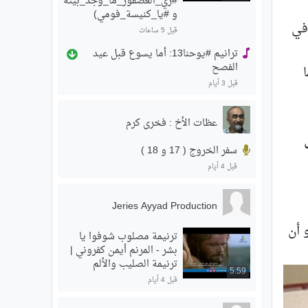
#زي_العصفور_ما_وجد_بيته
و #يا_كنيسة_فومي)
في
قبل 5 ساعات
ترانيم #يوحنا13: أما يسوع قبل عيد
الفصح
قبل 3 أيام
عظات الأخ : فخرى كرم
سفر الخروج ( 17 و 18 )
قبل 4 أيام
Jeries Ayyad Production
 أن
ترنيمة مصلوب شوفوا يا
بشر - المرنم أيمن كفروني |
ترنيمة الصليب والألم
5:59
قبل 4 أيام