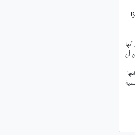
ا
نها
ن أن
عها
يسية