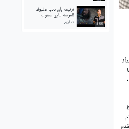
ترنيمة بأى ذنب صلبوك
للمرنمه مارى يعقوب
08 ابريل
4:55
أنا
ظ
م
قدم