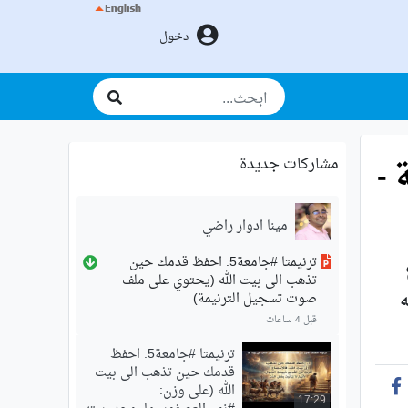
دخول
 -
مشاركات جديدة
مينا ادوار راضي
ترنيمتا #جامعة5: احفظ قدمك حين
تذهب الى بيت الله (يحتوي على ملف
ه
صوت تسجيل الترنيمة)
قبل 4 ساعات
ترنيمتا #جامعة5: احفظ
قدمك حين تذهب الى بيت
الله (على وزن:
17:29