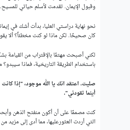
وقبول الإيمان. تقدمت لأسلم حياتي للمسيح. 
نحو نهاية دراستي العليا، بدأت أشك في إيما
كان صحيحًا. لكن ماذا لو كنت مخطئاً؟ ألا ي
لكني أصبحت مهتمًا بالإقتراب من القيامة ب
باستخدام الطريقة التاريخية، فماذا سيبدو؟ م
صليت. اعتقد انك يا الله موجود، "إذا كان
أينما تقودني".
كنت مصممًا على أن أكون منفتح الذهن وأبح
التي أردت العثورعليها، مما أدى إلى مزيد م