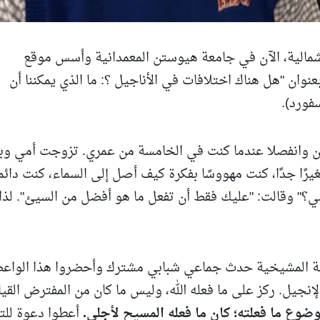
الشمالية، الآن في جامعة هيوستن المعمدانية وأسس موقع
بًا جديدًا بعنوان "هل هناك اختلافات في الأناجيل ؟: ما الذي يمكننا أن
فورد).
ان وانفصلا عندما كنت في الخامسة من عمري. تزوجت أمي وبد
ا جدًا، كنت مهووسًا بفكرة كيف أصل إلى السماء، كنت دائما
ي؟" وقالت: "عليك فقط أن تفعل ما هو أفضل من السيئ". لذا،
سة المشيخية حدث جماعي شبابي مشترك وأحضروا هذا الواع
يل. ركز على ما فعله الله، وليس ما كان من المفترض القيا
وضوع ما فعلته؛ كان ما فعله المسيح لأجلي.
أعطوا دعوة للت