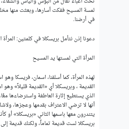
تحت أعباء ثقال من البؤس واليأس والشقاء، ال
لمسة المسيح ففكت أسارها، وبعثت منها مخلوقً
في أرضنا.
دعونا إذن نتأمل بريسكلا في كلمتين: المرأة ا
المرأة التي لمستها يد المسيح
لهذه المرأة، كما أسلفنا، اسمان، فريسكا وهو 
القديمة ، وبريسكلا أي «القديمة قليلاً» وهو ا
الذي يستطيع إثارة العاطفة واسترضاءها معًا،
أنها لا ترضي الاعتراف بقدمها وعجزها، ولاشك
يتندرون معها باسمها الثاني «بريسكلا» أو كأنما
بريسكلا لست قديمة تماماً، ولكنك قديمة إلى حد