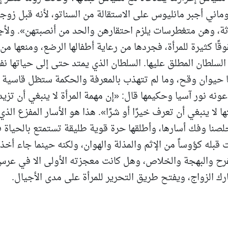
وماني أجبر مانليوس على الاستقالة من السناتو، لأنه قبل زوج
لوثة، وهن متغطرسات يلزم احتقارهن والحد من أنصبتهن». ولأ
ًا كثيرة للمرأة، فجردها من رعاية أطفالها الرضع، ومنعها من
لسلطان المطلق عليها. السلطان الذي يمتد حتى إلى حياتها نف
ا حيوان وقح، وما لم تتهذب بالمعرفة والحكمة ستظل قاسية
 نور آسيا وحكيمها قال: «إن مهمة المرأة لا ينبغي أن تزيد
 لا ينبغي أن تعرف خيرًا أو شرًا». هذا هو الأسار المفزع الذي
صنا وفك أسارها، وأطلقها حرة قوية طليقة تستمتع بالحياة 
قبله كؤوساً من الإثم والمذلة والهوان، ولكنه حينما جاء أخذ
فرح والبهجة والخلاص، وهل كانت معجزته الأولى الا في عر
ك الزواج، ويفتح طريق التحرير للمرأة على مدى الأجيال.