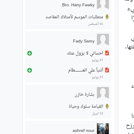
Bro. Hany Fawky
يء
متطلبات الموسم لأمتلاك المقاصد
ا
01 أغسطس
ي
Fady Samy
ها،
احساني لا يزول عنك
27 يوليو
أتنبأ علي العـــــــــــــظام
27 يوليو
ء
بشارة خازن
القيامة سلوك وحياة
12 ابريل
ا
رزح
ashref nour