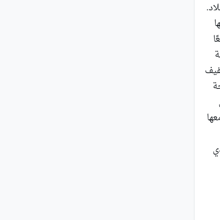
قيصر يطرد اليهود جميعًا منها في عام 52 للميلاد.
ا
ا
ة
فيف
ة
عها
ي