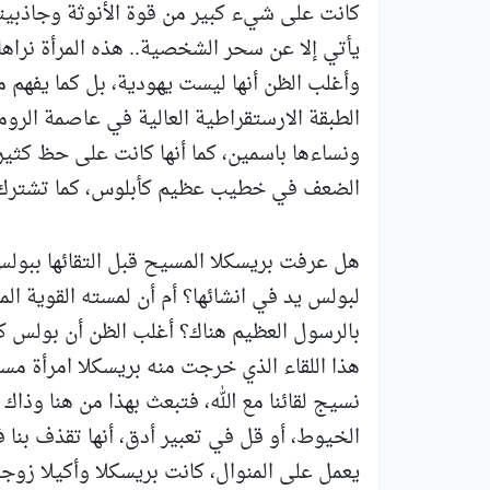
كانت على شيء كبير من قوة الأنوثة وجاذبيتها، 
يأتي إلا عن سحر الشخصية.. هذه المرأة نراه
وأغلب الظن أنها ليست يهودية، بل كما يفهم م
الطبقة الارستقراطية العالية في عاصمة الروم
ونساءها باسمين، كما أنها كانت على حظ كثير م
الضعف في خطيب عظيم كأبلوس، كما تشترك م
هل عرفت بريسكلا المسيح قبل التقائها ببول
لبولس يد في انشائها؟ أم أن لمسته القوية ا
بالرسول العظيم هناك؟ أغلب الظن أن بولس كان
هذا اللقاء الذي خرجت منه بريسكلا امرأة مس
نسيج لقائنا مع الله، فتبعث بهذا من هنا وذا
الخيوط، أو قل في تعبير أدق، أنها تقذف بنا 
يعمل على المنوال، كانت بريسكلا وأكيلا زوجي