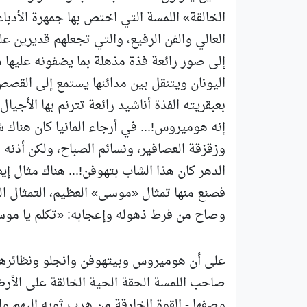
الخالقة» اللمسة التي اختص بها جمهرة الأدبا
العالي والفن الرفيع، والتي تجعلهم قديرين ع
إلى صور رائعة فذة مذهلة بما يضفونه عليها
اليونان ويتنقل بين مدائنها يستمع إلى القصص 
بعبقريته الفذة أناشيد رائعة تترنم بها الأجيا
إنه هوميروس!... في أرجاء المانيا كان هناك
وزقزقة العصافير، ونسائم الصباح، ولكن أذنه 
الدهر كان هذا الشاب بتهوفن!... هناك مثال 
فصنع منها تمثال «موسى» العظيم، التمثال الذي
وصاح من فرط ذهوله وإعجابه: «تكلم يا موسى» 
على أن هوميروس وبيتهوفن وانجلو ونظائرهم 
صاحب اللمسة الحقة الحية الخالقة على الأرض،
وصفها - القوة الخارقة من هدب ثوبه إليهم وا