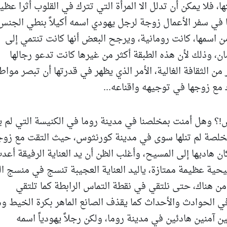
فلا يمكن أن تدلل الا المرأة التي تترك في القلوب أثرا عظيمًا
ا في سفر الأعمال زوجة لرجل يهودي اسمه أكيلاً بنطي الجنس
ن اسمها، كانت رومانية، ويرجح البعض أنها كانت تنتمي إلى
ان، وذلك لأن هذه الطبقة أكثر من غيرها كانت تدعو رجالها
ن الثقافة الغالية، الأمر الذي يظهر في قدرتها أن تبصر مواط
ع زوجها في توجيهه واقناعه...
س!؟ وهل أمنت بمخلصنا في مدينة روما في الكنيسة التي لم ي
لمخلصة لم تنلها سوى في مدينة كورنثوس، حيث التقت مع زوج
 هاديها إلى المسيح، وأغلب الظن أن يد العناية الرفيقة أعد
يحية عظيمة ممتازة، ياليد العناية العجيبة تنسج في منسج ال
ك من هناك، حتى نلتقي في نقطة التماس الرابطة كما تلتقي
في الحوادث والأحداث كما يقذف الصانع الماهر بكرة الخيط و
ن آمنين هادئين في مدينة روما، ولكن رجلاً يهودياً اسمه