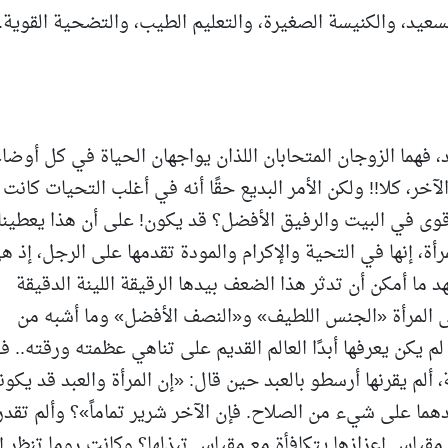
لسعيد، والكنيسة الصغيرة، والتعليم الطيب، والتضحية القوية.
د، فهما الزوجان المتحابان اللذان يواجهان الحياة في كل أوضاع
آخر، كلا!! ولكن الأمر البديع حقًا أنه في أغلب التحيات كانت
لأقوى في البيت والرفيق الأفضل؟ قد يكون! على أن هذا يعطينا
رأة، إنها في التحية والإكرام والمودة تقدمها على الرجل، إذ ه
ما أمكن أن تدثر هذا الضعف بيدها الرقيقة اللينة الدقيقة
ى المرأة «الجنس اللطيف» و«النصف الأفضل» وما أشبه من
لم يكن يعرفها أبدًا العالم القديم على تناهي عظمته ورقته.. ف
 ألم يقرنها أرسطو بالعبد حين قال: «إن المرأة والعبد قد يكون
دهما على شيء من الصلاح. فإن الآخر شرير تماماً»؟ وألم تقدر
ان مقياس إعزازها يتكافأة مع مقياس تبذلها؟ وكانت روما تنظر إ