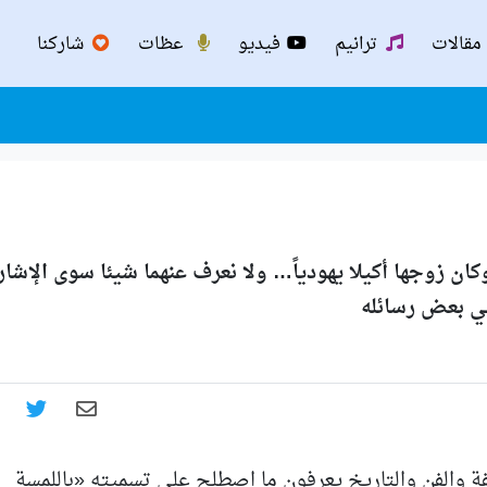
مقالات
ترانيم
فيديو
عظات
شاركنا
كان زوجها أكيلا يهودياً… ولا نعرف عنهما شيئا سوى الإشا
 في بعض رسائله
فة والفن والتاريخ يعرفون ما اصطلح على تسميته «باللمسة