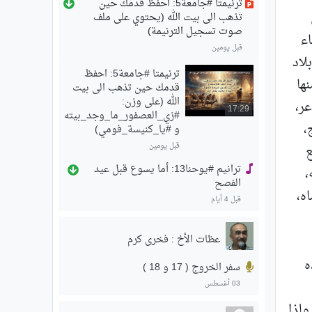
ترنيمتا #جامعة5: احفظ قدمك حين
تذهب الى بيت الله (يحتوي على ملف
صوت تسجيل الترنيمة)
اء
قبل يومين
لاد
ترنيمتا #جامعة5: احفظ
ها
قدمك حين تذهب الى بيت
الله (على وزن:
عر،
17:29
#زي_العصفور_ما_وجد_بيته
،
و #يا_كنيسة_فومي)
قبل يومين
ع
ترانيم #يوحنا13: أما يسوع قبل عيد
،
الفصح
ه،
قبل 4 أيام
عظات الأخ : فخرى كرم
ه
سفر الخروج ( 17 و 18 )
03 أغسطس
ولذا