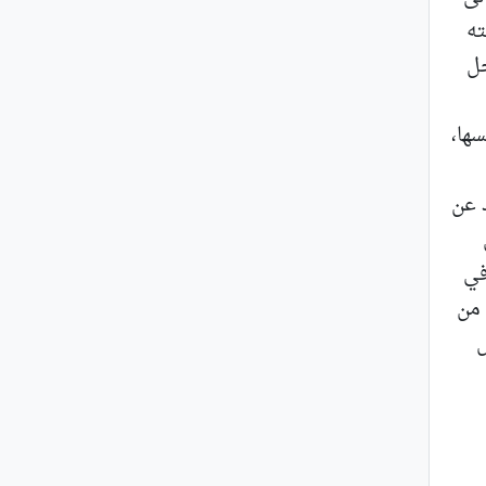
ته
جل
سها،
 عن
في
 من
س