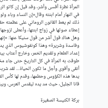
المرأة نظرة أقسى وأشر، وقد قيل إن كاتو الر
في النهار أمام ابنته وقال«إن النساء وباء و
ذلك لم يعط القانون الروماني على عظمته حقوق
إعطاء صوتها في زواج ابنتها، وأعطى لزوجها ا
وهل هناك قول أشر من قول سنيكا عنها: «إنه
وفاسدة وشريرة» وهذا كونفوشيوس الذي يدعونه
إعداد الطعام وتقديم الخمر، وخارج أعتاب بيتها
طوقت به المرأة في كل التاريخ حتى جاء مخل
أنقى وأقوى وأجل ما تكون الحياة... لقد شربت 
يدها هذه الكؤوس وحطمها، وقدم لها كأس ال
قانا الجليل، حيث مد يده ليقدس العرس، ويبار
بركة الكنيسة الصغيرة