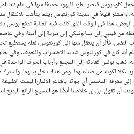
كريستس أحدث في المدينة شعباً، الأمر الذي جعل كلوديوس 
 واستقر قليلاً في مدينة كورنثوس ريثما يتأهب للانتقال منه
البعض، هذا في الوقت الذي كانت فيه العناية تدفع بولس دفعً
نقله من فيلبي إلى تسالونيكي إلى بيرية إلى أثينا، وفي عاصم
ب النفس، فأثر أن ينتقل منها إلى كورنثوس، لعله يستطيع تخ
علم أنه كان في كورنثوس شديد الاضطراب والخوف، وفي حاج
، ذهب بولس كعادته إلى المجمع وأرباب الحرف الواحدة في
بريسكلا لكونه من صناعتهما، ومن هناك دخل بيتهما، واشترك م
 إلى معرفة المخلص أي جوته ياشاعر الألمان! ليست الطبيعة
 أن تقول، بل إن خلاصنا أيضًا هو النسيج الرائع البديع الذ