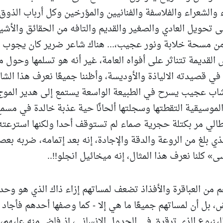
ء والشعراء والفلاسفة والفنانيين والمؤرخين وكل أرباب الذوق
لى تحويل العادي والصغير والقديم والتافه من الحقائق والأشي
 من مسحة خلابة ونور عجيب،... هناك شاعر ضرير كان يجوب ب
القديمة تتناثر على أفواه العامة، غير أنه هو تسلمها وحول من
ل في قصيدته الالياذة والأوديسة، وأظننا جميعًا نعرف هذا الشا
 شاب عجيب يسرح في الطبيعة الواسعة يستمع إلى هدير الموج
الموسيقية التقطتها وسجلتها ألحانًا حية عذبة خالدة في مسم
إيطالي مر بكتلة حجرية صماء لم تستوقف أحدا ولكنها استرعته
 بلغ من الروعة والدقة والإجادة، إنه بعد إتمامه، ضربه بعصا
كلنا نعرف هذا المثال، إنه ميخائيل انجلو!!..
من العباقرة والأفذاذ تضعف لمساتهم إزاء ذاك الذي هو وحد
 بل أن لمساتهم جميعًا ما هي إلا - كما وصفها أحدهم فأجاد
لينبوع الذي ترقرق في الجدول الإنساني، إذ فاض منه عليهم، 