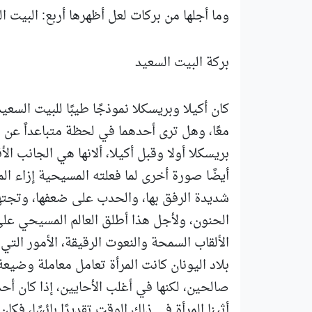
وما أجلها من بركات لعل أظهرها أربع: البيت ا
بركة البيت السعيد
كان أكيلا وبريسكلا نموذجًا طيبًا للبيت السعي
معًا، وهل ترى أحدهما في لحظة متباعداً عن ال
بريسكلا أولا وقبل أكيلا، ألانها هي الجانب ا
أيضًا صورة أخرى لما فعلته المسيحية إزاء الم
شديدة الرفق بها، والحدب على ضعفها، وتجتهد 
الحنون، ولأجل هذا أطلق العالم المسيحي عل
الألقاب السمحة والنعوت الرقيقة، الأمور التي 
بلاد اليونان كانت المرأة تعامل معاملة وضيعة،
صالحين، لكنها في أغلب الأحايين، إذا كان أح
أثينا المرأة في ذلك الوقت تقديرًا بائسًا، فك