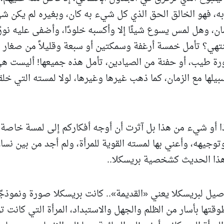
، فهو الخالق الحق الذي كل شيء به كان، وبغيره لم يكن ش
ان، وهل لمس يسوع شيئًا إلا وأكسبه خلودًا، وأضفى عليه نورً
هي؟ تأمل خمسة أرغفة وسمكتين أو سبعة وقليلاً من صغار
قارورة طيب، أو حفنة من الصيادين، تأمل هذه جميعها! أليست ه
لها مع الزمان، كما ذهب غيرها وغيرها، لولا لمسته التي خلقت
 أو شيء من هذا بل آثرت أن أوجه أفكاركم إلى لمسة خاصة
ي وتوجيهه، وأعني بها لمسته القوية للمرأة، ولم أجد من بين نسا
 هذا الحديث كشخصية بريسكلا..
صيل لبريسكلا يعني «القديمة».. كانت بريسكلا صورة ونموذجً
وطوقتها بأسار من الظلم والجهل والاستبداد، المرأة التي كانت ت