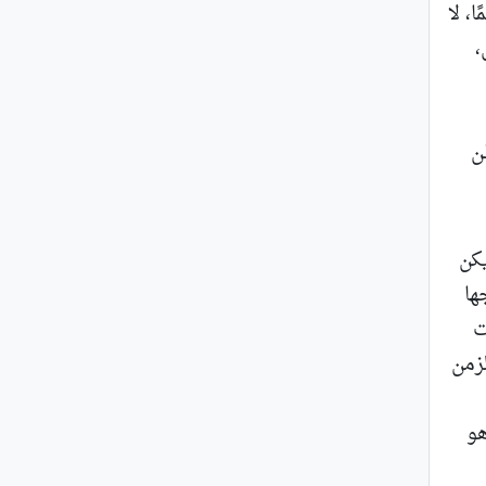
، لا
،
ن
كن
ها
ت
زمن
هو