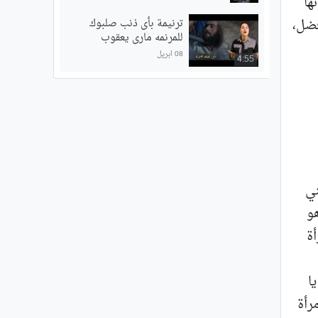
ها
فضل،
ترنيمة بأى ذنب صلبوك
للمرنمه مارى يعقوب
08 ابريل
4:55
ني
هو
ة
ا
رأة