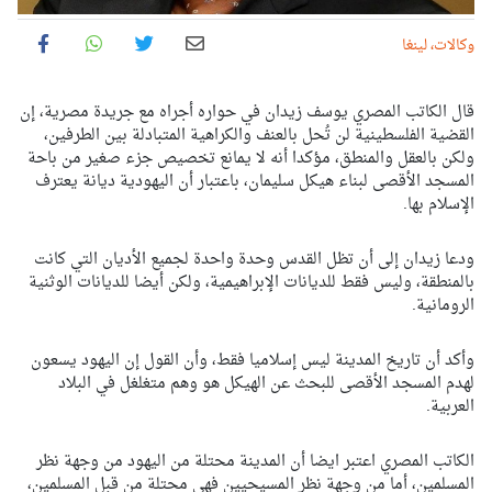
وكالات، لينغا
قال الكاتب المصري يوسف زيدان في حواره أجراه مع جريدة مصرية، إن
القضية الفلسطينية لن تُحل بالعنف والكراهية المتبادلة بين الطرفين،
ولكن بالعقل والمنطق، مؤكدا أنه لا يمانع تخصيص جزء صغير من باحة
المسجد الأقصى لبناء هيكل سليمان، باعتبار أن اليهودية ديانة يعترف
الإسلام بها.
ودعا زيدان إلى أن تظل القدس وحدة واحدة لجميع الأديان التي كانت
بالمنطقة، وليس فقط للديانات الإبراهيمية، ولكن أيضا للديانات الوثنية
الرومانية.
وأكد أن تاريخ المدينة ليس إسلاميا فقط، وأن القول إن اليهود يسعون
لهدم المسجد الأقصى للبحث عن الهيكل هو وهم متغلغل في البلاد
العربية.
الكاتب المصري اعتبر ايضا أن المدينة محتلة من اليهود من وجهة نظر
المسلمين، أما من وجهة نظر المسيحيين فهي محتلة من قبل المسلمين،