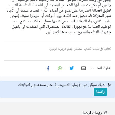
ياعيل لم تكن تتصور أنها الشخص الوحيد في اللحظة المناسبة التي «
تطبق العدالة الصارمة على عدو من أعداء الله » فعندما علمت أن اتجاه
سير المعركة قد تحوّل ضد الكنعانيين أدركت أن سيسرا سوف يُقبض
عليه ويُقتل، ولذلك فقد قامت هي نفسها بعمل الجلاد، مما نتج عنه
توطيد الصداقة مع دبورة، القائدة المنتصرة، التي اعتقدت ان ياعيل
جديرة بالثناء والمديح بسبب حبها لاسرائيل.
كتاب كل نساء الكتاب المقدس، بقلم هربرت لوكير.
شارك المقالة:
هل لديك سؤال عن الإيمان المسيحي؟ نحن مستعدون لاجابتك
راسلنا
قد يهمك ايضا