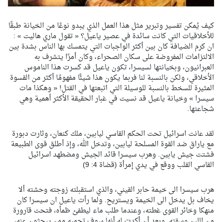
كيف يُمكن تفسير وتبرير مثل هذا العمل الذي يبدو نوعًا من الخيانة طبقًا
للأخلاقيات التي كانت سائدة في عصير ياعيل؟ « تقول ماري هاليت » :
ان كرم الضيافة كان بين أكثر الواجبات التي يتمسك بها الناس بشدة بين
الالتزامات المفروضة على سكان الصحراء، وكان أمرًا يتشرف به
العبرانيون، وبخيانتها لسيسرا، تكون ياعيل قد كسرت هذا الناموس
الأخلاقي، ولكن بالنسبة لنا فربما يكون هذا شيئًا مفهومًا أكثر من القسوة
المثيرة للسخط بالنسبة للوسيلة التي اتبعتها في القتل! « وهكذا مات
سيسرا » وخيانة ياعيل قد نسيت في غبار الحقيقة الأكثر أهمية وهي
شجاعتها.
لقد عانت اسرائيل تحت الحكم القاسي ليابين، ملك كنعان، وثارت دبورة
مع ياراق ضد القوة المسلحة ليابين، وتدخل الله، وإذ أطلق قوى الطبيعة
فشتت جيش يابين. وهرب سيسرا قائد الجيش ومضطهد اسرائيل
القاسي القلب ووقع في يدي إمرأة (قضاة 4: 9)
هرب سيسرا الى خيمة حابر القيني، والذي استقبلته زوجته وحشته ألا
يخاف بل يدخل الى الخيمة ويستريح. ولما رأت ياعيل ان سيسرا كان
منهكا وخائر القوى غطته، وعندما طلب ماء ليطفئ ظمأه، فتحت قارورة
من اللبن وسقته. وبعد أن أكدت له أنها سوف تحميه ممن يبحثون عنه،