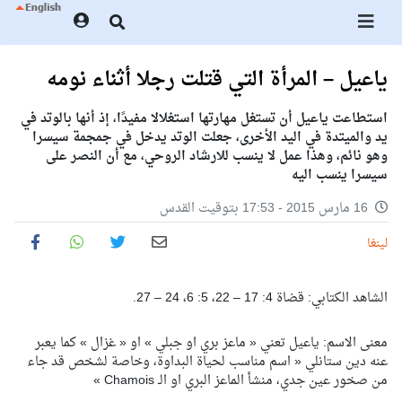
ياعيل – المرأة التي قتلت رجلا أثناء نومه
استطاعت ياعيل أن تستغل مهارتها استغلالا مفيدًا، إذ أنها بالوتد في
يد والميتدة في اليد الأخرى، جعلت الوتد يدخل في جمجمة سيسرا
وهو نائم، وهذا عمل لا ينسب للارشاد الروحي، مع أن النصر على
سيسرا ينسب اليه
16 مارس 2015 - 17:53 بتوقيت القدس
لينغا
الشاهد الكتابي: قضاة 4: 17 – 22، 5: 6، 24 – 27.
معنى الاسم: ياعيل تعني « ماعز بري او جبلي » او « غزال » كما يعبر
عنه دين ستانلي « اسم مناسب لحياة البداوة، وخاصة لشخص قد جاء
من صخور عين جدي، منشأ الماعز البري او الـ Chamois »