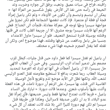
راقبته، فراح في سبات عميق. وذهبت برفق الى جواره وضربت وتد
الخيمة في رأسه حتى نفذ الى الأرض. يقول شكسبير عن المرأة انها: «
يمكن ان تبتسم وتبتسم وأن تكون من الأوغاد » ولم تكن ياعيل إمرأة
فجة أو فظة أو متنمرة. فإذ كانت تنقصها الشجاعة فلم تكن تجرؤ على
مواجهة سيسرا وجهًا لوجه في معركة معادلة، فلجأت الى الخداع. فعلى
الرغم أنها قابلت سيسرا بوجه مشرق، الا ان جريمة القلب كانت في قلبها.
وقتلته بوسيلة قذرة تستحق التعنيف. فلو أن سيسرا حاول الاعتداء
جنسيا على ياعل ودافعت عن شرفها وقتلته، فهذا موضوع آخر، ولكن أن
تقتله كما يقتل المجرم ضحيته فهذا شيء مختلف.
ان ياعيل لم تقتل سيسرا كما فعل داود حين قتل جليات، كبطل للرب
مصمم على تدمير أعداء الرب الرئيسيين. وفي حين أن العقاب الالهي
حل بسيسرا، الا ان ياعيل أخطأت في أنها لم تترك لله الفرصة لتحديد
وسيلة العقاب. ربما شعرت بدافع لا تستطيع مقاومته لقتل العدو الرئيسي
لشعب الله، ولكنها تظل الى الأبد موضع لذم وتقريع لأجل الوسيلة
القاسية التي قتلت بها سيسرا، على الرغم أن دبورة تاملت في هذه الفعلة
وأثنت عليها بأسلوب شعري. وعندما قالت دبورة: « تبارك على النساء
ياعيل » فربما كانت تمتدح ايمانها فقط وليس خديعتها، فأي إمرأة تقل
عدو البلاد، لا بد ان تكون صديقة لاسرائيل، وهكذا فإن طريقة قتل
سيسرا لم تكن تهم دبورة كثيرًا التي بلا شك كانت تعتقد أن كل شيء
يجوز في وقت الحرب. كم من الفظائع قد ارتكبت باسم الوطنية! إن