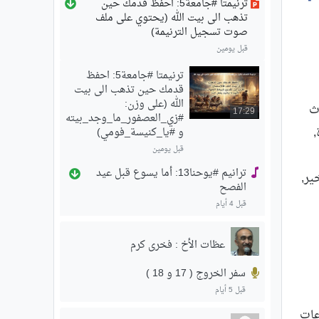
ترنيمتا #جامعة5: احفظ قدمك حين
تذهب الى بيت الله (يحتوي على ملف
صوت تسجيل الترنيمة)
قبل يومين
ترنيمتا #جامعة5: احفظ
قدمك حين تذهب الى بيت
الله (على وزن:
ث
17:29
#زي_العصفور_ما_وجد_بيته
,
و #يا_كنيسة_فومي)
قبل يومين
ترانيم #يوحنا13: أما يسوع قبل عيد
ير,
الفصح
قبل 4 أيام
عظات الأخ : فخرى كرم
سفر الخروج ( 17 و 18 )
قبل 5 أيام
عات