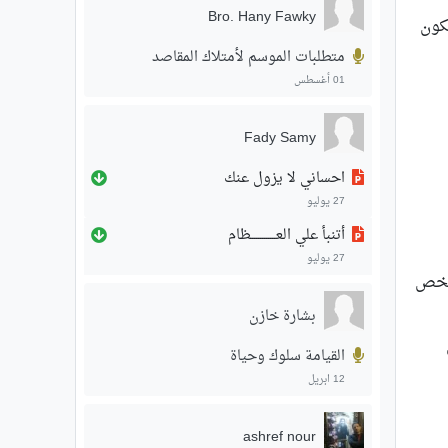
Bro. Hany Fawky
تكون
متطلبات الموسم لأمتلاك المقاصد
01 أغسطس
Fady Samy
احساني لا يزول عنك
27 يوليو
أتنبأ علي العـــــــــــــظام
27 يوليو
لشخص
بشارة خازن
القيامة سلوك وحياة
12 ابريل
ashref nour