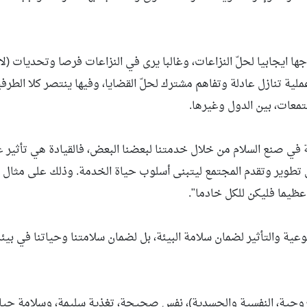
ها ايجابيا لحلّ النزاعات، وغالبا يرى في النزاعات فرصا وتحديات (لا
ملية تنازل عادلة وتفاهم مشترك لحلّ القضايا، وفيها ينتصر كلا الطرفي
جتمعات، بين الدول وغيرها.
 في صنع السلام من خلال خدمتنا لبعضنا البعض، فالقيادة هي تأثير 
 على تطوير وتقدم المجتمع ليتبنى أسلوب حياة الخدمة. وذلك على مثال 
عظيما فليكن للكل خادما".
وعية والتأثير لضمان سلامة البيئة، بل لضمان سلامتنا وحياتنا في بيئة
روحية، النفسية والجسدية)، نفس صحيحة، تغذية سليمة، وسلامة حيات