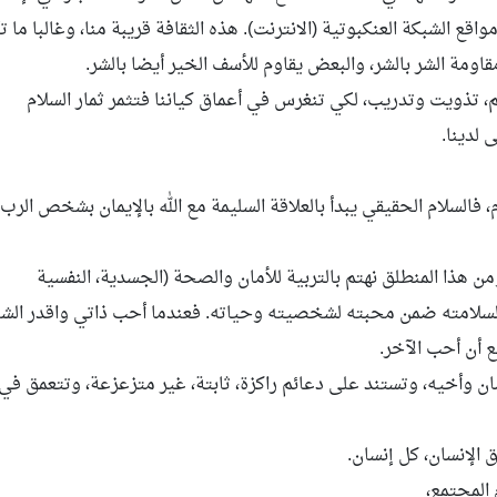
قع الشبكة العنكبوتية (الانترنت). هذه الثقافة قريبة منا، وغالبا ما 
قاومة الشر بالشر، والبعض يقاوم للأسف الخير أيضا بالشر.
م، تذويت وتدريب، لكي تنغرس في أعماق كياننا فتثمر ثمار السلام
 لدينا.
 فالسلام الحقيقي يبدأ بالعلاقة السليمة مع الله بالإيمان بشخص الرب
من هذا المنطلق نهتم بالتربية للأمان والصحة (الجسدية، النفسية
اه لسلامته ضمن محبته لشخصيته وحياته. فعندما أحب ذاتي واقدر ا
 أن أحب الآخر.
سان وأخيه، وتستند على دعائم راكزة، ثابتة، غير متزعزعة، وتتعمق في
ق الإنسان، كل إنسان.
 المجتمع،