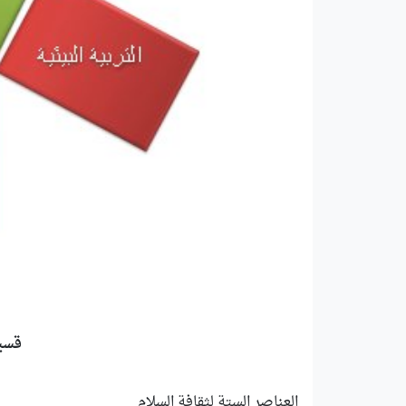
قسيم
العناصر الستة لثقافة السلام