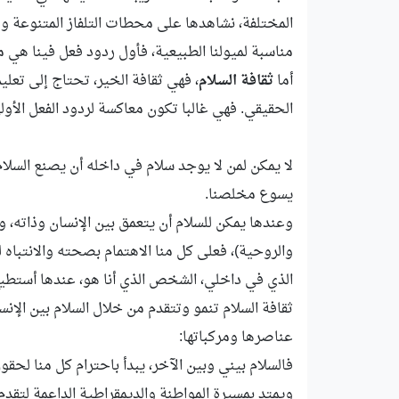
المختلفة، نشاهدها على محطات التلفاز المتنوعة وموا
مناسبة لميولنا الطبيعية، فأول ردود فعل فينا هي م
أما
ثقافة السلام
، فهي ثقافة الخير، تحتاج إلى تعلي
الحقيقي. فهي غالبا تكون معاكسة لردود الفعل الأولى
لا يمكن لمن لا يوجد سلام في داخله أن يصنع السلام،
يسوع مخلصنا.
وعندها يمكن للسلام أن يتعمق بين الإنسان وذاته، و
والروحية)، فعلى كل منا الاهتمام بصحته والانتب
الذي في داخلي، الشخص الذي أنا هو، عندها أستطيع
ثقافة السلام تنمو وتتقدم من خلال السلام بين الإن
عناصرها ومركباتها:
فالسلام بيني وبين الآخر، يبدأ باحترام كل منا لحقو
ويمتد بمسيرة المواطنة والديمقراطية الداعمة لتقدم