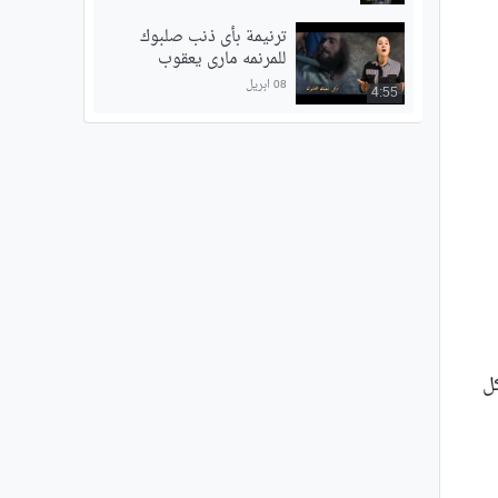
ترنيمة بأى ذنب صلبوك
للمرنمه مارى يعقوب
08 ابريل
4:55
ل