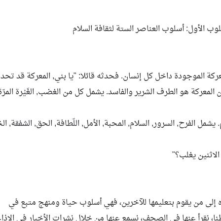
لوب الأول: أسلوب العناصر الستة لثقافة السلام
كة الموجودة داخل كل إنسان. فحدثه قائلا: "يا بني, المعركة قد تحد
لمعركة هو الطرف الشرير والفاسد. يشمل كل من الغضب, الغَيْرة المرّة
شمل الفرح, السرور, السلام, المحبة, الأمل, اللّطافة, الحق, الشفقة, الخ
لاثنين يغلب؟"
ه إلى من يقوم بتعليمها للآخرين، فهي أسلوب حياة ومنهج متبع في
ا، نقرأ عنها في الصحف، نسمع عنها من خلال نشرات الأخبار في الإذا