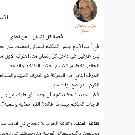
الأس
عزيز سمعان
دعيم
قصة كل إنسان – من نغذي:
في أحد الأيام جلس الحكيم ليحكيَ لحفيده عن المعر
بين طرفين في داخل كل إنسان منا. الطرف الأول من ا
الحِقد, الخطيّة, الكذب, التكبّر, التفاخر, والطمع.
الطرف الثاني من المعركة هو الطرف الجيّد والمسالم. ي
الكرم, التواضع, والصفاء".
فكر الحفيد للحظة، ثم سأل جده: "أي طرف من بين ا
فأجاب الحكيم ببساطه قائلا:" الذي تغذيه وتنميه".
ثقافة العنف
، وثقافة الحرب لا تحتاج في أيامنا هذ
مجتمعنا والمجتمعات القريبة منا، نعيشها في محيطن