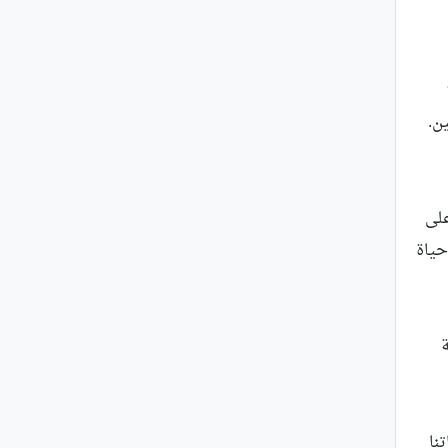
ن.
على
حياة
نا