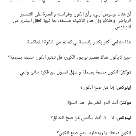
أنّ هناك لوغوس أزلي، وأنّ الكون وقوانينهِ والقدرة على التفسير
الرياضي وخلافهِ وإنّ هذهِ الأشياء مشتقة، بما فيها العقل البشري من
اللوغوس.
هذا منطقي أكثر بكثير بالنسبة لي كعالم من الفكرة المُعاكسة.
حينَ لايكون هناك تفسير لوجود الكون، هل تعتبر الكون حقيقة بسيطة؟
دوكنز:
الكون حقيقة بسيطة وأسهل للقبول من فكرة خالق واعي.
لينوكس:
إذا مَنْ صنعَ الكون؟
دوكنز:
أنتَ الذي تُصّر على هذا السؤال.
لينوكس:
لا .. لا، أنتَ سألتني مَنْ صنعَ الخالق؟
الكون صنعكَ يا ريتشارد، فمن صنع الكون؟