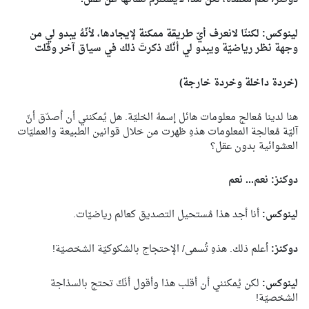
لينوكس: لكننّا لانعرف أيّ طريقة ممكنة لإيجادها، لأنّهُ يبدو لي من
وجهة نظر رياضيّة ويبدو لي أنّكَ ذكرتَ ذلك في سياق آخر وقلت
(خردة داخلة وخردة خارجة)
هنا لدينا مُعالج معلومات هائل إسمهُ الخليّة. هل يُمكنني أن اُصدّق أنّ
آليّة مُعالجة المعلومات هذهِ ظهرت من خلال قوانين الطبيعة والعمليّات
العشوائية بدون عقل؟
دوكنز: نعم... نعم
لينوكس:
أنا أجد هذا مُستحيل التصديق كعالم رياضيّات.
دوكنز:
أعلم ذلك. هذهِ تُسمى/ الإحتجاج بالشكوكيّة الشخصيّة!
لينوكس:
لكن يُمكنني أن أقلب هذا وأقول أنّكَ تحتج بالسذاجة
الشخصيّة!