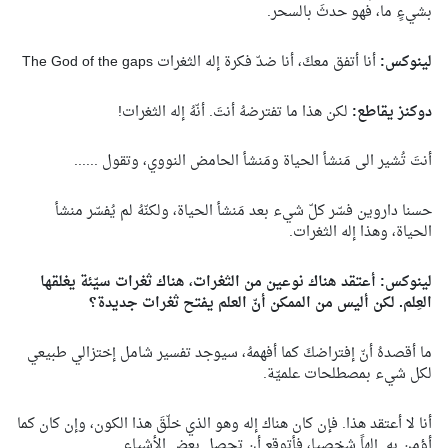
بشيءٍ ما، فهو حدثَ بالسحر.
لينوكس:
أنا أتفق معكَ، أنا ضدّ فكرة إله الثغرات
The God of the gaps
دوكنز يقاطع:
لكن هذا ما تفترضهُ أنتَ. أنّهُ إله الثغرات!
أنتَ تُشير الى مَنشأ الحياة ومَنشأ الحامض النووي، وتقول ......
حسنا داروين فسّر كلّ شيء بعد مَنشأ الحياة، ولكنّهُ لم يُفسّر منشأ
الحياة، وهذا إله الثغرات.
لينوكس: أعتقد هناك نوعين من الثغرات، هناك ثغرات سيّئة يغلقها
العِلم. لكن أليس من الممكن أنّ العلم يفتح ثغرات جديدة؟
ما أقصدهُ أنّ إفتراضكَ كما أفهمهُ، سيوجد تفسير شامل إختزالي طبيعي
لكل شيء بمصطلحات علميّة.
أنا لا أعتقد هذا. فإن كان هناك إله وهو الذي خلّقَ هذا الكون، وإن كان كما
أؤمن به, إلهاً شخصيا، فأتوقع أن تحصل بعض الأشياء.