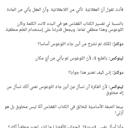
فأنتَ تقول أنّ العقلانيّة تأتي من اللاعقلانيّة. وأنّ العقل يأتي من المادة.
بالنسبة لي تفسير الكتاب المُقدّس هو في البدء كانت الكلمة وكان
اللوغوس وهذا منطقي تماما. ويجعل قدرتنا على إستخدام العلم منطقيّة.
دوكنز:
لكنّكَ لم تشرح من أين جاء اللوغوس أساسا؟
لينوكس:
بالطبع لا، لأنّ اللوغوس لم يأتي من أيّ مكان.
دوكنز:
إذن كيف تعتبر هذا جوابا؟
لينوكس:
لأنّ الفكرة أن تسأل مِنْ أينَ جاءَ اللوغوس تعني أنّكَ تسأل عن
إله مخلوق.
بينما الصفة الأساسيّة للخالق في الكتاب المُقدّس أنّهُ ليس مخلوق بل هو
أزلي!
وأنا أسأل نفسي لإستدلال الجواب الأفضل/ ما الذي يُعتبر منطقياً أكثر؟