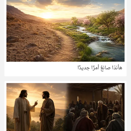
هأنذا صانعٌ أمرًا جديدًا