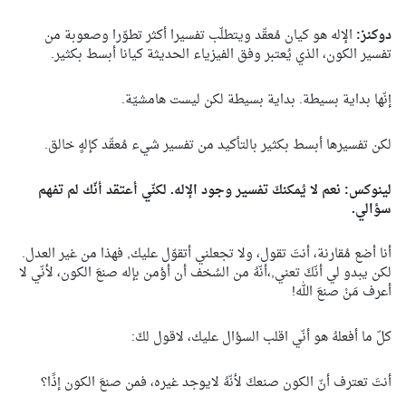
دوكنز:
الإله هو كيان مُعقّد ويتطلّب تفسيرا أكثر تطوّرا وصعوبة من
تفسير الكون، الذي يُعتبر وفق الفيزياء الحديثة كيانا أبسط بكثير.
إنّها بداية بسيطة. بداية بسيطة لكن ليست هامشيّة.
لكن تفسيرها أبسط بكثير بالتأكيد من تفسير شيء مُعقّد كإلهٍ خالق.
لينوكس: نعم لا يُمكنكَ تفسير وجود الإله. لكنّي أعتقد أنّك لم تفهم
سؤالي.
أنا أضع مُقارنة، أنتَ تقول، ولا تجعلني أتقوّل عليك, فهذا من غير العدل.
لكن يبدو لي أنّكَ تعني,،أنّهُ من السُخف أن أؤمن بإله صنعَ الكون، لأنّي لا
أعرف مَنْ صنعَ الله!
كلّ ما أفعلهُ هو أنّي اقلب السؤال عليك، لاقول لكَ:
أنتَ تعترف أنّ الكون صنعكَ لأنّهُ لايوجد غيره، فمن صنعَ الكون إذًا؟