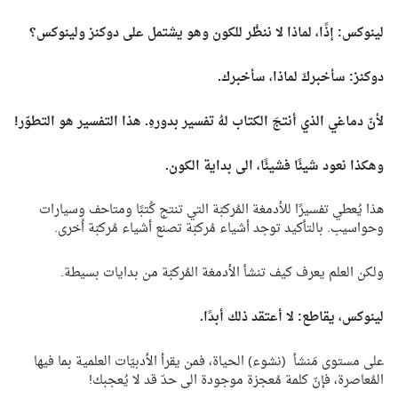
لينوكس: إذًا، لماذا لا ننظُر للكون وهو يشتمل على دوكنز ولينوكس؟
دوكنز: سأخبركَ لماذا، سأخبرك.
لأنّ دماغي الذي أنتجَ الكتاب لهُ تفسير بدورهِ. هذا التفسير هو التطوّر!
وهكذا نعود شيئًا فشيئًا، الى بداية الكون.
هذا يُعطي تفسيرًا للأدمغة المُركبّة التي تنتج كُتبًا ومتاحف وسيارات
وحواسيب. بالتأكيد توجد أشياء مُركبّة تصنع أشياء مُركبّة اُخرى.
ولكن العلم يعرف كيف تنشأ الأدمغة المُركبّة من بدايات بسيطة.
لينوكس، يقاطع: لا أعتقد ذلك أبدًا.
على مستوى مَنشأ (نشوء) الحياة، فمن يقرأ الأدبيّات العلمية بما فيها
المُعاصرة، فإنّ كلمة مُعجزة موجودة الى حدّ قد لا يُعجبك!