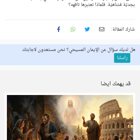
بجديّة مُتناهيّة. فلماذا تعتبرها تافهه؟
شارك المقالة:
هل لديك سؤال عن الإيمان المسيحي؟ نحن مستعدون لاجابتك
راسلنا
قد يهمك ايضا