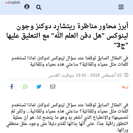
أبرز محاور مناظرة ريتشارد دوكنز وجون
لينوكس "هل دفن العلم الله" مع التعليق عليها
"ج3"
في المقال السابق توقفنا عند سؤال لينوكس لدوكنز، لماذا تستخدم
كلمات مثل عمياء وتلقائيّة؟ ساعتي هذهِ عمياء وتلقائية
15 أغسطس 2018 - 19:42 بتوقيت القدس
لينغا
في المقال السابق توقفنا عند سؤال لينوكس لدوكنز، لماذا تستخدم
كلمات مثل عمياء وتلقائيّة؟ ساعتي هذهِ عمياء وتلقائية... ولكن تمّ
تصميمها! والإنطباع الذي أشعر بهِ وهو ما يتضح لنا، هو أنّ عمليّة
التطوّر راقيّة جدًا. حتى أنّها بذاتها تُقدّم دليلاً على وجود عقل منطقي
ورائها.