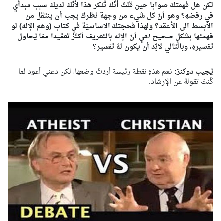
لكن هل فهمتكَ صوابا حين قلتَ أنّكَ تُنكر هذا لأنّكَ لديكَ سبب مبدأي
في رفضهِ؟ وهو أنّ كل شيء من وجهة نظركَ يجب أن ينتقل من
الأبسط الى الأعقد؟ ولهذا فحجتكَ الاساسيّة في كتاب (وهم الإله) لو
فهمتها بشكلٍ صحيح /هي أنّ الإله بالتعريف أكثرُ تعقيدا ممّا يُحاول
تفسيرهِ، وبالتالي لابّد أن يكون لهُ تفسير؟
يُجيب دوكنز:
نعم هذهِ نقطة رئيسة أردتُ وضعها، لكن دعني أعود لما
كُنتَ تقولهُ عن الإرشاد.