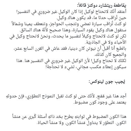
يقاطعهُ ريتشارد دوكنز قائلاً:
أعتقد أنّكَ لاتحتاج لوكيل إذا كان الوكيل غير ضروري في التفسير!
حينَ تُراقب حدثا ما، قد يكون هناك وكيل.
لو كنتَ تٌراقب سيارة تمضي وتتجنب الحواجز، وتنعطف يمينا وشمالاً
ستقول هناك وكيل يقود السيارة، وهذا صحيح لأنّهُ هناك السائق.
لكن لو كنتَ لاتحتاج وكيلاً لتفسير ما يحدث، ونحنُ لانحتاج وكيل في
الأحياء ولا في الجاذبيّة.
بالطبع أنا أقبل أنّ نيوتن كان دينيا، فقد عاش في القرن السابع عشر،
والجميع كان كذلك.
لكنّكَ لا تحتاج وكيل! لأنّ الوكيل غير ضروري في التفسير هنا. هذا
سيكون إعطاء مكسب مجاني، لشيء لا تحتاجهُ!
يُجيب جون لينوكس:
أجد هذا غير مُقنع, لأنّكَ حتى لو كنتَ تقبل النموذج التطوّري، فإنّ حدوثهِ
يعتمد على وجود كون مضبوط.
هذا الكون المضبوط في ثوابتهِ يطرح بحّد ذاتهِ أسئلة كُبرى عن منشأ
الكون. التطوّر لا يتناول مَنشأ الكون, ولا منشأ الحياة.