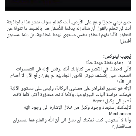
حين ترمي حجرًا ويقع على الأرض, أنتَ كعالم سوف تفسّر هذا بالجاذبيّة.
أنتَ لن تحلم بالقول أنّ هناك إله يدفعهُ للأسفل هذا بالضبط ما تقولهُ عن
التطوّر. لأنّنا نفهم التطوّر بنفس مستوى فهمنا للجاذبيّة، بل ربّما بمستوى
أفضل!
يُجيب لينوكس:
لا... وهذهِ نقطة مهمة جدًا
لأنّي لاحظتُ في الكثير من كتاباتكَ أنّك ترفض الإله في التفسيرات
العلميّة. حين إكتشف نيوتن قانون الجاذبيّة لم يقل/ رائع الآن لا أحتاج
الى الله!
الإله هو تفسير للظواهر على مستوى الوكالة، وليس على مستوى الآليّة
فيمكننا دراسة آليات البيولوجيا، وكلّما كانت متطوّرة أكثر، كلّما كانت
تُشير الى وكيل Agent
لايُمكنكَ إستبعاد وجود وكيل من خلال الإشارة الى وجود آليّة
Mechanism
وأنا لا أستوعب كيف يُمكنكَ أن تصل الى أنّ الله والعلم هما تفسيران
متناقضان؟