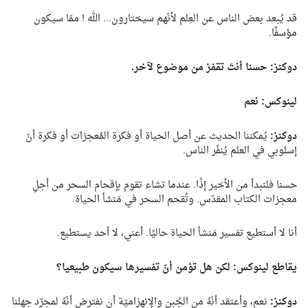
قد يُبعد بعض الناس عن العِلم لأنّهم سيختارون... الله ! ممّا سيكون
مؤسفًا.
دوكنز: حسنا أنتَ تقفز من موضوع لآخر.
لينوكس: نعم
دوكنز:
يُمكننا الحديث عن أصل الحياة أو فكرة المُعجزات أو فكرة أنّ
إسلوبي في العلم يُنفّر الناس.
حسنا فلنبدأ من الأخير إذًا. عندما تشاء تقوم بإقحام السحر من أجلِ
معجزات الكتاب المقدّس. وتُقحم السحر في مَنشأ الحياة.
أنا لا أستطيع تفسير مَنشأ الحياة حاليًا. أعني، لا أحد يستطيع.
يقاطع لينوكس: لكن هل تؤمن أنّ تفسيرها سيكون طبيعيا؟
دوكنز:
نعم، وأعتقد أنّهُ من الجُبن والإنهزاميّة أن نفترض أنّهُ لمجرّد جهلنا