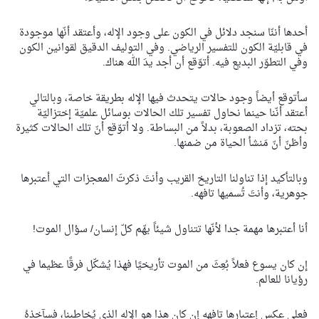
أحدها أننّا سنجد دلائل في الكون على وجود الإله، وأعتقد أنّها موجودة
في قابليّة الكون للتفسير الرياضي. وفي التوليف الدقيق لقوانين الكون
وفي التطوّر البديع فيه. أتوّقع أن أجد يدَ الله هناك.
سأتوقع أيضاً وجود حالات يتحدث فيها الإله بطريقة خاصة، وبالتالي
أعتقد أنّنا حينما نحاول تفسير تلك الحالات بوسائل علميّة إختزاليّة
بحته، تزداد الصعوبة، بدلاً من البساطة. ولا أتوّقع أنّ تلك الحالات كثيرة
وأظنّ أنّ مَنشأ الحياة من ضمنها.
وبالتأكيد إذا تناولنا التاريخ القريب وأنتَ ذكرتَ المعجزات التي أعتبرها
جوهرية، وأنتَ تُسميها تافهه.
أنا أعتبرها مهمة جدا لأنّها تتناول شيئاً يهّم كلّ إنسان/ سؤال الموت!
إن كان يسوع فعلاً بُعِثَ من الموت تأريخيًا فهذا يُشكّل فرقًا عظيما في
رؤيانا للعالم.
فعلى عكس إعتبارها تافهه إن كان هذا هو الإله الذي يُخاطبنا، فسآخذهُ