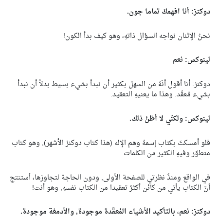
دوكنز: أنا افهمكَ تماما جون.
نحنُ الإثنان نواجه السؤال ذاتهِ، وهو كيف بدأ الكون!
لينوكس: نعم
دوكنز: أنا أقول أنّهُ من السهل بكثير أن نبدأ بشيء بسيط بدلاً أن نبدأ
بشيء مُعقّد. وهذا ما يعنيهِ التعقيد.
لينوكس: ولكنّي لا أظنُ ذلك.
فلو أمسكتَ بكتاب إسمهُ وهم الإله (هذا كتاب دوكنز الأشهر), وهو كتاب
متطوّر وفيهِ الكثير من الكلمات.
في الواقع ومنذُ نظرتي للصفحة الأولى, ودون الحاجة لتجاوزها، أستنتج
أنّ الكتاب يأتي من كائن أكثرُ تعقيدا من الكتاب نفسهِ, وهو أنت!
دوكنز: نعم، بالتأكيد الأشياء المُعقّدة موجودة, والأدمغة موجودة.