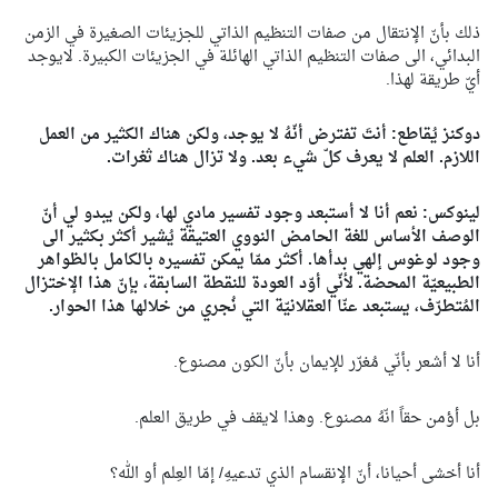
ذلك بأنّ الإنتقال من صفات التنظيم الذاتي للجزيئات الصغيرة في الزمن
البدائي، الى صفات التنظيم الذاتي الهائلة في الجزيئات الكبيرة. لايوجد
أيّ طريقة لهذا.
دوكنز يُقاطع: أنتَ تفترض أنّهُ لا يوجد، ولكن هناك الكثير من العمل
اللازم. العلم لا يعرف كلّ شيء بعد. ولا تزال هناك ثغرات.
لينوكس: نعم أنا لا أستبعد وجود تفسير مادي لها، ولكن يبدو لي أنّ
الوصف الأساس للغة الحامض النووي العتيقة يُشير أكثر بكثير الى
وجود لوغوس إلهي بدأها. أكثر ممّا يمكن تفسيره بالكامل بالظواهر
الطبيعيّة المحضة. لأنّي أوّد العودة للنقطة السابقة، بإنّ هذا الإختزال
المُتطرّف، يستبعد عنّا العقلانيّة التي نُجري من خلالها هذا الحوار.
أنا لا أشعر بأنّي مُغرّر للإيمان بأنّ الكون مصنوع.
بل أؤمن حقاً انّهُ مصنوع. وهذا لايقف في طريق العلم.
أنا أخشى أحيانا، أنّ الإنقسام الذي تدعيهِ/ إمّا العِلم أو الله؟