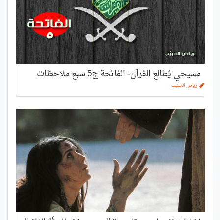
مسيحي يُطالع القرآن- الفاتحة ج5 سبع ملاحظات
رياض الحبيّب