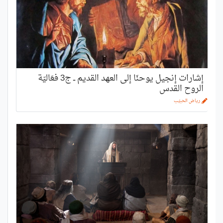
إشارات إنجيل يوحنّا إلى العهد القديم ــ ج3 فعّاليّة
الروح القدس
رياض الحبيّب