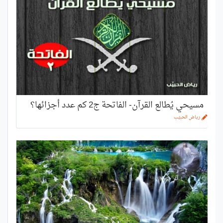
مسيحي يُطالع القرآن- الفاتحة ج2 كم عدد أجزائها؟
رياض الحبيّب