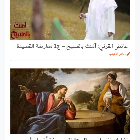
عائض القرني: آمَنتُ بالمَسِيح – ج1 معارضة القصيدة
رياض الحبيّب