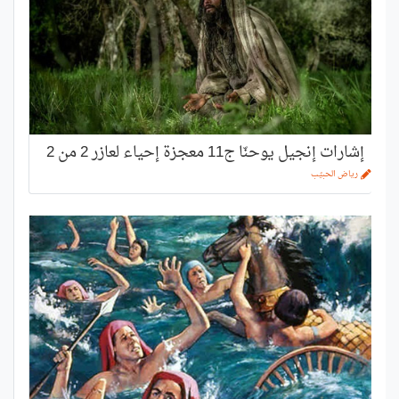
إشارات إنجيل يوحنّا ج11 معجزة إحياء لعازر 2 من 2
رياض الحبيّب