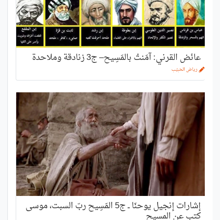
عائض القرني: آمَنتُ بالمَسِيح– ج3 زنادقة وملاحدة
رياض الحبيّب
إشارات إنجيل يوحنّا ــ ج5 المَسِيح ربّ السبت، موسى
كتب عن المسيح