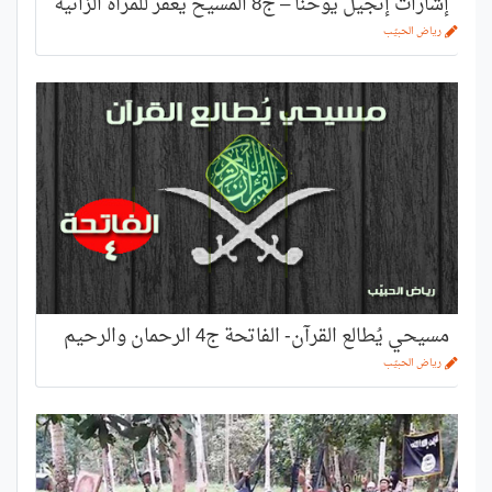
إشارات إنجيل يوحنّا – ج8 المسيح يغفر للمرأة الزانية
رياض الحبيّب
مسيحي يُطالع القرآن- الفاتحة ج4 الرحمان والرحيم
رياض الحبيّب