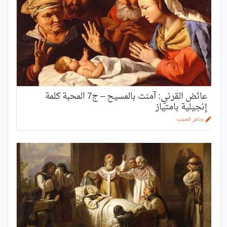
عائض القرني: آمنت بالمسيح – ج7 المحبة كلمة
إنجيلية بامتياز
رياض الحبيّب