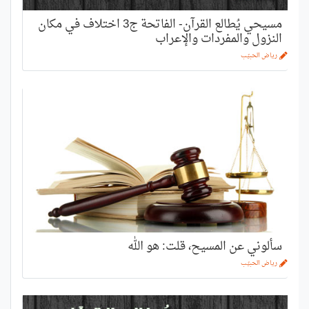
مسيحي يُطالع القرآن- الفاتحة ج3 اختلاف في مكان
النزول والمفردات والإعراب
رياض الحبيّب
سألوني عن المسيح، قلت: هو الله
رياض الحبيّب