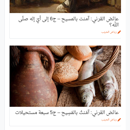
عائض القرني: آمنت بالمسيح – ج6 إلى أيّ إله صلّى
الله؟
رياض الحبيّب
عائض القرني: آمَنتُ بالمَسِيح – ج5 سبعة مستحيلات
رياض الحبيّب