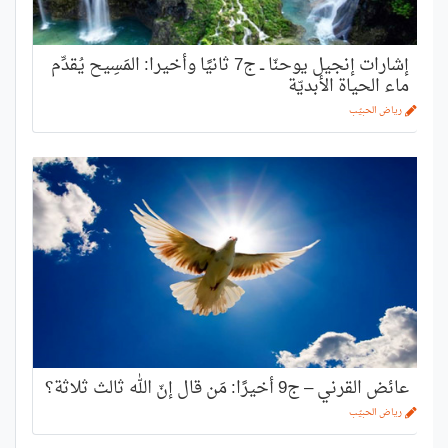
إشارات إنجيل يوحنّا ــ ج7 ثانيًا وأخيرا: المَسِيح يُقدِّم
ماء الحياة الأبديّة
رياض الحبيّب
عائض القرني – ج9 أخيرًا: مَن قال إنّ الله ثالث ثلاثة؟
رياض الحبيّب