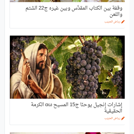
وقفة بين الكتاب المقدَّس وبين غيره ج22 الشتم
واللعن
رياض الحبيّب
إشارات إنجيل يوحنّا ج15 المسيح αω الكرمة
الحقيقية
رياض الحبيّب