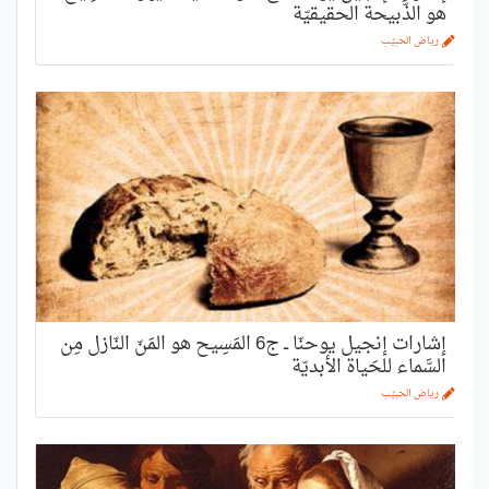
هو الذَّبيحة الحقيقيّة
رياض الحبيّب
إشارات إنجيل يوحنّا ــ ج6 المَسِيح هو المَنّ النّازل مِن
السَّماء للحَياة الأبديّة
رياض الحبيّب