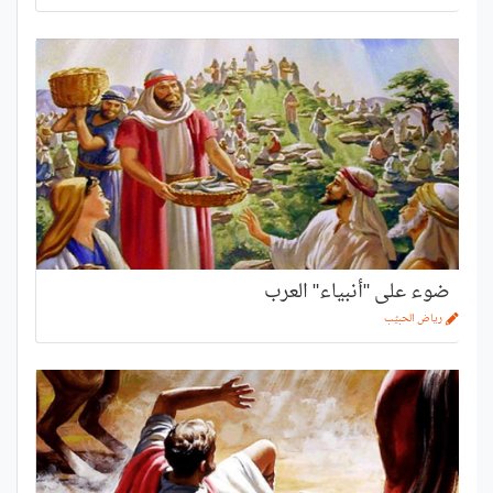
ضوء على "أنبياء" العرب
رياض الحبيّب