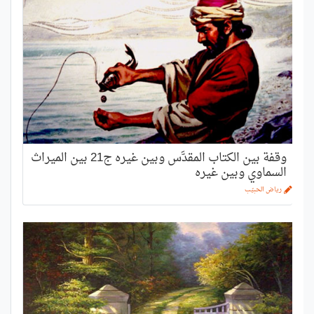
وقفة بين الكتاب المقدَّس وبين غيره ج21 بين الميراث
السماوي وبين غيره
رياض الحبيّب