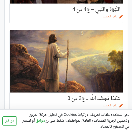
النُّبُوّة والنّبيّ – ج4 من 4
رياض الحبيّب
هكذا تجسَّد الله ـــ ج2 من 3
رياض الحبيّب
نحن نستخدم ملفات تعريف الارتباط Cookies في تحليل حركة المرور
وتحسين تجربة المستخدم العامة. لموافقتك، اضغط على زر
موافق
أو استمر
موافق
في التصفح كالمعتاد.