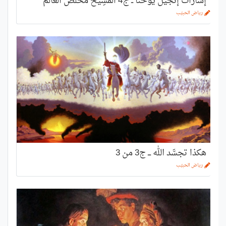
إشارات إنجيل يوحنّا ــ ج4 المَسِيح مُخَلِّصُ العالَم
رياض الحبيّب
هكذا تجسَّد الله ـــ ج3 من 3
رياض الحبيّب