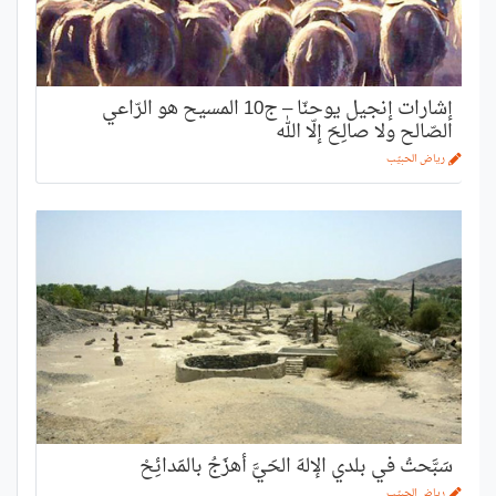
إشارات إنجيل يوحنّا – ج10 المسيح هو الرّاعي
الصّالح ولا صالِحَ إلّا الله
رياض الحبيّب
سَبَّحتُ في بلدي الإلهَ الحَيَّ أهزَجُ بالمَدائِحْ
رياض الحبيّب