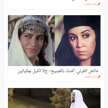
رياض الحبيّب
عائض القرني: آمَنتُ بالمَسِيح– ج2 الكيل بمِكيالين
رياض الحبيّب