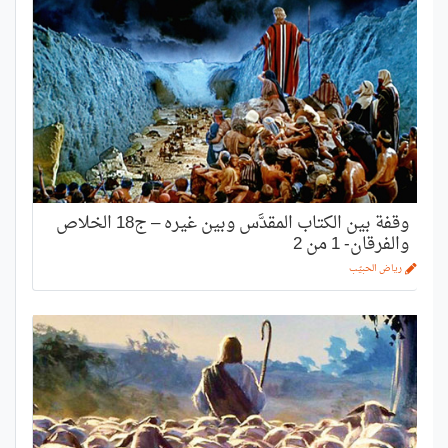
وقفة بين الكتاب المقدَّس وبين غيره – ج18 الخلاص
والفرقان- 1 من 2
رياض الحبيّب