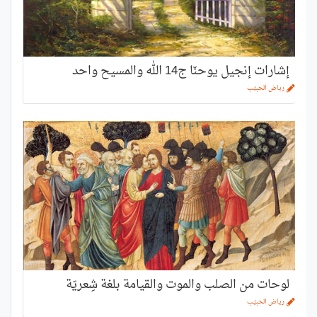
إشارات إنجيل يوحنّا ج14 الله والمسيح واحد
رياض الحبيّب
لوحات من الصلب والموت والقيامة بلغة شِعريّة
رياض الحبيّب