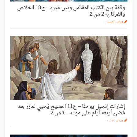
وقفة بين الكتاب المقدَّس وبين غيره – ج18 الخلاص
والفرقان- 2 من 2
رياض الحبيّب
إشارات إنجيل يوحنّا – ج11 المسيح يُحيي لعازر بعد
مُضيّ أربعة أيام على موته – 1 من 2
رياض الحبيّب