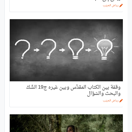
رياض الحبيّب
وقفة بين الكتاب المقدَّس وبين غيره ج19 الشّكّ
والبحث والسّؤال
رياض الحبيّب