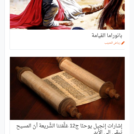
بانوراما القيامة
رياض الحبيّب
إشارات إنجيل يوحنّا ج12 عَلَّمَتنا الشَّريعة أنّ المسيح
يَبقى إلى الأبد