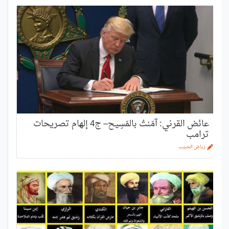
عائض القرني: آمَنتُ بالمَسِيح– ج4 إلهام تصريحات
ترامب
رياض الحبيّب