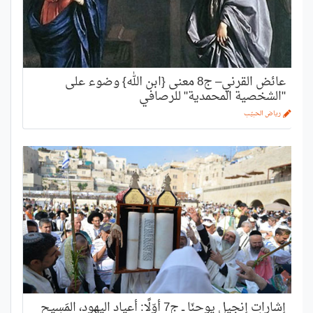
عائض القرني– ج8 معنى {ابن الله} وضوء على
"الشخصية المحمدية" للرصافي
رياض الحبيّب
إشارات إنجيل يوحنّا ــ ج7 أوّلًا: أعياد اليهود، المَسِيح