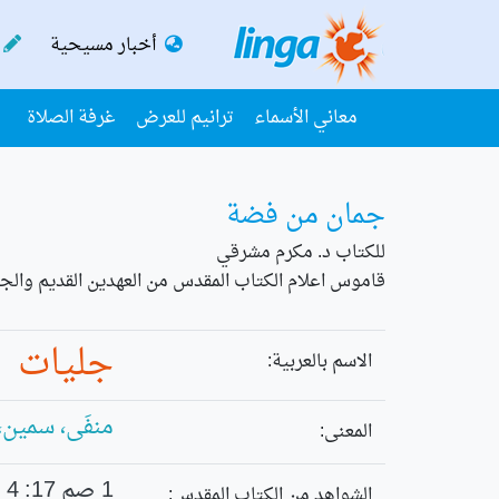
أخبار مسيحية
معاني الأسماء
ترانيم للعرض
غرفة الصلاة
جمان من فضة
للكتاب د. مكرم مشرقي
قاموس اعلام الكتاب المقدس من العهدين القديم والجد
جليات
الاسم بالعربية:
منفَى، سمين،
المعنى:
1 صم 17: 4
الشواهد من الكتاب المقدس: