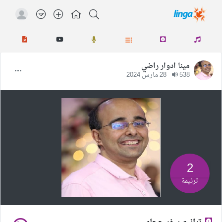
مينا ادوار راضي
538
28 مارس 2024
2
ترنيمة