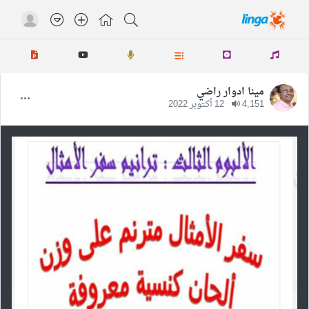
مينا ادوار راضي
4,151
12 أكتوبر 2022