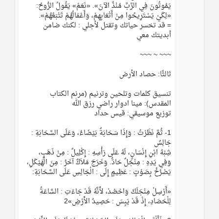
يَمُوتُونَ فِي الرَّبِّ مُنْذُ الآنَ». «نَعَمْ» يَقُولُ الرُّوحُ:
«لِكَيْ يَسْتَرِيحُوا مِنْ أَتْعَابِهِمْ، وَأَعْمَالُهُمْ تَتْبَعُهُمْ».
= قد تخسر حياتك وتقتل لأجلي : لكنك ضامن 
أبديتك معي
~~~ ~ ~~~
ثالثًا: حصاد الأرض
تنسيق كلمات وتلحين وترنيم (مرنم الكتاب 
المقدس): مينا ادوار راضي رزق الله
توزيع موسيقي: قيس حداد
1- ثُمَّ نَظَرْتُ : وَإِذَا سَحَابَةٌ بَيْضَاءُ، وَعَلَى السَّحَابَةِ : 
جَالِسٌ
شِبْهُ ابْنِ إِنْسَانٍ، لَهُ عَلَى رَأْسِهِ : إِكْلِيلٌ : مِنْ ذَهَبٍ،
وَفِي يَدِهِ : مِنْجَلٌ حَادٌّ. وَخَرَجَ مَلاَكٌ آخَرُ : مِنَ الْهَيْكَلِ،
يَصْرُخُ بِصَوْتٍ : عَظِيمٍ إِلَى : الْجَالِسِ عَلَى السَّحَابَةِ:
«أَرْسِلْ مِنْجَلَكَ وَاحْصُدْ، لأَنَّهُ قَدْ جَاءَتِ : السَّاعَةُ 
لِلْحَصَادِ، إِذْ قَدْ يَبِسَ : حَصِيدُ الأَرْضِ»2