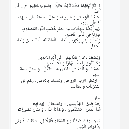
1- ثُمَّ تَبِعَهُمَا مَلاَكٌ ثَالِثٌ قَائِلًا : بِصَوْتٍ عَظِيمٍ: «إِنْ كَانَ 
أَحَدٌ
يَسْجُدُ لِلْوَحْشِ وَلِصُورَتِهِ، وَيَقْبَلُ : سِمَتَهُ عَلَى جَبْهَتِهِ 
أَوْ عَلَى يَدِهِ،
فَهُوَ أَيْضًا سَيَشْرَبُ مِنْ خَمْرِ غَضَبِ اللهِ، الْمَصْبُوبِ 
صِرْفًا فِي كَأْسِ غَضَبِهِ،
وَيُعَذَّبُ بِنَارٍ وَكِبْرِيتٍ أَمَامَ : الْمَلاَئِكَةِ الْقِدِّيسِينَ وَأَمَامَ 
الْحَمَلِ.
وَيَصْعَدُ دُخَانُ عَذَابِهِمْ : إِلَى أَبَدِ الآبِدِينَ.
وَلاَ تَكُونُ رَاحَةٌ : نَهَارًا وَلَيْلًا لِلَّذِينَ
يَسْجُدُونَ لِلْوَحْشِ وَلِصُورَتِهِ : وَلِكُلِّ مَنْ يَقْبَلُ سِمَةَ 
اسْمِهِ».
= ارفض الزنى الروحي وتمسك بكلامي : رغم كل 
المُغرَياتِ والتقاليدِ
قرار:
(هُنَا صَبْرُ : الْقِدِّيسِينَ = وامتحانُ : إيمانِهِم
هُنَا الَّذِينَ : يَحْفَظُونَ : وَصَايَا اللهِ : وَإِيمَانَ يَسُوعَ)2.
2- وَسَمِعْتُ صَوْتًا مِنَ السَّمَاءِ قَائِلًا لِي: «اكْتُبْ: طُوبَى 
لِلأَمْوَاتِ الَّذِينَ