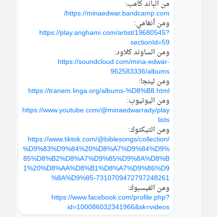
من الباند كامب: 
https://minaedwar.bandcamp.com/
ومن أنغامي: 
https://play.anghami.com/artist/19680545?
sectionId=59
ومن الساوند كلاود: 
https://soundcloud.com/mina-edwar-
962583336/albums
ومن لينجا: 
https://tranem.linga.org/albums-%D8%B8.html
ومن اليوتيوب: 
https://www.youtube.com/@minaedwarrady/play
lists
ومن التيكتوك:
https://www.tiktok.com/@biblesongs/collection/
%D9%83%D9%84%20%D8%A7%D9%84%D9%
85%D8%B2%D8%A7%D9%85%D9%8A%D8%B
1%20%D8%AA%D8%B1%D8%A7%D9%86%D9
%8A%D9%85-7310709472797248261
ومن الفيسبوك:
https://www.facebook.com/profile.php?
id=100086032341966&sk=videos