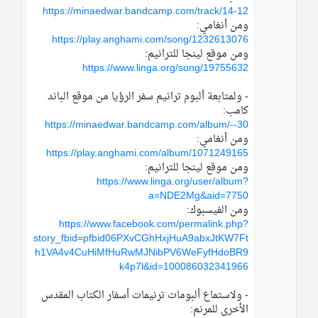
https://minaedwar.bandcamp.com/track/14-12
ومن أنغامي: 
https://play.anghami.com/song/1232613076
ومن موقع لينجا للترانيم:
https://www.linga.org/song/19755632
- ولمتابعة ألبوم ترانيم سفر الرؤيا من موقع الباند 
كامب:
https://minaedwar.bandcamp.com/album/--30
ومن أنغامي: 
https://play.anghami.com/album/1071249165
ومن موقع لينجا للترانيم:
https://www.linga.org/user/album?
a=NDE2Mg&aid=7750
ومن الفيسبوك:
https://www.facebook.com/permalink.php?
story_fbid=pfbid06PXvCGhHxjHuA9abxJtKW7Ft
h1VA4v4CuHiMfHuRwMJNibPV6WeFyfHdoBR9
k4p7l&id=100086032341966
- ولاستماع ألبومات ترنيمات أسفار الكتاب المقدس 
الأخرى للمرنم: