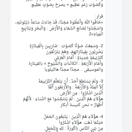
وَكَصَوْتِ رَعْدٍ عَظِيمٍ = يصرخ بِصَوْتٍ عَظِيمٍ:
قرار:
«خَافُوا اللهَ وَأَعْطُوهُ مَجْدًا، قَدْ جَاءَتْ سَاعَةُ دَيْنُونَتِهِ،
وَاسْجُدُوا لِصَانِعِ السَّمَاءِ وَالأَرْضِ : وَالْبَحْرِ وَيَنَابِيعِ 
الْمِيَاهِ»2
2- وَسَمِعْتُ صَوْتًا كَصَوْتِ : ضَارِبِينَ بِالْقِيثَارَةِ
يَضْرِبُونَ بِقِيثَارَاتِهِمْ، وَهُمْ يَتَرَنَّمُونَ
كَتَرْنِيمَةٍ جَدِيدَةٍ : أَمَامَ الْعَرْشِ
وَأَمَامَ الأَرْبَعَةِ : الكائناتِ وَالشُّيُوخِ = بالقيثارة 
والموسيقى .. مجدًا مجدًا هالليلويا
3- وَلَمْ يَسْتَطِعْ أَحَدٌ : أَنْ يَتَعَلَّمَ التَّرْنِيمَةَ
إِّلاَّ الْمِئَةُ وَالأَرْبَعَةُ : وَالأَرْبَعُونَ أَلْفًا
الَّذِينَ اشْتُرُوا : مِنَ الأَرْضِ.
هؤُلاَءِ هُمُ الَّذِينَ : لَمْ يَتَنَجَّسُوا مَعَ النِّسَاءِ : لأَنَّهُمْ 
أَطْهَارٌ = نحن كنيسة أبكار
4- هؤُلاَءِ هُمُ الَّذِينَ : يَتْبَعُونَ الحَمَلَ
حَيْثُمَا ذَهَبَ. هؤُلاَءِ اشْتُرُوا
مِنْ بَيْنِ النَّاسِ بَاكُورَةً : للهِ وَلِلْحَمَلِ.