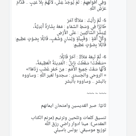
وَفِي أَفْوَاهِهِمْ : لَمْ يُوجَدْ غِشٌّ، لأَنَّهُمْ بِلاَ عَيْبٍ .. قُدَّامَ 
عَرْشِ اللهِ.
5- ثُمَّ رَأَيْتُ : مَلاَكًا آخَرَ
طَائِرًا فِي وَسَطِ السَّمَاءِ : مَعَهُ بِشَارَةٌ أَبَدِيَّةٌ،
لِيُبَشِّرَ السَّاكِنِينَ : عَلَى الأَرْضِ
وَكُلَّ أُمَّةٍ : وَقَبِيلَةٍ وَلِسَانٍ وَشَعْبٍ، قَائِلًا بِصَوْتٍ عَظِيمٍ: 
قَائِلًا بِصَوْتٍ عَظِيمٍ:
6- ثُمَّ تَبِعَهُ مَلاَكٌ : آخَرُ قَائِلًا:
«سَقَطَتْ! سَقَطَتْ بَابِلُ : الْمَدِينَةُ الْعَظِيمَةُ،
لأَنَّهَا سَقَتْ جَمِيعَ الأُمَمِ : مِنْ خَمْرِ غَضَبِ زِنَاهَا!»
= الروحي والجسدي : سجدوا لغير اللهِ : وساووه 
بالبشرِ .. وساووه بالبشرِ
~~~ ~ ~~~
ثانيًا: صبر القديسين وامتحان ايمانهم
تنسيق كلمات وتلحين وترنيم (مرنم الكتاب 
المقدس): مينا ادوار راضي رزق الله
توزيع موسيقي: بولس باسيلي