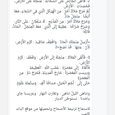
2- فَأَلْقَى الْجَالِسُ عَلَى السَّحَابَةِ : مِنْجَلَهُ عَلَى الأَرْضِ، 
فَحُصِدَتِ : الأَرْضُ.
ثُمَّ خَرَجَ مَلاَكٌ آخَرُ : مِنَ الْهَيْكَلِ الَّذِي فِي السَّمَاءِ، مَعَهُ 
أَيْضًا : مِنْجَلٌ حَادٌّ.
وَخَرَجَ مَلاَكٌ آخَرُ : مِنَ الْمَذْبَحِ : لَهُ سُلْطَانٌ : عَلَى النَّارِ،
وَصَرَخَ صُرَاخًا : عَظِيمًا إِلَى الَّذِي : مَعَهُ الْمِنْجَلُ : الْحَادُّ، 
قَائِلًا:
«أَرْسِلْ مِنْجَلَكَ الْحَادَّ : وَاقْطِفْ عَنَاقِيدَ : كَرْمِ الأَرْضِ، 
لأَنَّ : عِنَبَهَا : قَدْ نَضِجَ»2
3- فَأَلْقَى الْمَلاَكُ : مِنْجَلَهُ إِلَى الأَرْضِ : وَقَطَفَ : كَرْمَ 
الأَرْضِ،
فَأَلْقَاهُ : إِلَى مَعْصَرَةِ : غَضَبِ اللهِ : الْعَظِيمَةِ.
وَدِيسَتِ الْمَعْصَرَةُ : خَارِجَ الْمَدِينَةِ، فَخَرَجَ دَمٌ : مِنَ 
الْمَعْصَرَةِ
حَتَّى إِلَى : لُجُمِ الْخَيْلِ، مَسَافَةَ أَلْفٍ : وَسِتِّمِئَةِ غَلْوَةٍ.
وتناهى الليلُ تناهى : وتقاربَ النهار : وعريسنا جاى 
ياخدنا : نستوطن الديار
لاستماع ترنيمة الأصحاح وتحميلها من موقع الباند 
كامب: