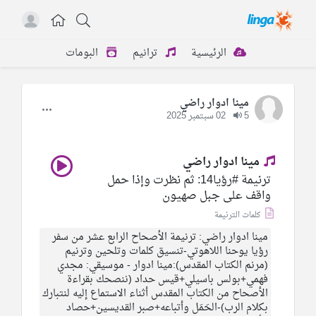
الرئيسية
ترانيم
البومات
مينا ادوار راضي
5
02 سبتمبر 2025
مينا ادوار راضي
ترنيمة #رؤيا14: ثم نظرت وإذا حمل
واقف على جبل صهيون
كلمات الترنيمة
مينا ادوار راضي: ترنيمة الأصحاح الرابع عشر من سفر
رؤيا يوحنا اللاهوتي-تنسيق كلمات وتلحين وترنيم
(مرنم الكتاب المقدس):مينا ادوار - موسيقي: مجدي
فهمي+بولس باسيلي+قيس حداد (ننصحك بقراءة
الأصحاح من الكتاب المقدس أثناء الاستماع إليه لنتبارك
بكلام الرب)-الحَمَل وأتباعه+صبر القديسين+حصاد