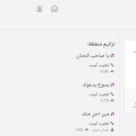
ترانيم متعلقة:
يا صاحب الحنان
نجيب لبيب
8,195
يسوع يدعوك
نجيب لبيب
4,779
ل
مين احن منك
نجيب لبيب
غسان عبدو
|
1,692