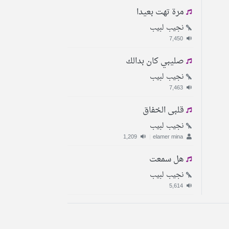
مرة تهت بعيدا
نجيب لبيب
7,450
صليبي كان بدالك
نجيب لبيب
7,463
قلبى الخفاق
نجيب لبيب
1,209
|
elamer mina
هل سمعت
نجيب لبيب
5,614