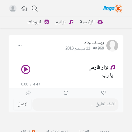
الرئيسية
ترانيم
البومات
يوسف جاد
969
11 سبتمبر 2013
نزار فارس
يا رب
0.00
/
4:47
ارسل
من نحن
اتصل بنا
شروط الاستخدام
شاركنا في